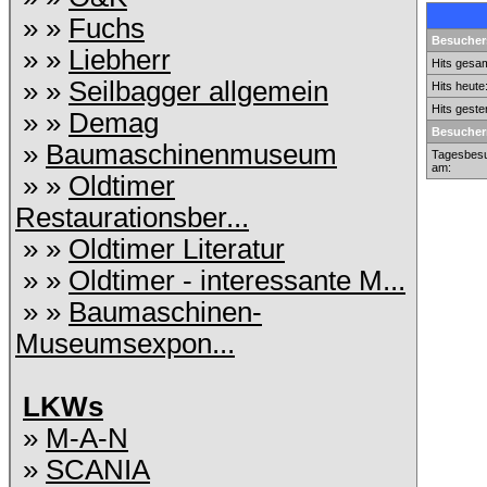
» »
Fuchs
Besuchers
» »
Liebherr
Hits gesam
» »
Seilbagger allgemein
Hits heute
Hits geste
» »
Demag
Besucher
»
Baumaschinenmuseum
Tagesbesu
am:
» »
Oldtimer
Restaurationsber...
» »
Oldtimer Literatur
» »
Oldtimer - interessante M...
» »
Baumaschinen-
Museumsexpon...
LKWs
»
M-A-N
»
SCANIA