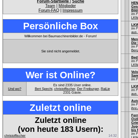
Forum-Startseite
|
Suche
HEN
Team
|
Mitglieder
Gesc
Forum-FAQ
|
Impressum
Bild
Im 
LKW
Persönliche Box
LKW
Im 
aus 
Willkommen bei Baumaschinenbilder.de - Forum!
Mer
Die
Im 
Ben
Sie sind nicht angemeldet.
Bed
Im 
LKW
Wer ist Online?
Volv
Sam
Im 
Es sind 2335 User online.
LKW
Und wo?
Bert Specht
,
christoffischer
,
Der Freiburger
,
RaiLie
Im 
2331 Gäste.
aus 
Aut
Zuletzt online
Im 
ihre
Fer
Zuletzt online
Ostb
Gri
Jug
(von heute 183 Usern):
bis 
Im 
christoffischer
14:32
LKW