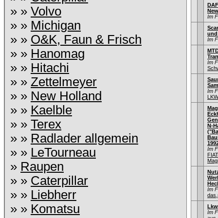
DAF
» »
Volvo
New
Im 
» »
Michigan
Sca
und
» »
O&K, Faun & Frisch
Im 
» »
Hanomag
MTD
Tra
Im 
» »
Hitachi
Schw
» »
Zettelmeyer
Saur
Sam
Im 
» »
New Holland
LKW
» »
Kaelble
Mag
Eck
Gen
» »
Terex
N-H
("Ba
» »
Radlader allgemein
Bauj
199
» »
LeTourneau
Im 
FIA
Mag
»
Raupen
Nut
» »
Caterpillar
Wer
Hec
Im 
» »
Liebherr
das,
» »
Komatsu
Lkw
Im 