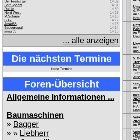
Der Freiburger
14:32
Bert Specht
14:31
Umz
RaiLie
14:30
& M
Nord West
14:23
Im 
M.Schauer
14:18
ihre
G.G.
14:17
Josef58
14:15
Ret
Baggergustl
14:14
Fah
jonas33
14:13
Im 
Blau
... alle anzeigen
Lkw
Im 
aus 
Die nächsten Termine
5. B
Tref
Kind
- keine Termine -
Im 
Tref
Auss
Foren-Übersicht
Stey
Im 
Allgemeine Informationen ...
Ivec
202
Im 
FIA
Mag
Baumaschinen
Volv
202
»
Bagger
Im 
» »
Liebherr
Volv
(201
Im 