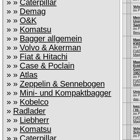
» »
Caterpillar
Vol
» »
Demag
Im 
Mer
» »
O&K
Uni
Sam
» »
Komatsu
Im 
Ben
» »
Bagger allgemein
Mag
KW1
» »
Volvo & Akerman
Im 
FIA
» »
Fiat & Hitachi
Mag
Mag
» »
Case & Poclain
Eck
Gen
» »
Atlas
1953
Im 
FIA
» »
Zeppelin & Sennebogen
Mag
» »
Mini- und Kompaktbagger
Unt
Im 
das,
» »
Kobelco
Ivec
»
Radlader
/ Hi
Im 
» »
Liebherr
FIA
Mag
» »
Komatsu
Volv
Sch
» »
Caterpillar
Im 