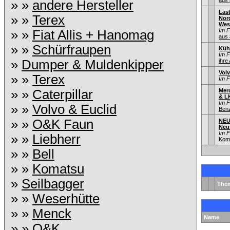
aus 
» »
andere Hersteller
Las
» »
Terex
Nord
Wes
Im 
» »
Fiat Allis + Hanomag
aus 
» »
Schürfraupen
Küh
Im 
»
Dumper & Muldenkipper
ihre
Vol
» »
Terex
Im 
» »
Caterpillar
Mer
& L
Im 
» »
Volvo & Euclid
Ben
» »
O&K Faun
NEU
Neu
Im 
» »
Liebherr
Kom
» »
Bell
» »
Komatsu
»
Seilbagger
The
» »
Weserhütte
» »
Menck
Name
» »
O&K