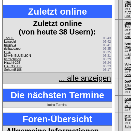
(Bau
197
Zuletzt online
Im 
FIA
und 
Zuletzt online
Unt
Tob
(von heute 38 Usern):
Im 
und 
den 
Tobi 10
06:43
Luispold
06:42
Ivec
Krupp64
06:41
Road
tiefbaucapo
06:35
Im 
HBA
06:35
FIA
M-A-N BLUE LION
06:31
und 
bertschman
06:29
Hitachi-225
06:24
Volv
CAT 336 D L
06:23
Sch
Schumi3108
06:17
Im 
Schw
... alle anzeigen
DAF 
XG+
Gen
Die nächsten Termine
Im 
Sca
P un
- keine Termine -
201
Im 
Foren-Übersicht
MTD
Tra
Im 
Schw