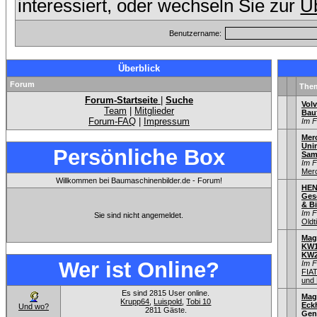
interessiert, oder wechseln Sie zur
Üb
Benutzername:
Überblick
Forum
The
Forum-Startseite
|
Suche
Vol
Team
|
Mitglieder
Bau
Forum-FAQ
|
Impressum
Im 
Mer
Uni
Persönliche Box
Sam
Im 
Mer
Willkommen bei Baumaschinenbilder.de - Forum!
HEN
Gesc
& Bi
Im 
Sie sind nicht angemeldet.
Old
Mag
KW1
KW
Wer ist Online?
Im 
FIA
und 
Es sind 2815 User online.
Mag
Krupp64
,
Luispold
,
Tobi 10
Eck
Und wo?
2811 Gäste.
Gen