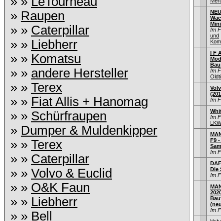
» »
LeTourneau
Mer
»
Raupen
NEU
Wac
Min
» »
Caterpillar
Im 
und
» »
Liebherr
Kom
I F A
» »
Komatsu
Mod
Bau
» »
andere Hersteller
Im 
Old
» »
Terex
Vol
(201
» »
Fiat Allis + Hanomag
Im 
Whi
» »
Schürfraupen
Im 
LKW 
»
Dumper & Muldenkipper
MAN
F9 -
» »
Terex
Sam
Im 
» »
Caterpillar
DAF 
» »
Volvo & Euclid
Die
Im 
» »
O&K Faun
MAN
202
» »
Liebherr
Bau
(ne
Im 
» »
Bell