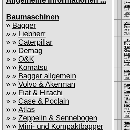
Allgemeine Informationen ...
Lkw
Öste
Im 
Las
Baumaschinen
aller
»
Bagger
Saur
Sam
Im 
» »
Liebherr
Old
» »
Caterpillar
5. B
Truc
"Fah
» »
Demag
Kin
13.0
» »
O&K
Im 
Tref
und 
» »
Komatsu
Aut
» »
Bagger allgemein
Im 
und 
» »
Volvo & Akerman
Mag
Eck
» »
Fiat & Hitachi
Gen
Ive
» »
Case & Poclain
("Ba
Bauj
199
» »
Atlas
Im 
FIA
» »
Zeppelin & Sennebogen
und 
Nut
» »
Mini- und Kompaktbagger
Wer
Hec