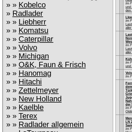
» »
Kobelco
Im 
und 
den 
»
Radlader
Lkw
» »
Liebherr
Im 
Las
aller
» »
Komatsu
Las
» »
Caterpillar
Nord
Wes
» »
Volvo
Im 
Las
aller
» »
Michigan
Küh
» »
O&K, Faun & Frisch
Im 
und 
» »
Hanomag
Vol
Im 
» »
Hitachi
Fern
dem
» »
Zettelmeyer
Türk
Gri
» »
New Holland
Jug
Naho
der 
» »
Kaelble
Im 
Old
» »
Terex
Mer
LN 2
» »
Radlader allgemein
Sam
Im 