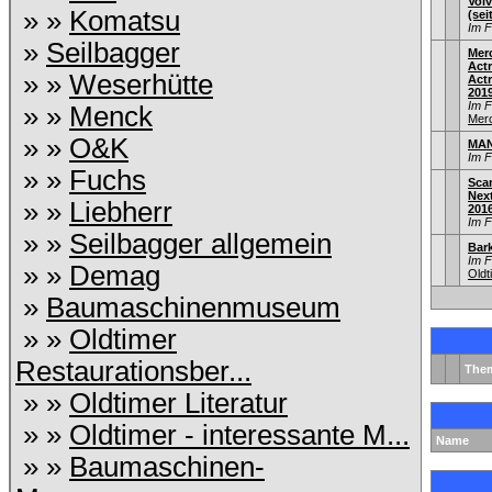
Volv
» »
Komatsu
(sei
Im 
»
Seilbagger
Mer
Act
» »
Weserhütte
Actr
201
Im 
» »
Menck
Mer
» »
O&K
MAN
Im 
» »
Fuchs
Sca
Nex
» »
Liebherr
201
Im 
» »
Seilbagger allgemein
Bar
Im 
» »
Demag
Old
»
Baumaschinenmuseum
» »
Oldtimer
Restaurationsber...
The
» »
Oldtimer Literatur
» »
Oldtimer - interessante M...
Name
» »
Baumaschinen-