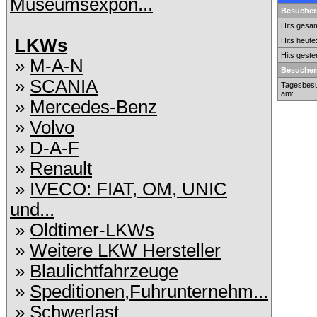
Museumsexpon...
Besuchers
Hits gesam
LKWs
Hits heute
Hits geste
»
M-A-N
Besucher
»
SCANIA
Tagesbesu
am:
»
Mercedes-Benz
»
Volvo
»
D-A-F
»
Renault
»
IVECO: FIAT, OM, UNIC
und...
»
Oldtimer-LKWs
»
Weitere LKW Hersteller
»
Blaulichtfahrzeuge
»
Speditionen,Fuhrunternehm...
»
Schwerlast