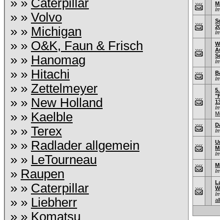
» »
Caterpillar
M
I
» »
Volvo
S
2
» »
Michigan
I
» »
O&K, Faun & Frisch
W
A
S
» »
Hanomag
I
» »
Hitachi
B
I
» »
Zettelmeyer
5
"
» »
New Holland
1
I
» »
Kaelble
M
D
» »
Terex
I
» »
Radlader allgemein
U
M
I
» »
LeTourneau
M
»
Raupen
I
L
» »
Caterpillar
W
I
» »
Liebherr
al
» »
Komatsu