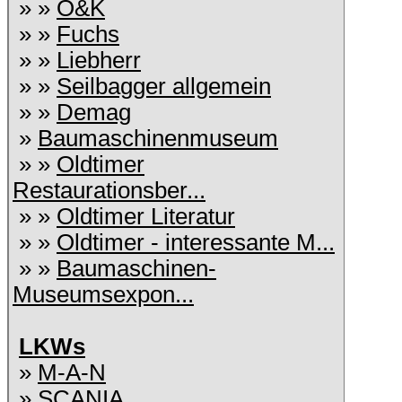
» »
O&K
» »
Fuchs
» »
Liebherr
» »
Seilbagger allgemein
» »
Demag
»
Baumaschinenmuseum
» »
Oldtimer
Restaurationsber...
» »
Oldtimer Literatur
» »
Oldtimer - interessante M...
» »
Baumaschinen-
Museumsexpon...
LKWs
»
M-A-N
»
SCANIA