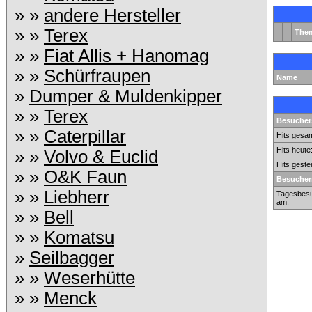
» »
andere Hersteller
» »
Terex
The
» »
Fiat Allis + Hanomag
» »
Schürfraupen
Name
»
Dumper & Muldenkipper
» »
Terex
Besuchers
» »
Caterpillar
Hits gesam
Hits heute
» »
Volvo & Euclid
Hits geste
» »
O&K Faun
Besucher
» »
Liebherr
Tagesbesu
am:
» »
Bell
» »
Komatsu
»
Seilbagger
» »
Weserhütte
» »
Menck