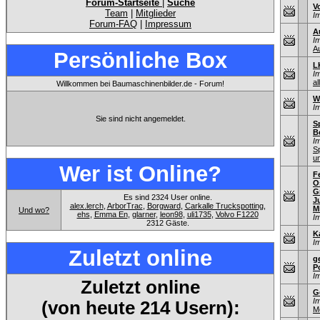
Forum-Startseite
|
Suche
V
Team
|
Mitglieder
I
Forum-FAQ
|
Impressum
A
I
A
Persönliche Box
L
I
al
Willkommen bei Baumaschinenbilder.de - Forum!
W
I
Sie sind nicht angemeldet.
S
B
I
S
u
Wer ist Online?
F
O
G
Es sind 2324 User online.
J
alex.lerch
,
ArborTrac
,
Borgward
,
Carkalle Truckspotting
,
M
Und wo?
ehs
,
Emma En
,
glarner
,
leon98
,
uli1735
,
Volvo F1220
I
2312 Gäste.
K
I
Zuletzt online
g
P
I
Zuletzt online
G
I
(von heute 214 Usern):
M