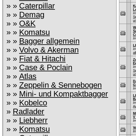
» »
Caterpillar
K
L
» »
Demag
I
S
u
» »
O&K
W
» »
Komatsu
S
C
I
» »
Bagger allgemein
L
» »
Volvo & Akerman
I
al
» »
Fiat & Hitachi
Z
E
» »
Case & Poclain
I
S
» »
Atlas
u
D
» »
Zeppelin & Sennebogen
G
I
» »
Mini- und Kompaktbagger
L
B
» »
Kobelco
I
A
»
Radlader
M
V
» »
Liebherr
I
» »
Komatsu
V
I