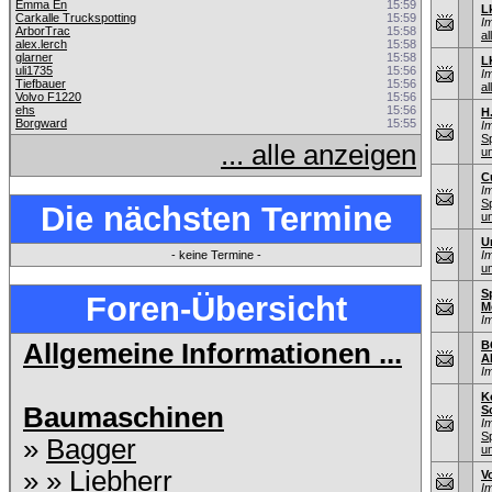
Emma En
15:59
L
Carkalle Truckspotting
15:59
I
ArborTrac
15:58
al
alex.lerch
15:58
glarner
15:58
L
uli1735
15:56
I
Tiefbauer
15:56
al
Volvo F1220
15:56
ehs
15:56
H
Borgward
15:55
I
S
... alle anzeigen
u
C
I
S
Die nächsten Termine
u
U
- keine Termine -
I
u
S
Foren-Übersicht
M
I
Allgemeine Informationen ...
B
A
I
K
Baumaschinen
S
I
S
»
Bagger
u
» »
Liebherr
V
I