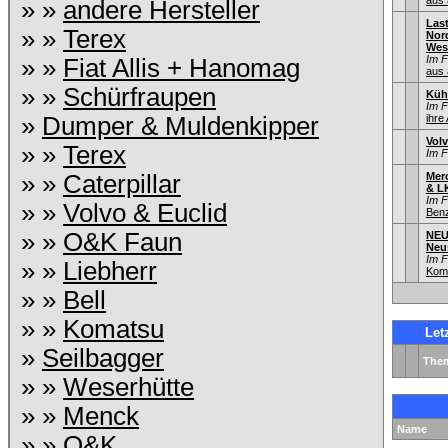
aus 
» »
andere Hersteller
Las
» »
Terex
Nord
Wes
Im 
» »
Fiat Allis + Hanomag
aus 
» »
Schürfraupen
Küh
Im 
»
Dumper & Muldenkipper
ihre
Vol
» »
Terex
Im 
» »
Caterpillar
Mer
& L
Im 
» »
Volvo & Euclid
Ben
» »
O&K Faun
NEU
Neu
Im 
» »
Liebherr
Kom
» »
Bell
» »
Komatsu
Let
»
Seilbagger
The
» »
Weserhütte
» »
Menck
Name
» »
O&K