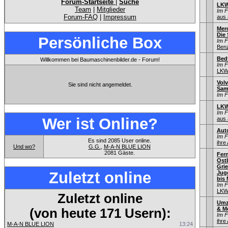
Forum-Startseite
|
Suche
LKW
Team
|
Mitglieder
Im 
Forum-FAQ
|
Impressum
aus 
Mer
Die
Persönliche Box
Im 
Ben
Bed
Willkommen bei Baumaschinenbilder.de - Forum!
Im 
LKW
Volv
Sie sind nicht angemeldet.
Sam
Im 
LKW
Im 
Wer ist Online?
aus 
Aut
Im 
Es sind 2085 User online.
ihre
Und wo?
G.G.
,
M-A-N BLUE LION
2081 Gäste.
Fer
Ostb
Gri
Zuletzt online
Jug
bis 
Im 
LKW
Zuletzt online
Umz
& M
(von heute 171 Usern):
Im 
ihre
M-A-N BLUE LION
13:24