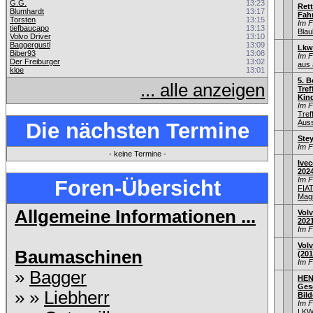
G.G.
13:23
Ret
Blumhardt
13:17
Fah
Torsten
13:15
Im 
tiefbaucapo
13:13
Blau
Volvo Driver
13:10
Baggergustl
13:09
Lkw
Biber93
13:08
Im 
Der Freiburger
13:02
aus 
kloe
13:01
5. B
... alle anzeigen
Tref
Kind
Im 
Tref
Auss
Die nächsten Termine
Stey
Im 
- keine Termine -
Ivec
202
Im 
Foren-Übersicht
FIA
Mag
Allgemeine Informationen ...
Volv
202
Im 
Volv
Baumaschinen
(201
Im 
»
Bagger
HEN
Gesc
» »
Liebherr
Bild
Im 
LKW