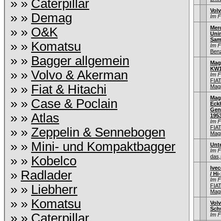
» »
Caterpillar
Vol
» »
Demag
Im 
Mer
» »
O&K
Uni
Sam
» »
Komatsu
Im 
Ben
» »
Bagger allgemein
Mag
KW1
» »
Volvo & Akerman
Im 
FIA
» »
Fiat & Hitachi
Mag
Mag
» »
Case & Poclain
Eck
Gen
» »
Atlas
1953
Im 
FIA
» »
Zeppelin & Sennebogen
Mag
» »
Mini- und Kompaktbagger
Unt
Im 
das,
» »
Kobelco
Ivec
»
Radlader
/ Hi
Im 
» »
Liebherr
FIA
Mag
» »
Komatsu
Volv
Sch
» »
Caterpillar
Im 