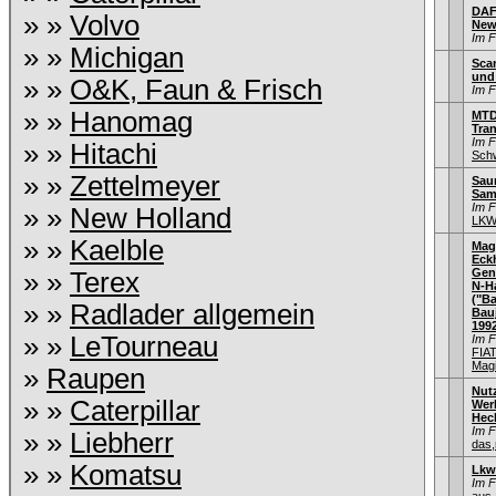
DAF
» »
Volvo
New
Im 
» »
Michigan
Sca
und
» »
O&K, Faun & Frisch
Im 
» »
Hanomag
MTD
Tra
Im 
» »
Hitachi
Schw
» »
Zettelmeyer
Saur
Sam
Im 
» »
New Holland
LKW
» »
Kaelble
Mag
Eck
Gen
» »
Terex
N-H
("Ba
» »
Radlader allgemein
Bauj
199
» »
LeTourneau
Im 
FIA
Mag
»
Raupen
Nut
» »
Caterpillar
Wer
Hec
Im 
» »
Liebherr
das,
» »
Komatsu
Lkw
Im 