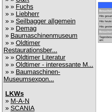
» »
Fuchs
Besuchers
» »
Liebherr
Hits gesam
» »
Seilbagger allgemein
Hits heute
» »
Demag
Hits geste
Besucher
»
Baumaschinenmuseum
Tagesbesu
am:
» »
Oldtimer
Restaurationsber...
» »
Oldtimer Literatur
» »
Oldtimer - interessante M...
» »
Baumaschinen-
Museumsexpon...
LKWs
»
M-A-N
»
SCANIA