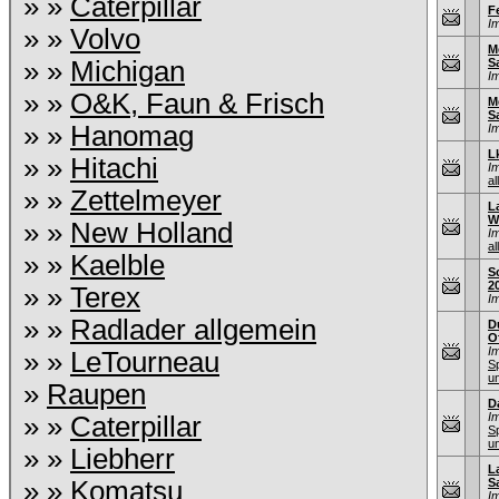
» »
Caterpillar
F
I
» »
Volvo
M
» »
Michigan
S
I
» »
O&K, Faun & Frisch
M
S
» »
Hanomag
I
L
» »
Hitachi
I
al
» »
Zettelmeyer
L
W
» »
New Holland
I
al
» »
Kaelble
S
2
» »
Terex
I
» »
Radlader allgemein
D
O
I
» »
LeTourneau
S
u
»
Raupen
D
I
» »
Caterpillar
S
u
» »
Liebherr
L
» »
Komatsu
S
I