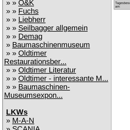
» »
O&K
Tagesbesu
am:
» »
Fuchs
» »
Liebherr
» »
Seilbagger allgemein
» »
Demag
»
Baumaschinenmuseum
» »
Oldtimer
Restaurationsber...
» »
Oldtimer Literatur
» »
Oldtimer - interessante M...
» »
Baumaschinen-
Museumsexpon...
LKWs
»
M-A-N
»
SCANIA