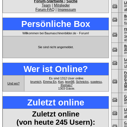
Forum-Startseite
|
Suche
L
Team
|
Mitglieder
I
Forum-FAQ
|
Impressum
al
B
I
Persönliche Box
K
F
I
Willkommen bei Baumaschinenbilder.de - Forum!
S
u
R
Sie sind nicht angemeldet.
2
I
L
I
Wer ist Online?
U
F
O
Es sind 1312 User online.
G
brumich
,
Emma En
,
Kon
,
leon98
,
Schnicks
,
suwiesu
,
J
Und wo?
thomas7
M
1303 Gäste.
I
C
Zuletzt online
D
I
L
Zuletzt online
I
al
(von heute 245 Usern):
C
I