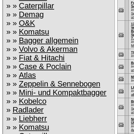
F
» »
Caterpillar
S
I
» »
Demag
S
u
» »
O&K
1
V
» »
Komatsu
B
S
» »
Bagger allgemein
7.
I
M
» »
Volvo & Akerman
T
» »
Fiat & Hitachi
I
B
» »
Case & Poclain
I
u
» »
Atlas
M
I
» »
Zeppelin & Sennebogen
L
» »
Mini- und Kompaktbagger
I
al
» »
Kobelco
B
I
»
Radlader
S
u
» »
Liebherr
N
Ü
» »
Komatsu
I
A