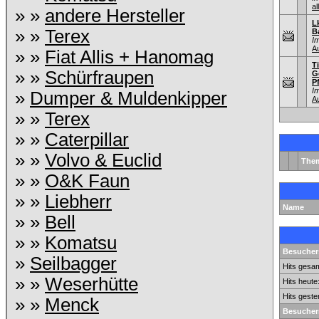
al
» »
andere Hersteller
L
» »
Terex
B
I
A
» »
Fiat Allis + Hanomag
T
» »
Schürfraupen
G
P
I
»
Dumper & Muldenkipper
A
» »
Terex
» »
Caterpillar
» »
Volvo & Euclid
The
» »
O&K Faun
» »
Liebherr
Name
» »
Bell
» »
Komatsu
Besuchers
»
Seilbagger
Hits gesam
» »
Weserhütte
Hits heute
Hits geste
» »
Menck
Besucher