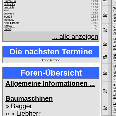
Emma En
14:01
He
Schnicks
14:01
brumich
14:01
Wi
Kon
14:00
U
suwiesu
13:58
I
leon98
13:58
S
thomas7
13:57
u
Herr Litronic
13:54
Andy361
13:53
G
Diesel
13:53
I
A
... alle anzeigen
S
I
S
u
Die nächsten Termine
g
P
- keine Termine -
I
M
1
Foren-Übersicht
b
I
U
Allgemeine Informationen ...
B
L
I
S
Baumaschinen
u
S
»
Bagger
I
S
» »
Liebherr
u