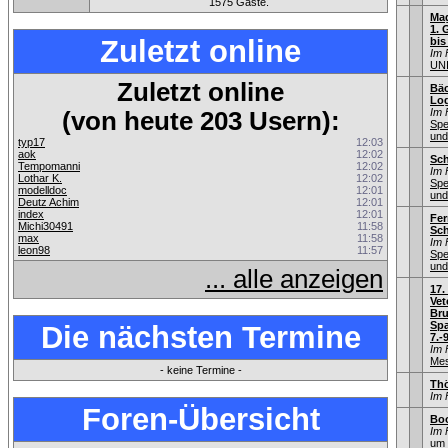
1575 Gäste.
Mag
1. 
Zuletzt online
bis
Im 
UNI
Zuletzt online
Bäc
Log
Im 
(von heute 203 Usern):
Spe
und
typ17
12:03
aok
12:02
Sch
Tempomanni
12:02
Im 
Lothar K.
12:02
Spe
modelldoc
12:01
und
Deutz Achim
12:01
index
12:01
Fer
Michi30491
11:58
Sch
max
11:58
Im 
leon98
11:57
Spe
und
... alle anzeigen
17.
Vet
Bru
Spa
Die nächsten Termine
7.-
Im 
Mes
- keine Termine -
Th
Im 
Foren-Übersicht
Boo
Im 
um 