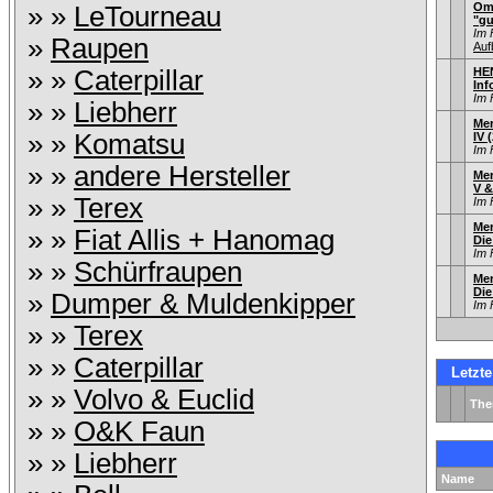
Omn
» »
LeTourneau
"gu
Im 
»
Raupen
Auf
» »
Caterpillar
HE
Inf
Im 
» »
Liebherr
Mer
» »
Komatsu
IV 
Im 
» »
andere Hersteller
Mer
V &
» »
Terex
Im 
Mer
» »
Fiat Allis + Hanomag
Di
Im 
» »
Schürfraupen
Mer
Di
»
Dumper & Muldenkipper
Im 
» »
Terex
» »
Caterpillar
Letzt
» »
Volvo & Euclid
Th
» »
O&K Faun
» »
Liebherr
Name