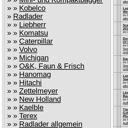
alle
» »
Kobelco
Las
Wes
»
Radlader
Im 
alle
» »
Liebherr
Sca
201
» »
Komatsu
Im 
Duv
» »
Caterpillar
Of 
Im 
» »
Volvo
Spe
und
» »
Michigan
Dac
Im 
» »
O&K, Faun & Frisch
Spe
und
» »
Hanomag
La
Saa
» »
Hitachi
Im 
alle
» »
Zettelmeyer
Lkw
Ba
» »
New Holland
Im 
Auf
» »
Kaelble
Tie
Gef
» »
Terex
Pfe
Im 
» »
Radlader allgemein
Auf