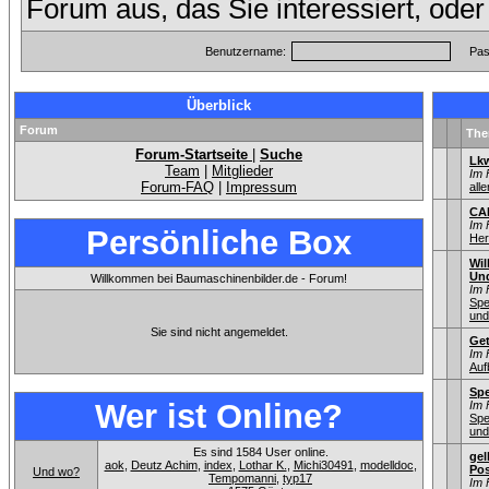
Forum aus, das Sie interessiert, ode
Benutzername:
Pas
Überblick
Forum
Th
Forum-Startseite
|
Suche
Lkw
Team
|
Mitglieder
Im 
Forum-FAQ
|
Impressum
alle
CA
Im 
Persönliche Box
Her
Wil
Un
Willkommen bei Baumaschinenbilder.de - Forum!
Im 
Spe
und
Sie sind nicht angemeldet.
Get
Im 
Auf
Spe
Wer ist Online?
Im 
Spe
und
Es sind 1584 User online.
gel
aok
,
Deutz Achim
,
index
,
Lothar K.
,
Michi30491
,
modelldoc
,
Pos
Und wo?
Tempomanni
,
typ17
Im 