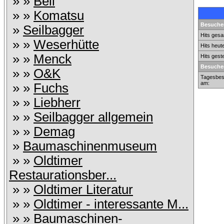
» »
Bell
» »
Komatsu
Besucher
»
Seilbagger
Hits gesa
» »
Weserhütte
Hits heut
» »
Menck
Hits gest
Besucher
» »
O&K
Tagesbes
am:
» »
Fuchs
» »
Liebherr
» »
Seilbagger allgemein
» »
Demag
»
Baumaschinenmuseum
» »
Oldtimer
Restaurationsber...
» »
Oldtimer Literatur
» »
Oldtimer - interessante M...
» »
Baumaschinen-