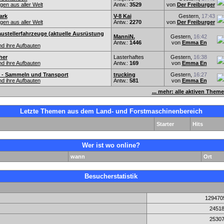
en aus aller Welt
Antw.:
3529
von
Der Freiburger
ark
V-8 Kai
Gestern,
17:43
en aus aller Welt
Antw.:
2270
von
Der Freiburger
ustellerfahrzeuge (aktuelle Ausrüstung
ManniN.
Gestern,
16:42
Antw.:
1446
von
Emma En
d ihre Aufbauten
her
Lasterhaftes
Gestern,
16:38
d ihre Aufbauten
Antw.:
169
von
Emma En
 - Sammeln und Transport
trucking
Gestern,
16:27
d ihre Aufbauten
Antw.:
581
von
Emma En
... mehr: alle aktiven Them
Letzte Themen aus dem Land- und Forstmaschinenbereich
Starter
Hits
Wer ist wo online?
wann
Ort
Besucherstatistik
129470
2451
2530