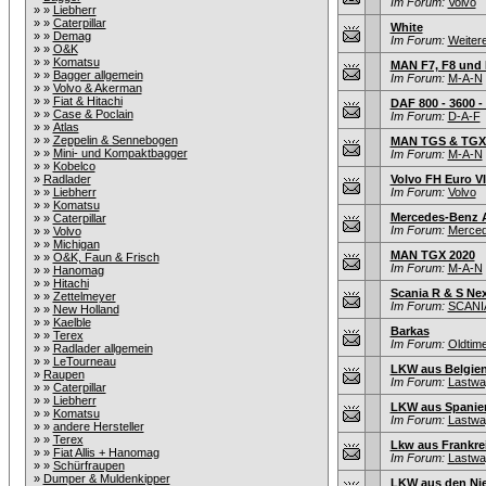
Im Forum:
Volvo
» »
Liebherr
» »
Caterpillar
White
» »
Demag
Im Forum:
Weiter
» »
O&K
» »
Komatsu
MAN F7, F8 und 
» »
Bagger allgemein
Im Forum:
M-A-N
» »
Volvo & Akerman
» »
Fiat & Hitachi
DAF 800 - 3600 
» »
Case & Poclain
Im Forum:
D-A-F
» »
Atlas
» »
Zeppelin & Sennebogen
MAN TGS & TGX 
» »
Mini- und Kompaktbagger
Im Forum:
M-A-N
» »
Kobelco
»
Radlader
Volvo FH Euro VI 
» »
Liebherr
Im Forum:
Volvo
» »
Komatsu
Mercedes-Benz Ac
» »
Caterpillar
Im Forum:
Merce
» »
Volvo
» »
Michigan
MAN TGX 2020
» »
O&K, Faun & Frisch
Im Forum:
M-A-N
» »
Hanomag
» »
Hitachi
Scania R & S Nex
» »
Zettelmeyer
Im Forum:
SCANI
» »
New Holland
» »
Kaelble
Barkas
» »
Terex
Im Forum:
Oldtim
» »
Radlader allgemein
» »
LeTourneau
LKW aus Belgie
»
Raupen
Im Forum:
Lastwag
» »
Caterpillar
» »
Liebherr
LKW aus Spanie
» »
Komatsu
Im Forum:
Lastwag
» »
andere Hersteller
» »
Terex
Lkw aus Frankre
» »
Fiat Allis + Hanomag
Im Forum:
Lastwag
» »
Schürfraupen
»
Dumper & Muldenkipper
LKW aus den Ni