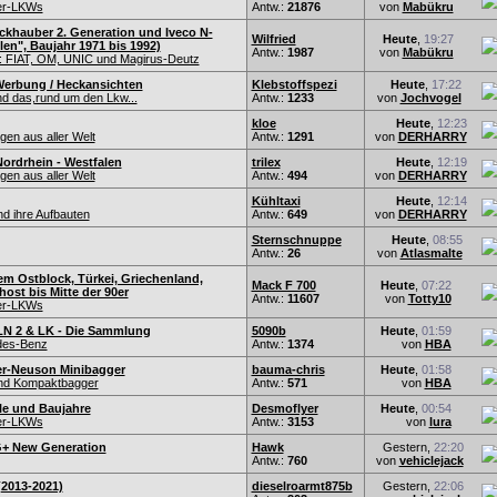
er-LKWs
Antw.:
21876
von
Mabükru
ckhauber 2. Generation und Iveco N-
Wilfried
Heute
,
19:27
en", Baujahr 1971 bis 1992)
Antw.:
1987
von
Mabükru
 FIAT, OM, UNIC und Magirus-Deutz
Werbung / Heckansichten
Klebstoffspezi
Heute
,
17:22
nd das,rund um den Lkw...
Antw.:
1233
von
Jochvogel
kloe
Heute
,
12:23
en aus aller Welt
Antw.:
1291
von
DERHARRY
ordrhein - Westfalen
trilex
Heute
,
12:19
en aus aller Welt
Antw.:
494
von
DERHARRY
Kühltaxi
Heute
,
12:14
d ihre Aufbauten
Antw.:
649
von
DERHARRY
Sternschnuppe
Heute
,
08:55
Antw.:
26
von
Atlasmalte
em Ostblock, Türkei, Griechenland,
Mack F 700
Heute
,
07:22
ost bis Mitte der 90er
Antw.:
11607
von
Totty10
er-LKWs
N 2 & LK - Die Sammlung
5090b
Heute
,
01:59
des-Benz
Antw.:
1374
von
HBA
r-Neuson Minibagger
bauma-chris
Heute
,
01:58
und Kompaktbagger
Antw.:
571
von
HBA
lle und Baujahre
Desmoflyer
Heute
,
00:54
er-LKWs
Antw.:
3153
von
lura
G+ New Generation
Hawk
Gestern,
22:20
Antw.:
760
von
vehiclejack
(2013-2021)
dieselroarmt875b
Gestern,
22:06