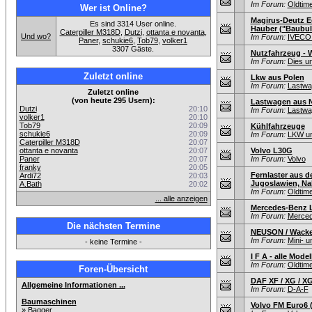
Im Forum:
Oldtim
Wer ist Online?
Magirus-Deutz E
Es sind 3314 User online.
Hauber ("Baubull
Caterpiller M318D
,
Dutzi
,
ottanta e novanta
,
Und wo?
Im Forum:
IVECO:
Paner
,
schukie6
,
Tob79
,
volker1
3307 Gäste.
Nutzfahrzeug - 
Im Forum:
Dies u
Zuletzt online
Lkw aus Polen
Im Forum:
Lastwag
Zuletzt online
(von heute 295 Usern):
Lastwagen aus N
Dutzi
20:10
Im Forum:
Lastwag
volker1
20:10
Tob79
20:09
Kühlfahrzeuge
schukie6
20:09
Im Forum:
LKW un
Caterpiller M318D
20:07
ottanta e novanta
20:07
Volvo L30G
Paner
20:07
Im Forum:
Volvo
franky
20:05
Fernlaster aus d
Ardi72
20:03
Jugoslawien, Nah
A.Bath
20:02
Im Forum:
Oldtim
... alle anzeigen
Mercedes-Benz L
Im Forum:
Merce
Die nächsten Termine
NEUSON / Wacke
Im Forum:
Mini- 
- keine Termine -
I F A - alle Mode
Im Forum:
Oldtim
Foren-Übersicht
DAF XF / XG / X
Allgemeine Informationen ...
Im Forum:
D-A-F
Baumaschinen
Volvo FM Euro6 
»
Bagger