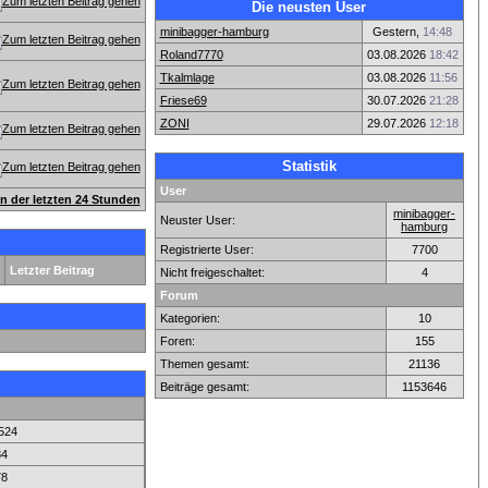
Die neusten User
minibagger-hamburg
Gestern,
14:48
Roland7770
03.08.2026
18:42
Tkalmlage
03.08.2026
11:56
Friese69
30.07.2026
21:28
ZONI
29.07.2026
12:18
Statistik
User
en der letzten 24 Stunden
minibagger-
Neuster User:
hamburg
Registrierte User:
7700
Letzter Beitrag
Nicht freigeschaltet:
4
Forum
Kategorien:
10
Foren:
155
Themen gesamt:
21136
Beiträge gesamt:
1153646
524
84
78