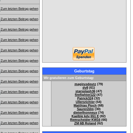
Geburtstag
Wir gratulieren zum Geburtstag:
magirusdeutz
(79)
dv8
(61)
starsplash36
(47)
firefighter122
(47)
Patrick324
(32)
Ullersrichter
(54)
Matthias Pioch
(68)
Saurer2dm
(30)
dieterlhonneux
(74)
Kaelble kdv 651 E
(82)
Remscheider KW16
(66)
ZM 6B Roland
(62)