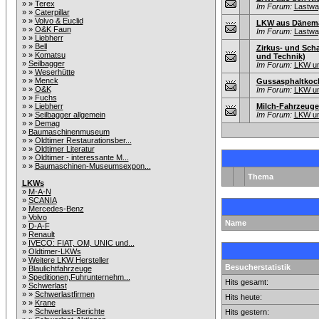
» »
Terex
Im Forum:
Lastwag
» »
Caterpillar
» »
Volvo & Euclid
LKW aus Dänem
» »
O&K Faun
Im Forum:
Lastwag
» »
Liebherr
» »
Bell
Zirkus- und Scha
» »
Komatsu
und Technik)
»
Seilbagger
Im Forum:
LKW un
» »
Weserhütte
» »
Menck
Gussasphaltkoc
» »
O&K
Im Forum:
LKW un
» »
Fuchs
» »
Liebherr
Milch-Fahrzeuge
» »
Seilbagger allgemein
Im Forum:
LKW un
» »
Demag
»
Baumaschinenmuseum
» »
Oldtimer Restaurationsber...
» »
Oldtimer Literatur
» »
Oldtimer - interessante M...
» »
Baumaschinen-Museumsexpon...
Thema
LKWs
»
M-A-N
»
SCANIA
»
Mercedes-Benz
»
Volvo
Name
»
D-A-F
»
Renault
»
IVECO: FIAT, OM, UNIC und...
»
Oldtimer-LKWs
»
Weitere LKW Hersteller
Besucherstatistik
»
Blaulichtfahrzeuge
»
Speditionen,Fuhrunternehm...
Hits gesamt:
»
Schwerlast
» »
Schwerlastfirmen
Hits heute:
» »
Krane
» »
Schwerlast-Berichte
Hits gestern: