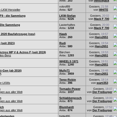
Antw.:
203
von
vehiclejack
volvof89
Gestern,
21:58
e LKW Hersteller
Antw.:
527
von
WHITE
F9 - die Sammlung
LKW-Stefan
Gestern,
20:02
Antw.:
9226
von
Mack F 700
- Die Sammlung
Lasterhaftes
Gestern,
20:00
Antw.:
1218
von
Mack F 700
2020 Baufahrzeuge (neu)
Hawk
Gestern,
19:57
Antw.:
260
von
Hans2651
(seit 2021)
Rudi
Gestern,
19:54
Antw.:
580
von
Hans2651
tros MP V & Actros F (seit 2019)
Bärchen
Gestern,
19:53
des-Benz
Antw.:
1293
von
Hans2651
WHEELS 1971
Gestern,
19:51
Antw.:
1240
von
Hans2651
t-Gen (ab 2016)
Mully71
Gestern,
19:48
A
Antw.:
3959
von
Hans2651
Terex-Robin
Gestern,
18:14
er-LKWs
Antw.:
396
von
warti353
n
Tornado-Power
Gestern,
18:07
en aus aller Welt
Antw.:
1037
von
Der Freiburger
n
Schlabbergosch
Gestern,
18:00
en aus aller Welt
Antw.:
873
von
Der Freiburger
ich
Blumhardt
Gestern,
17:52
en aus aller Welt
Antw.:
874
von
Der Freiburger
ederlanden
fridtjof95
Gestern,
17:48