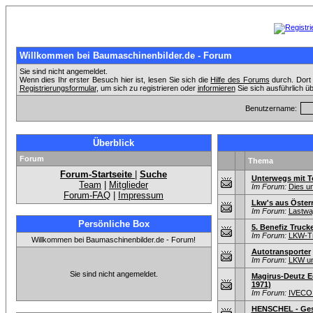
Willkommen bei Baumaschinenbilder.de - Forum
Sie sind nicht angemeldet.
Wenn dies Ihr erster Besuch hier ist, lesen Sie sich die
Hilfe des Forums
durch. Dort 
Registrierungsformular
, um sich zu registrieren oder
informieren
Sie sich ausführlich ü
Benutzername:
Überblick
Forum
Thema
Forum-Startseite
|
Suche
Unterwegs mit T
Team
|
Mitglieder
Im Forum:
Dies u
Forum-FAQ
|
Impressum
Lkw's aus Öster
Im Forum:
Lastwag
Persönliche Box
5. Benefiz Trucke
Im Forum:
LKW-Tr
Willkommen bei Baumaschinenbilder.de - Forum!
Autotransporter
Im Forum:
LKW un
Sie sind nicht angemeldet.
Magirus-Deutz Ec
1971)
Im Forum:
IVECO:
HENSCHEL - Gesc