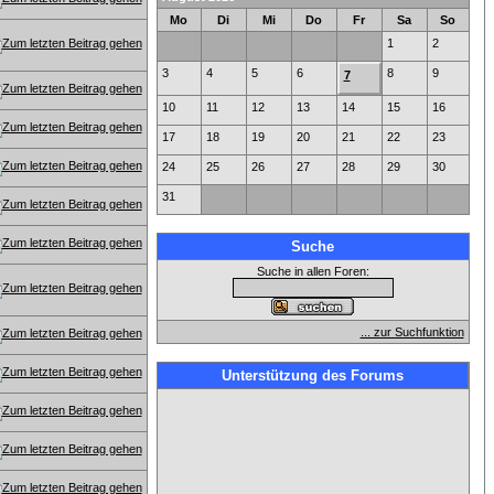
Mo
Di
Mi
Do
Fr
Sa
So
1
2
3
4
5
6
8
9
7
10
11
12
13
14
15
16
17
18
19
20
21
22
23
24
25
26
27
28
29
30
31
Suche
Suche in allen Foren:
... zur Suchfunktion
Unterstützung des Forums