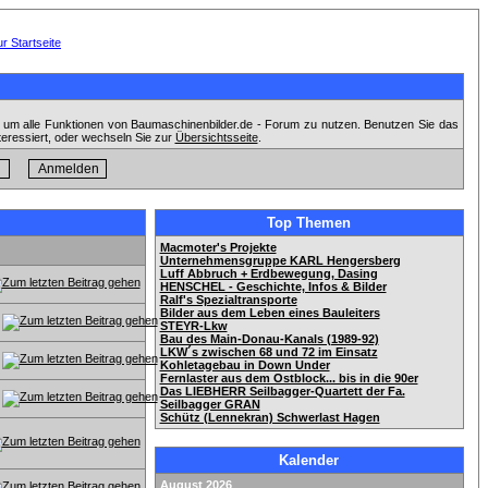
, um alle Funktionen von Baumaschinenbilder.de - Forum zu nutzen. Benutzen Sie das
teressiert, oder wechseln Sie zur
Übersichtsseite
.
Top Themen
Macmoter's Projekte
Unternehmensgruppe KARL Hengersberg
Luff Abbruch + Erdbewegung, Dasing
HENSCHEL - Geschichte, Infos & Bilder
Ralf's Spezialtransporte
Bilder aus dem Leben eines Bauleiters
STEYR-Lkw
Bau des Main-Donau-Kanals (1989-92)
LKW´s zwischen 68 und 72 im Einsatz
Kohletagebau in Down Under
Fernlaster aus dem Ostblock... bis in die 90er
Das LIEBHERR Seilbagger-Quartett der Fa.
Seilbagger GRAN
Schütz (Lennekran) Schwerlast Hagen
Kalender
August 2026