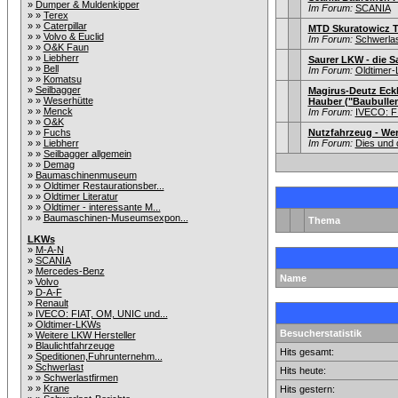
»
Dumper & Muldenkipper
Im Forum:
SCANIA
» »
Terex
» »
Caterpillar
MTD Skuratowicz T
» »
Volvo & Euclid
Im Forum:
Schwerlas
» »
O&K Faun
» »
Liebherr
Saurer LKW - die 
» »
Bell
Im Forum:
Oldtimer
» »
Komatsu
»
Seilbagger
Magirus-Deutz Eckh
» »
Weserhütte
Hauber ("Baubullen
» »
Menck
Im Forum:
IVECO: F
» »
O&K
» »
Fuchs
Nutzfahrzeug - We
» »
Liebherr
Im Forum:
Dies und 
» »
Seilbagger allgemein
» »
Demag
»
Baumaschinenmuseum
» »
Oldtimer Restaurationsber...
» »
Oldtimer Literatur
» »
Oldtimer - interessante M...
» »
Baumaschinen-Museumsexpon...
Thema
LKWs
»
M-A-N
»
SCANIA
»
Mercedes-Benz
Name
»
Volvo
»
D-A-F
»
Renault
»
IVECO: FIAT, OM, UNIC und...
»
Oldtimer-LKWs
Besucherstatistik
»
Weitere LKW Hersteller
»
Blaulichtfahrzeuge
Hits gesamt:
»
Speditionen,Fuhrunternehm...
»
Schwerlast
Hits heute:
» »
Schwerlastfirmen
» »
Krane
Hits gestern: