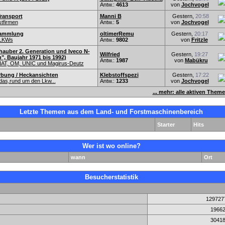
Antw.:
4613
von
Jochvogel
ransport
Manni B
Gestern,
20:58
tfirmen
Antw.:
5
von
Jochvogel
Sammlung
oltimerRemu
Gestern,
20:17
-LKWs
Antw.:
9802
von
Fritzle
auber 2. Generation und Iveco N-
Wilfried
Gestern,
19:27
", Baujahr 1971 bis 1992)
Antw.:
1987
von
Mabükru
IAT, OM, UNIC und Magirus-Deutz
rbung / Heckansichten
Klebstoffspezi
Gestern,
17:22
das,rund um den Lkw...
Antw.:
1233
von
Jochvogel
... mehr: alle aktiven Them
Letzte Themen aus dem Land- und Forstmaschinenbereich
Starter
Hits
Wer ist wo online?
wann
Ort
Besucherstatistik
129727
1966
3041