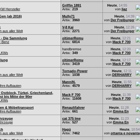
Griffin 1891
Heute
,
14:55
KW Hersteller
Antw.:
219
von
liaz
Gen (ab 2016)
Mully71
Heute
,
14:39
Antw.:
3960
von
Der Freiburger
k
V-8 Kai
Heute
,
12:26
 aus aller Welt
Antw.:
2271
von
Der Freiburger
 - Die Sammlung
oltimerRemu
Heute
,
12:21
-Benz
Antw.:
6814
von
Mack F 700
handbremse
Heute
,
12:20
-LKWs
Antw.:
349
von
Mack F 700
mlung
oltimerRemu
Heute
,
12:17
Antw.:
3419
von
Mack F 700
Tornado-Power
Heute
,
12:11
 aus aller Welt
Antw.:
1038
von
DERHARRY
ManniN.
Heute
,
11:55
hre Aufbauten
Antw.:
4579
von
DERHARRY
 Ostblock, Türkei, Griechenland,
Mack F 700
Heute
,
11:39
t bis Mitte der 90er
Antw.:
11608
von
Mack F 700
-LKWs
n & Möbeltransport
Renaultfahrer
Heute
,
11:28
hre Aufbauten
Antw.:
661
von
Emma En
hrzeuge
cat 375 lme
Heute
,
11:23
fahrzeuge
Antw.:
527
von
Emma En
ch
Hagü
Heute
,
10:54
 aus aller Welt
Antw.:
7462
von
ottanta e novanta