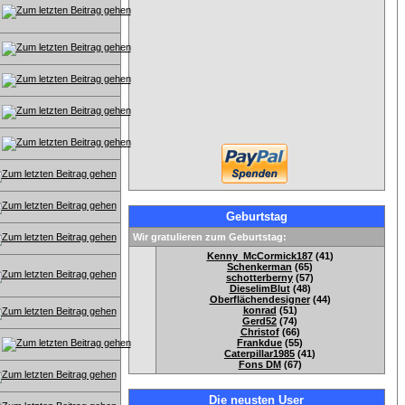
Geburtstag
Wir gratulieren zum Geburtstag:
Kenny_McCormick187
(41)
Schenkerman
(65)
schotterberny
(57)
DieselimBlut
(48)
Oberflächendesigner
(44)
konrad
(51)
Gerd52
(74)
Christof
(66)
Frankdue
(55)
Caterpillar1985
(41)
Fons DM
(67)
Die neusten User