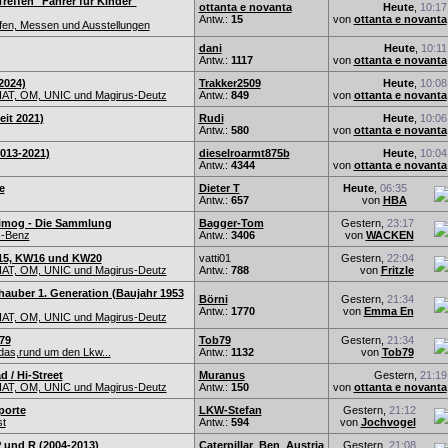
Treffen "Fahrer für Kinder"
ottanta e novanta
Heute
,
10:17
Antw.:
15
von
ottanta e novanta
en, Messen und Ausstellungen
dani
Heute
,
10:11
Antw.:
1117
von
ottanta e novanta
2024)
Trakker2509
Heute
,
10:08
IAT, OM, UNIC und Magirus-Deutz
Antw.:
849
von
ottanta e novanta
eit 2021)
Rudi
Heute
,
10:06
Antw.:
580
von
ottanta e novanta
2013-2021)
dieselroarmt875b
Heute
,
10:04
Antw.:
4344
von
ottanta e novanta
e
Dieter T
Heute
,
06:35
Antw.:
657
von
HBA
imog - Die Sammlung
Bagger-Tom
Gestern,
23:17
-Benz
Antw.:
3406
von
WACKEN
15, KW16 und KW20
vatti01
Gestern,
22:04
IAT, OM, UNIC und Magirus-Deutz
Antw.:
788
von
Fritzle
auber 1. Generation (Baujahr 1953
Börni
Gestern,
21:34
Antw.:
1770
von
Emma En
IAT, OM, UNIC und Magirus-Deutz
79
Tob79
Gestern,
21:34
das,rund um den Lkw...
Antw.:
1132
von
Tob79
d / Hi-Street
Muranus
Gestern,
21:19
IAT, OM, UNIC und Magirus-Deutz
Antw.:
150
von
ottanta e novanta
porte
LKW-Stefan
Gestern,
21:12
st
Antw.:
594
von
Jochvogel
 und R (2004-2013)
Caterpillar_Ben_Austria
Gestern,
21:08