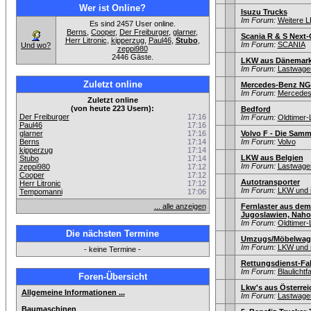
Wer ist Online?
Isuzu Trucks
Im Forum:
Weitere L
Es sind 2457 User online.
Berns
,
Cooper
,
Der Freiburger
,
glarner
,
Scania R & S Next-
Herr Litronic
,
kipperzug
,
Paul46
,
Stubo
,
Im Forum:
SCANIA
Und wo?
zeppi980
2446 Gäste.
LKW aus Dänemar
Im Forum:
Lastwagen
Zuletzt online
Mercedes-Benz NG
Im Forum:
Mercedes
Zuletzt online
(von heute 223 Usern):
Bedford
Der Freiburger
17:16
Im Forum:
Oldtimer
Paul46
17:16
glarner
17:16
Volvo F - Die Sam
Berns
17:14
Im Forum:
Volvo
kipperzug
17:14
LKW aus Belgien
Stubo
17:14
Im Forum:
Lastwagen
zeppi980
17:12
Cooper
17:12
Autotransporter
Herr Litronic
17:12
Im Forum:
LKW und i
Tempomanni
17:06
... alle anzeigen
Fernlaster aus dem
Jugoslawien, Nahos
Im Forum:
Oldtimer
Die nächsten Termine
Umzugs/Möbelwage
Im Forum:
LKW und i
- keine Termine -
Rettungsdienst-Fa
Im Forum:
Blaulicht
Foren-Übersicht
Lkw's aus Österrei
Allgemeine Informationen ...
Im Forum:
Lastwagen
Baumaschinen