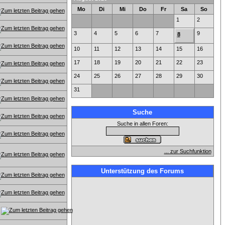
Mo
Di
Mi
Do
Fr
Sa
So
1
2
3
4
5
6
7
9
8
10
11
12
13
14
15
16
17
18
19
20
21
22
23
24
25
26
27
28
29
30
31
Suche
Suche in allen Foren:
... zur Suchfunktion
Unterstützung des Forums