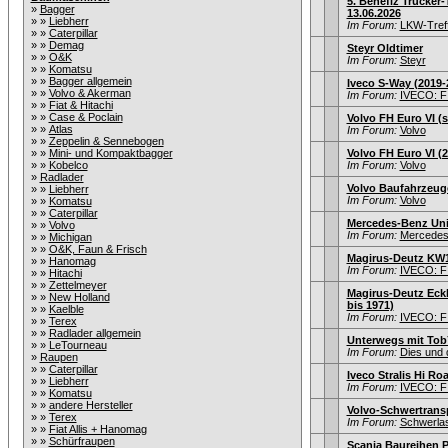
5. Benefiz Trucker-
»
Bagger
13.06.2026
» »
Liebherr
Im Forum:
LKW-Treff
» »
Caterpillar
» »
Demag
Steyr Oldtimer
» »
O&K
Im Forum:
Steyr
» »
Komatsu
» »
Bagger allgemein
Iveco S-Way (2019-
» »
Volvo & Akerman
Im Forum:
IVECO: F
» »
Fiat & Hitachi
» »
Case & Poclain
Volvo FH Euro VI (s
» »
Atlas
Im Forum:
Volvo
» »
Zeppelin & Sennebogen
» »
Mini- und Kompaktbagger
Volvo FH Euro VI (
» »
Kobelco
Im Forum:
Volvo
»
Radlader
Volvo Baufahrzeug
» »
Liebherr
Im Forum:
Volvo
» »
Komatsu
» »
Caterpillar
Mercedes-Benz Un
» »
Volvo
Im Forum:
Mercedes
» »
Michigan
» »
O&K, Faun & Frisch
Magirus-Deutz KW
» »
Hanomag
Im Forum:
IVECO: F
» »
Hitachi
» »
Zettelmeyer
Magirus-Deutz Eckh
» »
New Holland
bis 1971)
» »
Kaelble
Im Forum:
IVECO: F
» »
Terex
» »
Radlader allgemein
Unterwegs mit Tob
» »
LeTourneau
Im Forum:
Dies und 
»
Raupen
» »
Caterpillar
Iveco Stralis Hi Roa
» »
Liebherr
Im Forum:
IVECO: F
» »
Komatsu
» »
andere Hersteller
Volvo-Schwertrans
» »
Terex
Im Forum:
Schwerla
» »
Fiat Allis + Hanomag
» »
Schürfraupen
Scania Baureihen P