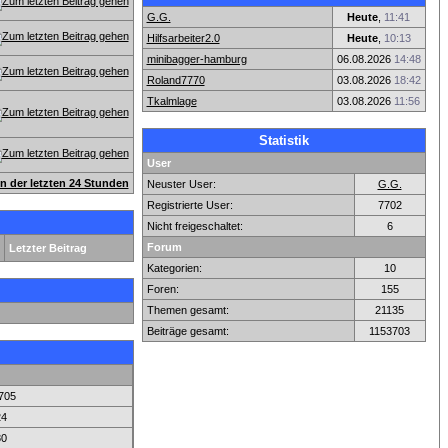
G.G.
Heute
,
11:41
Hilfsarbeiter2.0
Heute
,
10:13
minibagger-hamburg
06.08.2026
14:48
Roland7770
03.08.2026
18:42
Tkalmlage
03.08.2026
11:56
Statistik
User
en der letzten 24 Stunden
Neuster User:
G.G.
Registrierte User:
7702
Nicht freigeschaltet:
6
Forum
Letzter Beitrag
Kategorien:
10
Foren:
155
Themen gesamt:
21135
Beiträge gesamt:
1153703
705
24
80