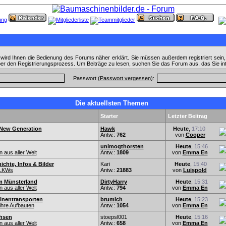
wird Ihnen die Bedienung des Forums näher erklärt. Sie müssen außerdem registriert sein
ber den Registrierungsprozess. Um Beiträge zu lesen, suchen Sie das Forum aus, das Sie in
Passwort (
Passwort vergessen
):
Die aktuellsten Themen
Starter
Letzter Beitrag
 New Generation
Hawk
Heute
,
17:10
Antw.:
762
von
Cooper
unimogthorsten
Heute
,
15:46
 aus aller Welt
Antw.:
1809
von
Emma En
hte, Infos & Bilder
Kari
Heute
,
15:40
-LKWs
Antw.:
21883
von
Luispold
m Münsterland
DirtyHarry
Heute
,
15:31
 aus aller Welt
Antw.:
794
von
Emma En
inentransporten
brumich
Heute
,
15:23
hre Aufbauten
Antw.:
1054
von
Emma En
hsen
stoepsl001
Heute
,
15:16
 aus aller Welt
Antw.:
658
von
Emma En