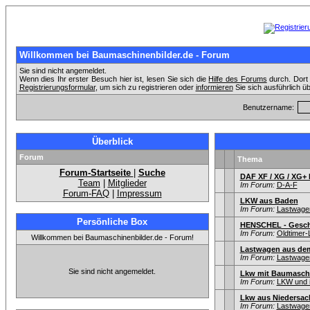
Willkommen bei Baumaschinenbilder.de - Forum
Sie sind nicht angemeldet.
Wenn dies Ihr erster Besuch hier ist, lesen Sie sich die
Hilfe des Forums
durch. Dort 
Registrierungsformular
, um sich zu registrieren oder
informieren
Sie sich ausführlich ü
Benutzername:
Überblick
Forum
Thema
Forum-Startseite
|
Suche
DAF XF / XG / XG+
Team
|
Mitglieder
Im Forum:
D-A-F
Forum-FAQ
|
Impressum
LKW aus Baden
Im Forum:
Lastwagen
Persönliche Box
HENSCHEL - Geschic
Im Forum:
Oldtimer
Willkommen bei Baumaschinenbilder.de - Forum!
Lastwagen aus de
Im Forum:
Lastwagen
Sie sind nicht angemeldet.
Lkw mit Baumasch
Im Forum:
LKW und i
Lkw aus Niedersac
Im Forum:
Lastwagen