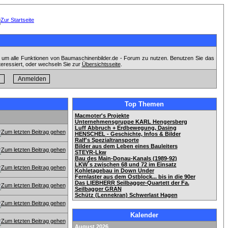
, um alle Funktionen von Baumaschinenbilder.de - Forum zu nutzen. Benutzen Sie das
teressiert, oder wechseln Sie zur
Übersichtsseite
.
Top Themen
Macmoter's Projekte
Unternehmensgruppe KARL Hengersberg
Luff Abbruch + Erdbewegung, Dasing
HENSCHEL - Geschichte, Infos & Bilder
Ralf's Spezialtransporte
Bilder aus dem Leben eines Bauleiters
STEYR-Lkw
Bau des Main-Donau-Kanals (1989-92)
LKW´s zwischen 68 und 72 im Einsatz
Kohletagebau in Down Under
Fernlaster aus dem Ostblock... bis in die 90er
Das LIEBHERR Seilbagger-Quartett der Fa.
Seilbagger GRAN
Schütz (Lennekran) Schwerlast Hagen
Kalender
August 2026