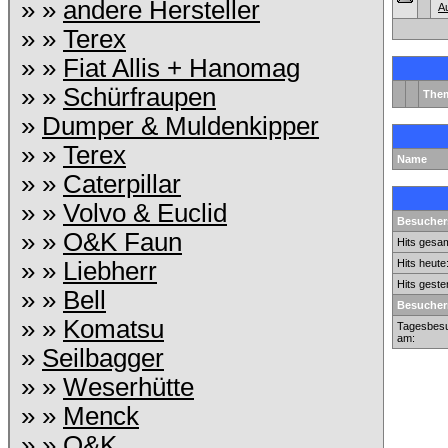
» »
andere Hersteller
A
» »
Terex
» »
Fiat Allis + Hanomag
» »
Schürfraupen
The
»
Dumper & Muldenkipper
» »
Terex
Name
» »
Caterpillar
» »
Volvo & Euclid
Besuchers
» »
O&K Faun
Hits gesam
» »
Liebherr
Hits heute
Hits geste
» »
Bell
Besucher
» »
Komatsu
Tagesbesu
am:
»
Seilbagger
» »
Weserhütte
» »
Menck
» »
O&K