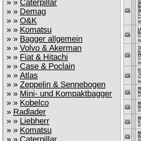
» »
Caterpillar
V
B
» »
Demag
S
7.
I
» »
O&K
M
» »
Komatsu
L
B
» »
Bagger allgemein
I
A
» »
Volvo & Akerman
T
G
» »
Fiat & Hitachi
P
I
A
» »
Case & Poclain
O
» »
Atlas
"
I
A
» »
Zeppelin & Sennebogen
H
» »
Mini- und Kompaktbagger
I
I
» »
Kobelco
M
I
»
Radlader
I
M
» »
Liebherr
V
I
» »
Komatsu
M
D
» »
Caterpillar
I