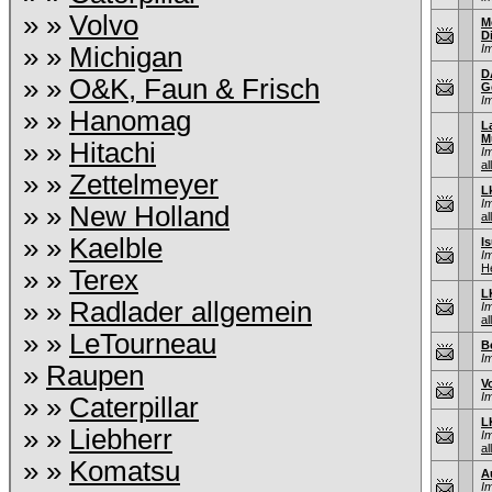
» »
Volvo
M
D
» »
Michigan
I
D
» »
O&K, Faun & Frisch
G
I
» »
Hanomag
L
M
» »
Hitachi
I
al
» »
Zettelmeyer
L
I
» »
New Holland
al
» »
Kaelble
I
I
He
» »
Terex
L
» »
Radlader allgemein
I
al
» »
LeTourneau
B
I
»
Raupen
V
I
» »
Caterpillar
L
» »
Liebherr
I
al
» »
Komatsu
A
I