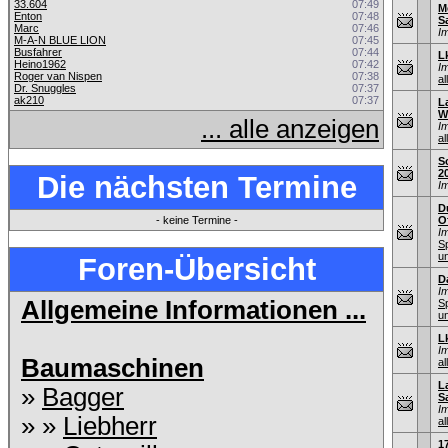
33.604
07:49
M
Enton
07:48
S
Marc
07:46
I
M-A-N BLUE LION
07:45
Busfahrer
07:44
L
Heino1962
07:42
I
Roger van Nispen
07:38
al
Dr. Snuggles
07:37
ak210
07:37
L
W
... alle anzeigen
I
al
S
2
Die nächsten Termine
I
D
- keine Termine -
O
I
S
u
Foren-Übersicht
D
I
Allgemeine Informationen ...
S
u
L
I
Baumaschinen
al
L
»
Bagger
S
I
» »
Liebherr
al
1