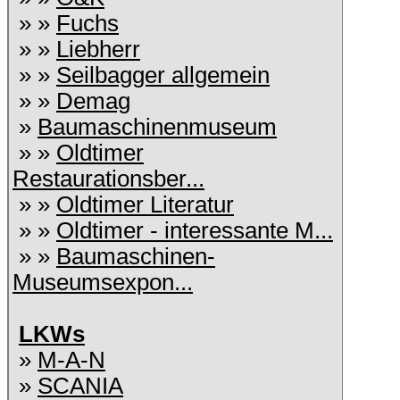
» »
Fuchs
» »
Liebherr
» »
Seilbagger allgemein
» »
Demag
»
Baumaschinenmuseum
» »
Oldtimer
Restaurationsber...
» »
Oldtimer Literatur
» »
Oldtimer - interessante M...
» »
Baumaschinen-
Museumsexpon...
LKWs
»
M-A-N
»
SCANIA