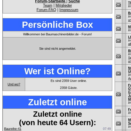
Forum-Startseite
|
Suche
T
Team
|
Mitglieder
I
Forum-FAQ
|
Impressum
B
I
u
Persönliche Box
M
I
Willkommen bei Baumaschinenbilder.de - Forum!
L
I
al
Sie sind nicht angemeldet.
B
I
S
u
Wer ist Online?
N
Ü
I
A
Es sind 2359 User online.
Und wo?
F
2358 Gäste.
O
G
J
Zuletzt online
M
I
F
Zuletzt online
I
M
(von heute 64 Usern):
S
I
Baureihe-41
07:49