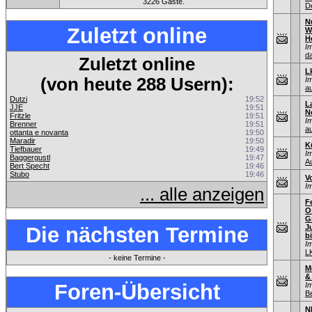
3226 Gäste.
D
N
Zuletzt online
W
H
I
d
Zuletzt online
L
(von heute 288 Usern):
I
au
Dutzi
19:52
L
JJE
19:51
N
Fritzle
19:51
I
Brenner
19:51
au
ottanta e novanta
19:50
Maradir
19:50
K
Tiefbauer
19:49
I
Baggergustl
19:47
A
Bert Specht
19:46
Stubo
19:46
V
I
... alle anzeigen
F
O
G
Die nächsten Termine
J
bi
I
L
- keine Termine -
M
&
Foren-Übersicht
I
B
N