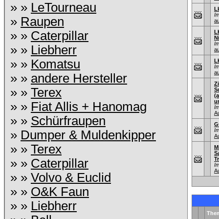
» »
LeTourneau
L
I
»
Raupen
au
» »
Caterpillar
L
N
I
» »
Liebherr
au
» »
Komatsu
L
I
au
» »
andere Hersteller
Z
» »
Terex
S
(
u
» »
Fiat Allis + Hanomag
I
A
» »
Schürfraupen
G
I
»
Dumper & Muldenkipper
A
» »
Terex
M
S
T
» »
Caterpillar
I
A
» »
Volvo & Euclid
» »
O&K Faun
» »
Liebherr
The