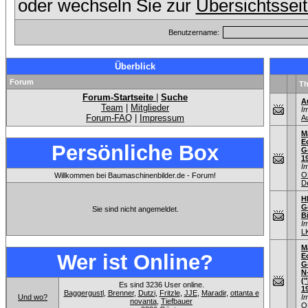
oder wechseln Sie zur
Übersichtssei
Benutzername:
Überblick
Forum
T
Forum-Startseite
|
Suche
A
Team
|
Mitglieder
I
Forum-FAQ
|
Impressum
A
M
E
Persönliche Box
G
1
I
O
Willkommen bei Baumaschinenbilder.de - Forum!
D
H
G
Sie sind nicht angemeldet.
B
I
L
M
Wer ist Online?
E
G
N
(
Es sind 3236 User online.
1
Baggergustl
,
Brenner
,
Dutzi
,
Fritzle
,
JJE
,
Maradir
,
ottanta e
Und wo?
I
novanta
,
Tiefbauer
O