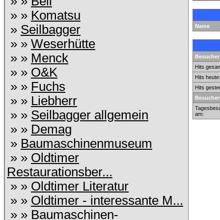
» »
Bell
» »
Komatsu
»
Seilbagger
Name
» »
Weserhütte
» »
Menck
Besuchers
Hits gesam
» »
O&K
Hits heute
» »
Fuchs
Hits geste
» »
Liebherr
Besucher
Tagesbesu
» »
Seilbagger allgemein
am:
» »
Demag
»
Baumaschinenmuseum
» »
Oldtimer
Restaurationsber...
» »
Oldtimer Literatur
» »
Oldtimer - interessante M...
» »
Baumaschinen-