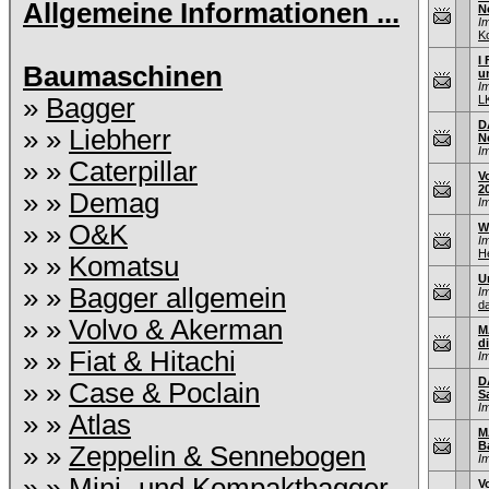
Allgemeine Informationen ...
N
I
K
I 
Baumaschinen
u
I
»
Bagger
L
D
» »
Liebherr
N
I
» »
Caterpillar
V
2
» »
Demag
I
» »
O&K
W
I
He
» »
Komatsu
U
» »
Bagger allgemein
I
d
» »
Volvo & Akerman
M
d
» »
Fiat & Hitachi
I
D
» »
Case & Poclain
S
I
» »
Atlas
M
B
» »
Zeppelin & Sennebogen
I
» »
Mini- und Kompaktbagger
V