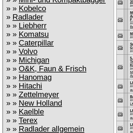
2
I
» »
Kobelco
M
»
Radlader
A
F 
» »
Liebherr
I
B
» »
Komatsu
M
I
» »
Caterpillar
S
G
» »
Volvo
I
» »
Michigan
5
T
K
» »
O&K, Faun & Frisch
I
M
» »
Hanomag
A
L
» »
Hitachi
I
au
» »
Zettelmeyer
B
I
» »
New Holland
L
» »
Kaelble
L
I
au
» »
Terex
L
» »
Radlader allgemein
I
au