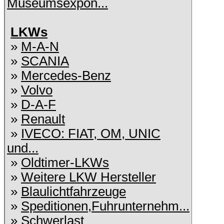
Museumsexpon...
LKWs
»
M-A-N
»
SCANIA
»
Mercedes-Benz
»
Volvo
»
D-A-F
»
Renault
»
IVECO: FIAT, OM, UNIC
und...
»
Oldtimer-LKWs
»
Weitere LKW Hersteller
»
Blaulichtfahrzeuge
»
Speditionen,Fuhrunternehm...
»
Schwerlast