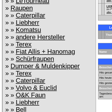
» »
LeTourneau
aller
»
Raupen
LKW
Im 
aller
» »
Caterpillar
» »
Liebherr
L
» »
Komatsu
The
» »
andere Hersteller
» »
Terex
» »
Fiat Allis + Hanomag
Name
» »
Schürfraupen
»
Dumper & Muldenkipper
Besuchers
» »
Terex
Hits gesam
Hits heute
» »
Caterpillar
Hits geste
» »
Volvo & Euclid
Besucher
» »
O&K Faun
Tagesbesu
am:
» »
Liebherr
» »
Bell