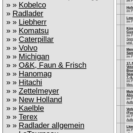
Im 
» »
Kobelco
Hof
»
Radlader
Im 
Lew
» »
Liebherr
Im 
» »
Komatsu
Kör
Gux
Im 
» »
Caterpillar
Sped
und 
» »
Volvo
Merc
Sam
» »
Michigan
Im 
» »
O&K, Faun & Frisch
17.
Vet
Bru
» »
Hanomag
Spa
7.-9
» »
Hitachi
Im 
Mess
» »
Zettelmeyer
Mul
Abse
» »
New Holland
Im 
Aufb
» »
Kaelble
Ver
(Foo
» »
Terex
Im 
Aufb
» »
Radlader allgemein
Lkw
Im 