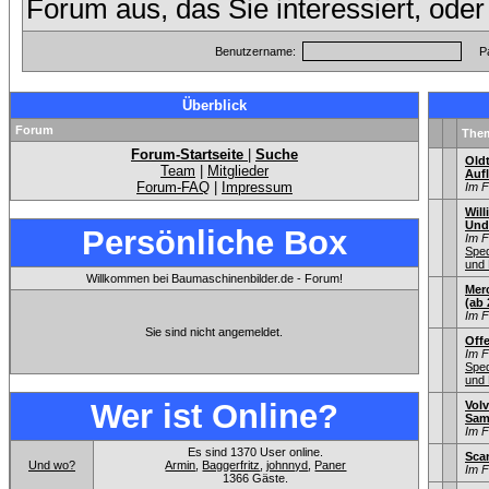
Forum aus, das Sie interessiert, ode
Benutzername:
P
Überblick
Forum
The
Forum-Startseite
|
Suche
Old
Team
|
Mitglieder
Aufl
Forum-FAQ
|
Impressum
Im 
Will
Und
Persönliche Box
Im 
Sped
und 
Willkommen bei Baumaschinenbilder.de - Forum!
Mer
(ab 
Im 
Sie sind nicht angemeldet.
Offe
Im 
Sped
und 
Wer ist Online?
Volv
Sam
Im 
Es sind 1370 User online.
Sca
Und wo?
Armin
,
Baggerfritz
,
johnnyd
,
Paner
Im 
1366 Gäste.