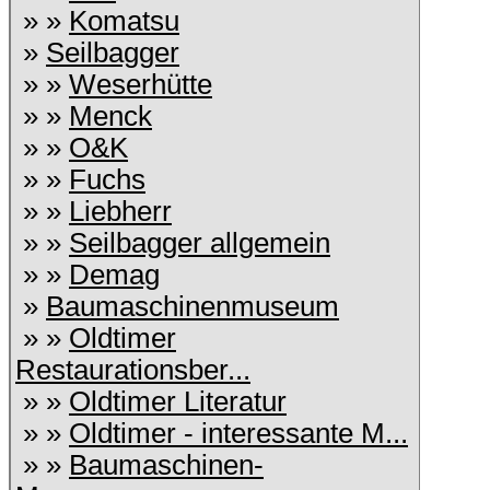
» »
Komatsu
»
Seilbagger
» »
Weserhütte
» »
Menck
» »
O&K
» »
Fuchs
» »
Liebherr
» »
Seilbagger allgemein
» »
Demag
»
Baumaschinenmuseum
» »
Oldtimer
Restaurationsber...
» »
Oldtimer Literatur
» »
Oldtimer - interessante M...
» »
Baumaschinen-