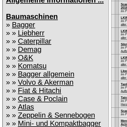
Allgemeine Informationen ...
Sca
201
Im 
Baumaschinen
LKW
Im 
»
Bagger
aller
» »
Liebherr
LKW
Im 
aller
» »
Caterpillar
Sil
» »
Demag
Im 
Aufb
» »
O&K
LKW
Im 
» »
Komatsu
aller
Lkw
» »
Bagger allgemein
Im 
aller
» »
Volvo & Akerman
Tan
Im 
» »
Fiat & Hitachi
Aufb
» »
Case & Poclain
Tatr
Im 
Hers
» »
Atlas
Sca
» »
Zeppelin & Sennebogen
Im 
Mer
» »
Mini- und Kompaktbagger
Act