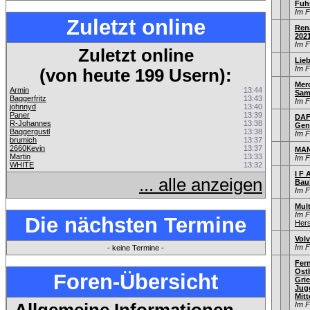
Fuh
Im 
Zuletzt online
Rena
202
Im 
Zuletzt online
Lieb
Im 
(von heute 199 Usern):
Mer
Armin
13:44
Sam
Baggerfritz
13:43
Im 
johnnyd
13:40
Paner
13:39
DAF
R-Johannes
13:38
Gen
Baggergustl
13:38
Im 
brumich
13:37
2660Kevin
13:37
MAN
Martin
13:33
Im 
WHITE
13:32
I F 
... alle anzeigen
Bau
Im 
Mult
Im 
Die nächsten Termine
Hers
Volv
Im 
- keine Termine -
Fer
Ostb
Foren-Übersicht
Gri
Jug
Mitt
Im 