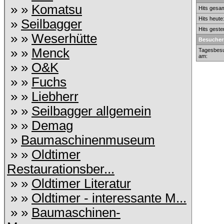
» »
Komatsu
Hits gesam
Hits heute
»
Seilbagger
Hits geste
» »
Weserhütte
Besucher
» »
Menck
Tagesbesu
am:
» »
O&K
» »
Fuchs
» »
Liebherr
» »
Seilbagger allgemein
» »
Demag
»
Baumaschinenmuseum
» »
Oldtimer
Restaurationsber...
» »
Oldtimer Literatur
» »
Oldtimer - interessante M...
» »
Baumaschinen-