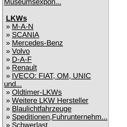
Museumsexpon...
LKWs
»
M-A-N
»
SCANIA
»
Mercedes-Benz
»
Volvo
»
D-A-F
»
Renault
»
IVECO: FIAT, OM, UNIC
und...
»
Oldtimer-LKWs
»
Weitere LKW Hersteller
»
Blaulichtfahrzeuge
»
Speditionen,Fuhrunternehm...
»
Schwerlast