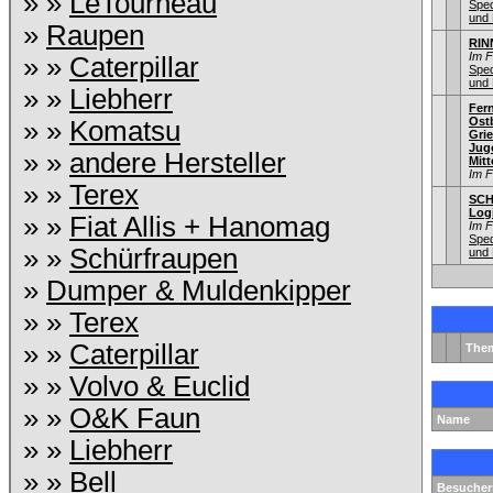
» »
LeTourneau
Sped
und 
»
Raupen
RIN
Im 
» »
Caterpillar
Sped
und 
» »
Liebherr
Fer
Ostb
» »
Komatsu
Gri
Jug
» »
andere Hersteller
Mitt
Im 
» »
Terex
SC
Logi
» »
Fiat Allis + Hanomag
Im 
Sped
» »
Schürfraupen
und 
»
Dumper & Muldenkipper
» »
Terex
» »
Caterpillar
The
» »
Volvo & Euclid
» »
O&K Faun
Name
» »
Liebherr
» »
Bell
Besuchers