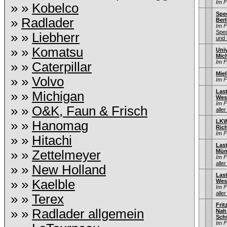
Im 
» »
Kobelco
Sped
»
Radlader
Berl
Im 
Sped
» »
Liebherr
und 
» »
Komatsu
Univ
Mic
Im 
» »
Caterpillar
Miel
» »
Volvo
Im 
Las
» »
Michigan
Wes
Im 
» »
O&K, Faun & Frisch
aller
LKW
» »
Hanomag
Ric
Im 
» »
Hitachi
Las
» »
Zettelmeyer
Mün
Im 
aller
» »
New Holland
Las
» »
Kaelble
Wes
Im 
aller
» »
Terex
Fri
» »
Radlader allgemein
Nah
Sch
Im 