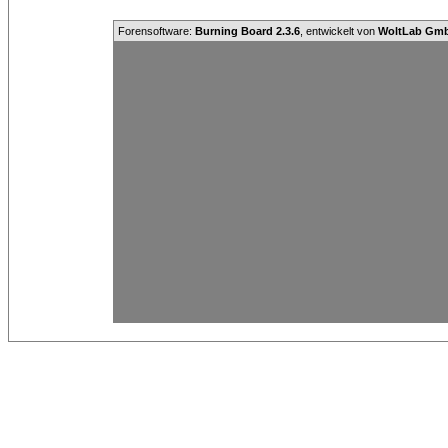
Forensoftware:
Burning Board 2.3.6
, entwickelt von
WoltLab Gm