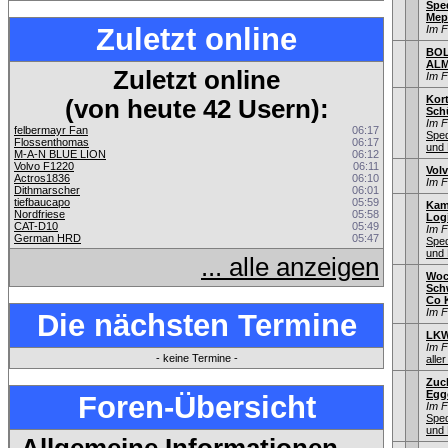
Spe
Mep
Zuletzt online
Im 
BOL
ALM
Zuletzt online
Im 
Kor
(von heute 42 Usern):
Sch
Im 
felbermayr Fan
06:17
Sped
Flossenthomas
06:17
und 
M-A-N BLUE LION
06:12
Volvo F1220
06:11
Vol
Actros1836
06:10
Im 
Dithmarscher
06:01
tiefbaucapo
05:59
Kam
Nordfriese
05:58
Log
CAT-D10
05:49
Im 
German HRD
05:47
Sped
und 
... alle anzeigen
Woc
Sch
Co 
Im 
Die nächsten Termine
LKW
Im 
- keine Termine -
aller
Zuc
Egg
Foren-Übersicht
Im 
Sped
und 