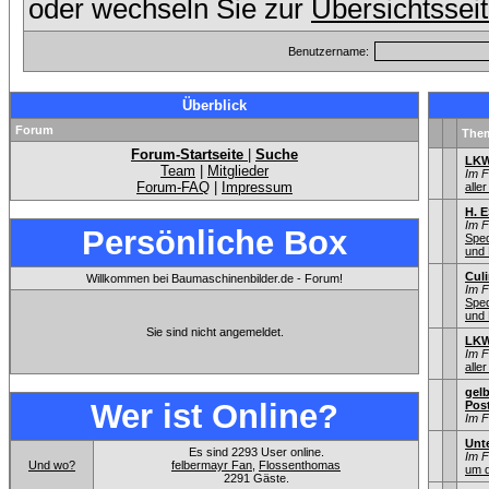
oder wechseln Sie zur
Übersichtssei
Benutzername:
Überblick
Forum
The
Forum-Startseite
|
Suche
LKW
Team
|
Mitglieder
Im 
Forum-FAQ
|
Impressum
aller
H. 
Im 
Persönliche Box
Sped
und 
Culi
Willkommen bei Baumaschinenbilder.de - Forum!
Im 
Sped
und 
Sie sind nicht angemeldet.
LKW
Im 
aller
gel
Wer ist Online?
Pos
Im 
Unt
Es sind 2293 User online.
Im 
Und wo?
felbermayr Fan
,
Flossenthomas
um d
2291 Gäste.