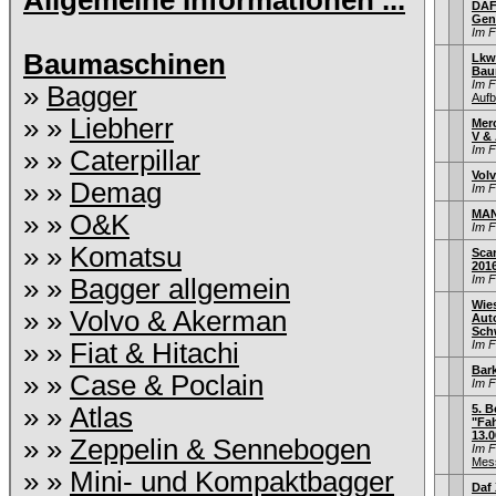
Allgemeine Informationen ...
DAF
Gen
Im 
Baumaschinen
Lkw
Bau
Im 
»
Bagger
Aufb
» »
Liebherr
Mer
V & 
Im 
» »
Caterpillar
Vol
» »
Demag
Im 
MAN
» »
O&K
Im 
» »
Komatsu
Sca
201
Im 
» »
Bagger allgemein
Wie
» »
Volvo & Akerman
Aut
Sch
» »
Fiat & Hitachi
Im 
Bar
» »
Case & Poclain
Im 
» »
Atlas
5. B
"Fah
13.0
» »
Zeppelin & Sennebogen
Im 
Mess
» »
Mini- und Kompaktbagger
Daf 