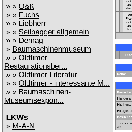
Im 
» »
O&K
Las
aller
» »
Fuchs
Lkw
Fra
» »
Liebherr
Im 
Las
aller
» »
Seilbagger allgemein
» »
Demag
»
Baumaschinenmuseum
The
» »
Oldtimer
Restaurationsber...
» »
Oldtimer Literatur
Name
» »
Oldtimer - interessante M...
» »
Baumaschinen-
Besuchers
Museumsexpon...
Hits gesam
Hits heute
Hits geste
LKWs
Besucher
Tagesbesu
»
M-A-N
am: