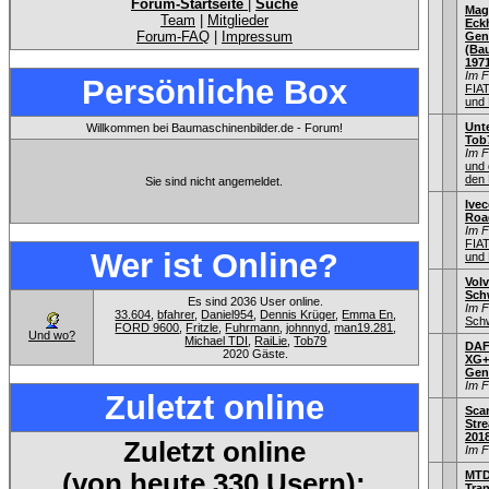
Forum-Startseite
|
Suche
Mag
Team
|
Mitglieder
Eck
Forum-FAQ
|
Impressum
Gen
(Bau
197
Im 
Persönliche Box
FIA
und 
Unt
Willkommen bei Baumaschinenbilder.de - Forum!
Tob
Im 
und 
den 
Sie sind nicht angemeldet.
Ivec
Road
Im 
FIA
Wer ist Online?
und 
Volv
Sch
Es sind 2036 User online.
Im 
33.604
,
bfahrer
,
Daniel954
,
Dennis Krüger
,
Emma En
,
Schw
FORD 9600
,
Fritzle
,
Fuhrmann
,
johnnyd
,
man19.281
,
Und wo?
Michael TDI
,
RaiLie
,
Tob79
DAF 
2020 Gäste.
XG+
Gen
Im 
Zuletzt online
Sca
Stre
201
Zuletzt online
Im 
(von heute 330 Usern):
MTD
Tra