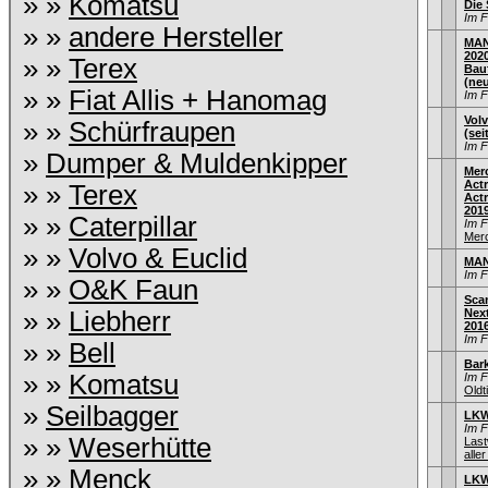
» »
Komatsu
Die
Im 
» »
andere Hersteller
MAN
202
» »
Terex
Bau
(ne
» »
Fiat Allis + Hanomag
Im 
Volv
» »
Schürfraupen
(sei
Im 
»
Dumper & Muldenkipper
Mer
Act
» »
Terex
Actr
201
» »
Caterpillar
Im 
Mer
» »
Volvo & Euclid
MAN
Im 
» »
O&K Faun
Sca
» »
Liebherr
Nex
201
Im 
» »
Bell
Bar
» »
Komatsu
Im 
Old
»
Seilbagger
LKW
Im 
» »
Weserhütte
Las
aller
» »
Menck
LKW