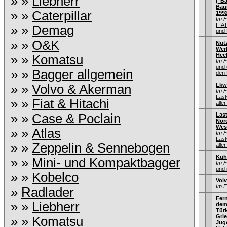
» »
Liebherr
("Ba
Bauj
» »
Caterpillar
199
Im 
FIA
» »
Demag
und 
» »
O&K
Nut
Wer
Hec
» »
Komatsu
Im 
und 
» »
Bagger allgemein
den 
Lkw
» »
Volvo & Akerman
Im 
Las
» »
Fiat & Hitachi
aller
» »
Case & Poclain
Las
Nord
Wes
» »
Atlas
Im 
Las
» »
Zeppelin & Sennebogen
aller
Küh
» »
Mini- und Kompaktbagger
Im 
und 
» »
Kobelco
Vol
Im 
»
Radlader
Fern
» »
Liebherr
dem
Türk
Gri
» »
Komatsu
Jug