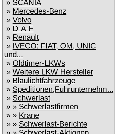
»
SCANIA
»
Mercedes-Benz
»
Volvo
»
D-A-F
»
Renault
»
IVECO: FIAT, OM, UNIC
und...
»
Oldtimer-LKWs
»
Weitere LKW Hersteller
»
Blaulichtfahrzeuge
»
Speditionen,Fuhrunternehm...
»
Schwerlast
» »
Schwerlastfirmen
» »
Krane
» »
Schwerlast-Berichte
» »
Schwerlast-Aktionen