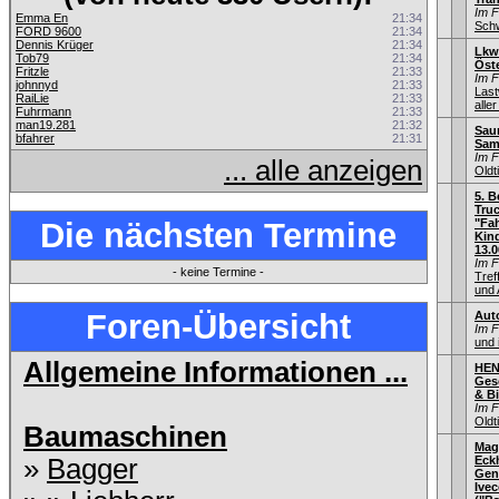
Im 
Emma En
21:34
Schw
FORD 9600
21:34
Dennis Krüger
21:34
Lkw
Tob79
21:34
Öste
Fritzle
21:33
Im 
johnnyd
21:33
Las
RaiLie
21:33
aller
Fuhrmann
21:33
man19.281
21:32
Saur
bfahrer
21:31
Sam
Im 
... alle anzeigen
Old
5. B
Truc
Die nächsten Termine
"Fah
Kin
13.0
Im 
- keine Termine -
Tref
und 
Foren-Übersicht
Aut
Im 
und 
Allgemeine Informationen ...
HEN
Gesc
& Bi
Im 
Old
Baumaschinen
Mag
»
Bagger
Eck
Gen
Ive