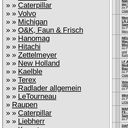
Naho
» »
Caterpillar
der 
Im 
» »
Volvo
Old
Mer
» »
Michigan
LN 2
Sam
» »
O&K, Faun & Frisch
Im 
Mer
» »
Hanomag
NEU
Wac
» »
Hitachi
Min
Im 
und
» »
Zettelmeyer
Kom
» »
New Holland
I F A
Mod
Bau
» »
Kaelble
Im 
Old
» »
Terex
Vol
(201
» »
Radlader allgemein
Im 
» »
LeTourneau
Whi
Im 
»
Raupen
LKW 
MAN
» »
Caterpillar
F9 -
Sam
» »
Liebherr
Im 
DAF 