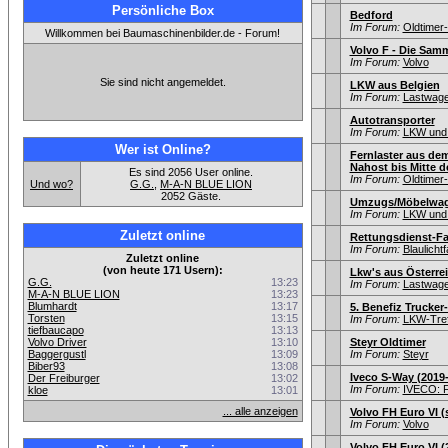
Persönliche Box
Bedford
Im Forum:
Oldtime
Willkommen bei Baumaschinenbilder.de - Forum!
Volvo F - Die Sam
Im Forum:
Volvo
Sie sind nicht angemeldet.
LKW aus Belgien
Im Forum:
Lastwagen
Autotransporter
Im Forum:
LKW und 
Wer ist Online?
Fernlaster aus dem
Nahost bis Mitte d
Es sind 2056 User online.
Im Forum:
Oldtime
Und wo?
G.G.
,
M-A-N BLUE LION
2052 Gäste.
Umzugs/Möbelwage
Im Forum:
LKW und 
Zuletzt online
Rettungsdienst-F
Im Forum:
Blaulicht
Zuletzt online
(von heute 171 Usern):
Lkw's aus Österre
G.G.
13:23
Im Forum:
Lastwagen
M-A-N BLUE LION
13:23
Blumhardt
13:17
5. Benefiz Trucker-
Torsten
13:15
Im Forum:
LKW-Tref
tiefbaucapo
13:13
Volvo Driver
13:10
Steyr Oldtimer
Baggergustl
13:09
Im Forum:
Steyr
Biber93
13:08
Iveco S-Way (2019
Der Freiburger
13:02
Im Forum:
IVECO: F
kloe
13:01
... alle anzeigen
Volvo FH Euro VI (s
Im Forum:
Volvo
Volvo FH Euro VI (