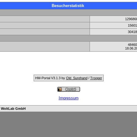
Besucherstatistik
129686
15601
30418
48460
18.06.2
HM-Portal V3.1.3 by
Old_Surehand
/
Trooper
Impressum
n
WoltLab GmbH