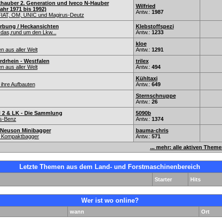
hauber 2. Generation und Iveco N-Hauber
Wilfried
ahr 1971 bis 1992)
Antw.:
1987
IAT, OM, UNIC und Magirus-Deutz
rbung / Heckansichten
Klebstoffspezi
 das,rund um den Lkw...
Antw.:
1233
kloe
 aus aller Welt
Antw.:
1291
drhein - Westfalen
trilex
 aus aller Welt
Antw.:
494
Kühltaxi
ihre Aufbauten
Antw.:
649
Sternschnuppe
Antw.:
26
 2 & LK - Die Sammlung
5090b
s-Benz
Antw.:
1374
Neuson Minibagger
bauma-chris
d Kompaktbagger
Antw.:
571
... mehr: alle aktiven Them
Letzte Themen aus dem Land- und Forstmaschinenbereich
Starter
Hits
Wer ist wo online?
wann
Ort