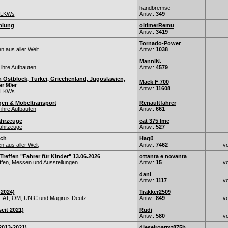
handbremse
r-LKWs
Antw.:
349
mlung
oltimerRemu
Antw.:
3419
Tornado-Power
 aus aller Welt
Antw.:
1038
ManniN.
ihre Aufbauten
Antw.:
4579
 Ostblock, Türkei, Griechenland, Jugoslawien,
Mack F 700
er 90er
Antw.:
11608
r-LKWs
n & Möbeltransport
Renaultfahrer
ihre Aufbauten
Antw.:
661
ahrzeuge
cat 375 lme
fahrzeuge
Antw.:
527
ich
Hagü
 aus aller Welt
Antw.:
7462
v
Treffen "Fahrer für Kinder" 13.06.2026
ottanta e novanta
fen, Messen und Ausstellungen
Antw.:
15
v
dani
Antw.:
1117
v
-2024)
Trakker2509
IAT, OM, UNIC und Magirus-Deutz
Antw.:
849
v
eit 2021)
Rudi
Antw.:
580
v
2013-2021)
dieselroarmt875b