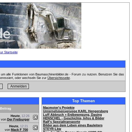
, um alle Funktionen von Baumaschinenbilder.de - Forum zu nutzen. Benutzen Sie das
teressiert, oder wechseln Sie zur
Übersichtsseite
.
Top Themen
Macmoter's Projekte
 Beitrag
Unternehmensgruppe KARL Hengersberg
Luff Abbruch + Erdbewegung, Dasing
Heute
,
12:26
HENSCHEL - Geschichte, Infos & Bilder
von
Der Freiburger
Ralf's Spezialtransporte
Bilder aus dem Leben eines Bauleiters
Heute
,
12:21
STEYR-Lkw
von
Mack F 700