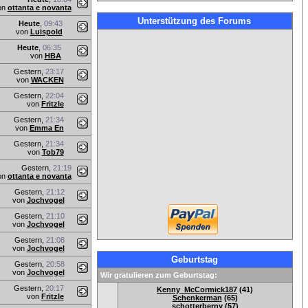
on
ottanta e novanta
Unterstützung des Forums
Heute
,
09:43
von
Luispold
Heute
,
06:35
von
HBA
Gestern,
23:17
von
WACKEN
Gestern,
22:04
von
Fritzle
Gestern,
21:34
von
Emma En
Gestern,
21:34
von
Tob79
Gestern,
21:19
on
ottanta e novanta
Gestern,
21:12
von
Jochvogel
Gestern,
21:10
von
Jochvogel
Gestern,
21:08
von
Jochvogel
Geburtstag
Gestern,
20:58
von
Jochvogel
Wir gratulieren zum Geburtstag:
Gestern,
20:17
Kenny_McCormick187
(41)
von
Fritzle
Schenkerman
(65)
schotterberny
(57)