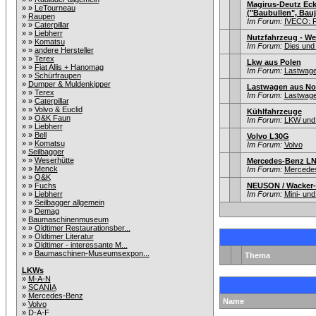
Magirus-Deutz Eck
» »
LeTourneau
("Baubullen", Bauj
»
Raupen
Im Forum:
IVECO: F
» »
Caterpillar
» »
Liebherr
Nutzfahrzeug - We
» »
Komatsu
Im Forum:
Dies und
» »
andere Hersteller
» »
Terex
Lkw aus Polen
» »
Fiat Allis + Hanomag
Im Forum:
Lastwagen
» »
Schürfraupen
»
Dumper & Muldenkipper
Lastwagen aus Nor
» »
Terex
Im Forum:
Lastwagen
» »
Caterpillar
» »
Volvo & Euclid
Kühlfahrzeuge
» »
O&K Faun
Im Forum:
LKW und 
» »
Liebherr
» »
Bell
Volvo L30G
» »
Komatsu
Im Forum:
Volvo
»
Seilbagger
» »
Weserhütte
Mercedes-Benz LN
» »
Menck
Im Forum:
Mercede
» »
O&K
» »
Fuchs
NEUSON / Wacker-
» »
Liebherr
Im Forum:
Mini- un
» »
Seilbagger allgemein
» »
Demag
»
Baumaschinenmuseum
» »
Oldtimer Restaurationsber...
» »
Oldtimer Literatur
» »
Oldtimer - interessante M...
» »
Baumaschinen-Museumsexpon...
Thema
LKWs
»
M-A-N
»
SCANIA
»
Mercedes-Benz
Name
»
Volvo
»
D-A-F