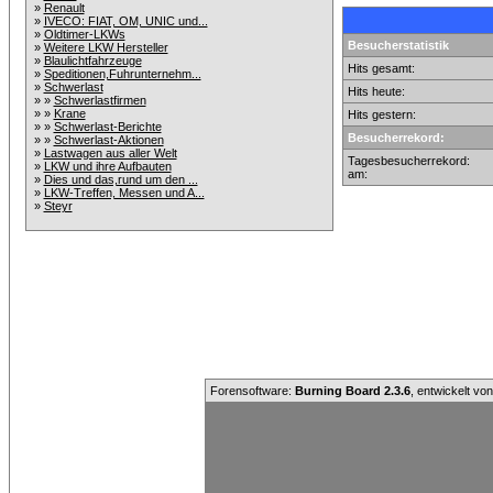
»
Renault
»
IVECO: FIAT, OM, UNIC und...
»
Oldtimer-LKWs
Besucherstatistik
»
Weitere LKW Hersteller
»
Blaulichtfahrzeuge
Hits gesamt:
»
Speditionen,Fuhrunternehm...
»
Schwerlast
Hits heute:
» »
Schwerlastfirmen
» »
Krane
Hits gestern:
» »
Schwerlast-Berichte
Besucherrekord:
» »
Schwerlast-Aktionen
»
Lastwagen aus aller Welt
Tagesbesucherrekord:
»
LKW und ihre Aufbauten
am:
»
Dies und das,rund um den ...
»
LKW-Treffen, Messen und A...
»
Steyr
Forensoftware:
Burning Board 2.3.6
, entwickelt vo