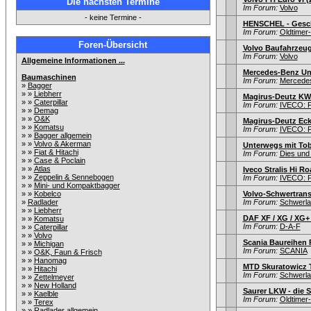
Die nächsten Termine
Im Forum:
Volvo
- keine Termine -
HENSCHEL - Geschi
Im Forum:
Oldtime
Foren-Übersicht
Volvo Baufahrzeu
Im Forum:
Volvo
Allgemeine Informationen ...
Mercedes-Benz Un
Baumaschinen
Im Forum:
Mercede
»
Bagger
» »
Liebherr
Magirus-Deutz KW
» »
Caterpillar
Im Forum:
IVECO: F
» »
Demag
» »
O&K
Magirus-Deutz Eck
» »
Komatsu
Im Forum:
IVECO: F
» »
Bagger allgemein
» »
Volvo & Akerman
Unterwegs mit To
» »
Fiat & Hitachi
Im Forum:
Dies und
» »
Case & Poclain
» »
Atlas
Iveco Stralis Hi Ro
» »
Zeppelin & Sennebogen
Im Forum:
IVECO: F
» »
Mini- und Kompaktbagger
» »
Kobelco
Volvo-Schwertrans
»
Radlader
Im Forum:
Schwerla
» »
Liebherr
DAF XF / XG / XG+
» »
Komatsu
Im Forum:
D-A-F
» »
Caterpillar
» »
Volvo
Scania Baureihen 
» »
Michigan
Im Forum:
SCANIA
» »
O&K, Faun & Frisch
» »
Hanomag
MTD Skuratowicz 
» »
Hitachi
Im Forum:
Schwerla
» »
Zettelmeyer
» »
New Holland
Saurer LKW - die
» »
Kaelble
Im Forum:
Oldtime
» »
Terex
» »
Radlader allgemein