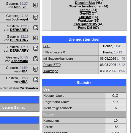
DieselimBlut
(48)
Gestern,
19:27
Oberflächendesigner
(44)
von
Mabükru
konrad
(51)
Gerd52
(74)
Gestern,
17:22
Christof
(66)
von
Jochvogel
Frankdue
(55)
Caterpillar1985
(41)
Gestern,
12:23
Fons DM
(67)
von
DERHARRY
Gestern,
12:19
Die neusten User
von
DERHARRY
G.G.
Heute
,
11:41
Gestern,
12:14
von
DERHARRY
Hilfsarbeiter2.0
Heute
,
10:13
Gestern,
08:55
minibagger-hamburg
06.08.2026
14:48
von
Atlasmalte
Roland7770
03.08.2026
18:42
Gestern,
01:59
Tkalmlage
03.08.2026
11:56
von
HBA
Gestern,
01:58
von
HBA
Statistik
en der letzten 24 Stunden
User
Neuster User:
G.G.
Registrierte User:
7702
Letzter Beitrag
Nicht freigeschaltet:
6
Forum
Kategorien:
10
Foren:
155