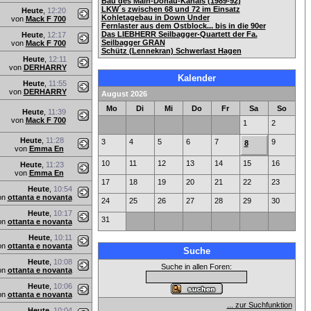
Bau des Main-Donau-Kanals (1989-92)
LKW´s zwischen 68 und 72 im Einsatz
Heute
,
12:20
Kohletagebau in Down Under
von
Mack F 700
Fernlaster aus dem Ostblock... bis in die 90er
Das LIEBHERR Seilbagger-Quartett der Fa.
Heute
,
12:17
Seilbagger GRAN
von
Mack F 700
Schütz (Lennekran) Schwerlast Hagen
Heute
,
12:11
von
DERHARRY
Kalender
Heute
,
11:55
von
DERHARRY
August 2026
Mo
Di
Mi
Do
Fr
Sa
So
Heute
,
11:39
von
Mack F 700
1
2
Heute
,
11:28
3
4
5
6
7
9
8
von
Emma En
10
11
12
13
14
15
16
Heute
,
11:23
von
Emma En
17
18
19
20
21
22
23
Heute
,
10:54
on
ottanta e novanta
24
25
26
27
28
29
30
Heute
,
10:17
31
on
ottanta e novanta
Heute
,
10:11
on
ottanta e novanta
Suche
Heute
,
10:08
Suche in allen Foren:
on
ottanta e novanta
Heute
,
10:06
on
ottanta e novanta
... zur Suchfunktion
Heute
,
10:04