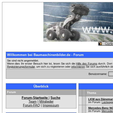
Willkommen bei Baumaschinenbilder.de - Forum
Sie sind nicht angemeldet.
Wenn dies Ihr erster Besuch hier ist, lesen Sie sich die
Hilfe des Forums
durch. Dort 
Registrierungsformular
, um sich zu registrieren oder
informieren
Sie sich ausführlich ü
Benutzername:
Überblick
Forum
Thema
Forum-Startseite
|
Suche
LKW aus Dänemar
Team
|
Mitglieder
Im Forum:
Lastwagen
Forum-FAQ
|
Impressum
Mercedes-Benz NG
Im Forum:
Mercede