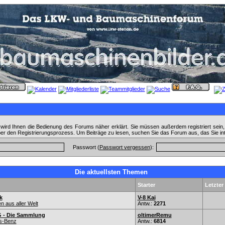
wird Ihnen die Bedienung des Forums näher erklärt. Sie müssen außerdem registriert sein
ber den Registrierungsprozess. Um Beiträge zu lesen, suchen Sie das Forum aus, das Sie in
Passwort (
Passwort vergessen
):
Die aktuellsten Themen
Starter
Letzter
k
V-8 Kai
 aus aller Welt
Antw.:
2271
 - Die Sammlung
oltimerRemu
s-Benz
Antw.:
6814