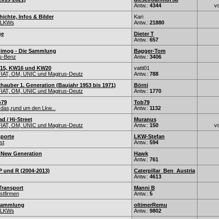
Antw.:
4344
v
chte, Infos & Bilder
Kari
r-LKWs
Antw.:
21880
ge
Dieter T
Antw.:
657
imog - Die Sammlung
Bagger-Tom
s-Benz
Antw.:
3406
15, KW16 und KW20
vatti01
IAT, OM, UNIC und Magirus-Deutz
Antw.:
788
hauber 1. Generation (Baujahr 1953 bis 1971)
Börni
IAT, OM, UNIC und Magirus-Deutz
Antw.:
1770
b79
Tob79
 das,rund um den Lkw...
Antw.:
1132
ad / Hi-Street
Muranus
IAT, OM, UNIC und Magirus-Deutz
Antw.:
150
v
porte
LKW-Stefan
st
Antw.:
594
 New Generation
Hawk
Antw.:
761
P und R (2004-2013)
Caterpillar_Ben_Austria
Antw.:
4613
Transport
Manni B
stfirmen
Antw.:
5
 Sammlung
oltimerRemu
r-LKWs
Antw.:
9802