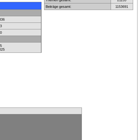
Themen gesamt:
21135
Beiträge gesamt:
1153691
836
3
0
5
025