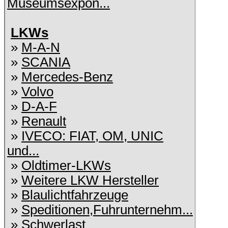
Museumsexpon...
LKWs
»
M-A-N
»
SCANIA
»
Mercedes-Benz
»
Volvo
»
D-A-F
»
Renault
»
IVECO: FIAT, OM, UNIC
und...
»
Oldtimer-LKWs
»
Weitere LKW Hersteller
»
Blaulichtfahrzeuge
»
Speditionen,Fuhrunternehm...
»
Schwerlast