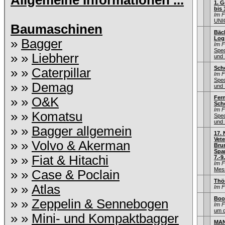
Allgemeine Informationen ...
1. G
bis 
Im 
UNI
Baumaschinen
Bäc
Logi
»
Bagger
Im 
Sped
» »
Liebherr
und 
Sche
» »
Caterpillar
Im 
Sped
» »
Demag
und 
Fer
» »
O&K
Sch
Im 
» »
Komatsu
Sped
und 
» »
Bagger allgemein
17.
Vet
» »
Volvo & Akerman
Bru
Spa
» »
Fiat & Hitachi
7.-9
Im 
Mess
» »
Case & Poclain
Thö
» »
Atlas
Im 
Boo
» »
Zeppelin & Sennebogen
Im 
um d
» »
Mini- und Kompaktbagger
MAN