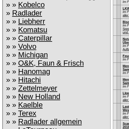
Im 
» »
Kobelco
LKW
»
Radlader
Im 
aller
» »
Liebherr
Bisc
Im 
» »
Komatsu
Sped
und 
» »
Caterpillar
Nut
Übe
» »
Volvo
Im 
Aufb
» »
Michigan
Feu
Im 
» »
O&K, Faun & Frisch
Merc
» »
Hanomag
Sam
Im 
» »
Hitachi
Mer
Sam
» »
Zettelmeyer
Im 
Lkw
» »
New Holland
Im 
aller
» »
Kaelble
Las
Wes
» »
Terex
Im 
aller
» »
Radlader allgemein
Sca
201