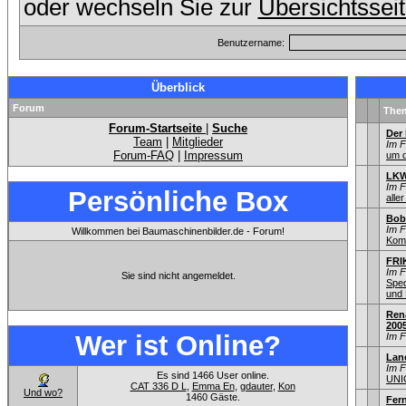
oder wechseln Sie zur
Übersichtssei
Benutzername:
Überblick
Forum
The
Forum-Startseite
|
Suche
Der
Team
|
Mitglieder
Im 
Forum-FAQ
|
Impressum
um d
LKW
Im 
Persönliche Box
aller
Bob
Im 
Willkommen bei Baumaschinenbilder.de - Forum!
Kom
FRIK
Im 
Sie sind nicht angemeldet.
Sped
und 
Ren
200
Wer ist Online?
Im 
Lan
Im 
Es sind 1466 User online.
UNI
CAT 336 D L
,
Emma En
,
gdauter
,
Kon
Und wo?
1460 Gäste.
Fer