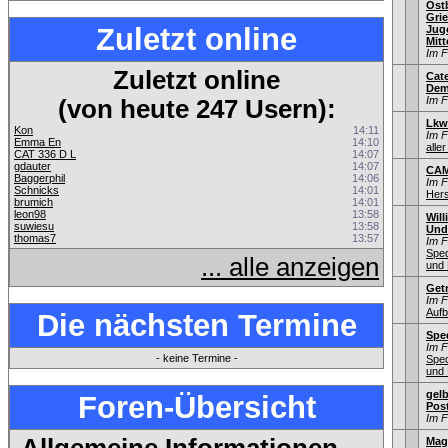
Ostb
Gri
Zuletzt online
Jug
Mitt
Im 
Zuletzt online
Cate
Dem
Im 
(von heute 247 Usern):
Lkw
Kon
14:11
Im 
Emma En
14:10
aller
CAT 336 D L
14:07
gdauter
14:07
CA
Baggerphil
14:06
Im 
Schnicks
14:01
Hers
brumich
14:01
leon98
13:58
Will
suwiesu
13:58
Und
thomas7
13:57
Im 
Sped
... alle anzeigen
und 
Get
Im 
Aufb
Die nächsten Termine
Spe
Im 
- keine Termine -
Sped
und 
gel
Foren-Übersicht
Pos
Im 
Mag