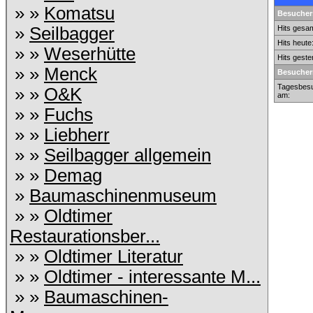
» »
Komatsu
Besuchers
»
Seilbagger
Hits gesam
Hits heute
» »
Weserhütte
Hits geste
» »
Menck
Besucher
Tagesbesu
» »
O&K
am:
» »
Fuchs
» »
Liebherr
» »
Seilbagger allgemein
» »
Demag
»
Baumaschinenmuseum
» »
Oldtimer
Restaurationsber...
» »
Oldtimer Literatur
» »
Oldtimer - interessante M...
» »
Baumaschinen-