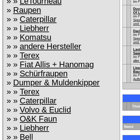
» »
LeTourneau
Im 
»
Raupen
Duv
Of L
Im 
» »
Caterpillar
Sped
und 
» »
Liebherr
Dac
» »
Komatsu
Im 
Sped
und 
» »
andere Hersteller
Las
» »
Terex
Saa
Im 
aller
» »
Fiat Allis + Hanomag
Lkw
» »
Schürfraupen
Bau
Im 
Aufb
»
Dumper & Muldenkipper
» »
Terex
» »
Caterpillar
The
» »
Volvo & Euclid
» »
O&K Faun
» »
Liebherr
Name
» »
Bell