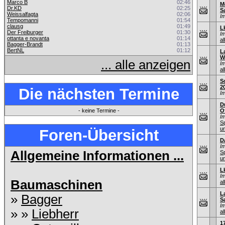
Marco B
02:46
M
Dr.KD
02:25
S
Weissalfagta
02:06
I
Tempomanni
01:54
clausg
01:49
L
Der Freiburger
01:30
I
ottanta e novanta
01:14
al
Bagger-Brandt
01:13
BertNL
01:12
L
W
... alle anzeigen
I
al
S
2
Die nächsten Termine
I
D
- keine Termine -
O
I
S
u
Foren-Übersicht
D
I
Allgemeine Informationen ...
S
u
L
I
Baumaschinen
al
L
»
Bagger
S
I
» »
Liebherr
al
1