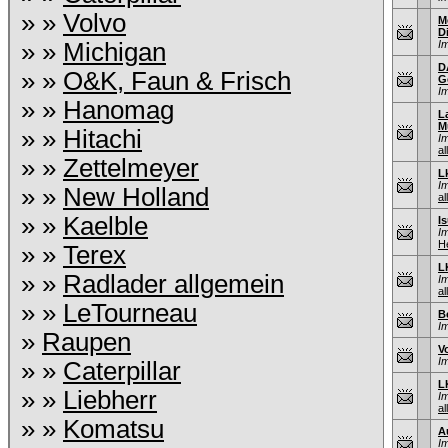
» »
Volvo
M
D
» »
Michigan
I
D
» »
O&K, Faun & Frisch
G
I
» »
Hanomag
L
M
» »
Hitachi
I
al
» »
Zettelmeyer
L
I
» »
New Holland
al
» »
Kaelble
I
I
He
» »
Terex
L
» »
Radlader allgemein
I
al
» »
LeTourneau
B
I
»
Raupen
V
I
» »
Caterpillar
L
» »
Liebherr
I
al
» »
Komatsu
A
I