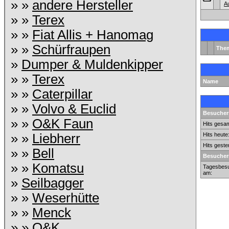
» »
andere Hersteller
A
» »
Terex
» »
Fiat Allis + Hanomag
» »
Schürfraupen
The
»
Dumper & Muldenkipper
» »
Terex
Name
» »
Caterpillar
» »
Volvo & Euclid
Besuchers
» »
O&K Faun
Hits gesam
» »
Liebherr
Hits heute
Hits geste
» »
Bell
Besucher
» »
Komatsu
Tagesbesu
am:
»
Seilbagger
» »
Weserhütte
» »
Menck
» »
O&K