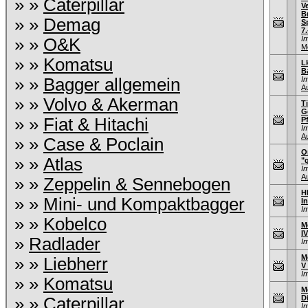
» »
Caterpillar
V
B
» »
Demag
S
7.
I
» »
O&K
M
» »
Komatsu
L
B
» »
Bagger allgemein
I
A
» »
Volvo & Akerman
T
G
» »
Fiat & Hitachi
P
I
A
» »
Case & Poclain
O
» »
Atlas
"
I
A
» »
Zeppelin & Sennebogen
H
» »
Mini- und Kompaktbagger
I
I
» »
Kobelco
M
I
»
Radlader
I
M
» »
Liebherr
V
I
» »
Komatsu
M
D
» »
Caterpillar
I