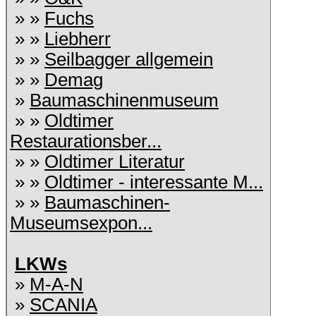
» »
Fuchs
» »
Liebherr
» »
Seilbagger allgemein
» »
Demag
»
Baumaschinenmuseum
» »
Oldtimer
Restaurationsber...
» »
Oldtimer Literatur
» »
Oldtimer - interessante M...
» »
Baumaschinen-
Museumsexpon...
LKWs
»
M-A-N
»
SCANIA