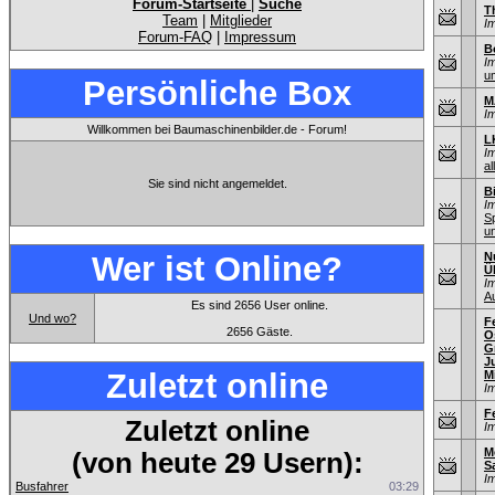
Forum-Startseite
|
Suche
T
Team
|
Mitglieder
I
Forum-FAQ
|
Impressum
B
I
u
Persönliche Box
M
I
Willkommen bei Baumaschinenbilder.de - Forum!
L
I
al
Sie sind nicht angemeldet.
B
I
S
u
Wer ist Online?
N
Ü
I
A
Es sind 2656 User online.
Und wo?
F
2656 Gäste.
O
G
J
Zuletzt online
M
I
F
Zuletzt online
I
M
(von heute 29 Usern):
S
I
Busfahrer
03:29