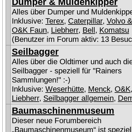
Dumper & Muldenkipper
Alles über Dumper und Muldenkipp
Inklusive:
Terex
,
Caterpillar
,
Volvo &
O&K Faun
,
Liebherr
,
Bell
,
Komatsu
(Benutzer im Forum aktiv: 13 Besuc
Seilbagger
Alles über die Oldtimer und auch di
Seilbagger - speziell für "Rainers
Sammlungen!" :-)
Inklusive:
Weserhütte
,
Menck
,
O&K
Liebherr
,
Seilbagger allgemein
,
De
Baumaschinenmuseum
Dieser neue Forumbereich
„Baumaschinenmuseum“ ist speziell