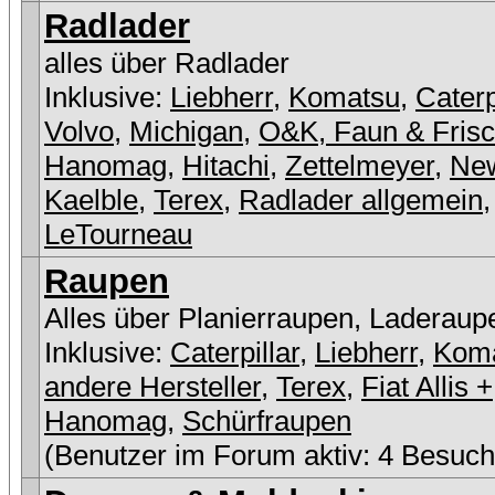
Radlader
alles über Radlader
Inklusive:
Liebherr
,
Komatsu
,
Caterp
Volvo
,
Michigan
,
O&K, Faun & Fris
Hanomag
,
Hitachi
,
Zettelmeyer
,
New
Kaelble
,
Terex
,
Radlader allgemein
,
LeTourneau
Raupen
Alles über Planierraupen, Laderaup
Inklusive:
Caterpillar
,
Liebherr
,
Kom
andere Hersteller
,
Terex
,
Fiat Allis +
Hanomag
,
Schürfraupen
(Benutzer im Forum aktiv: 4 Besuch