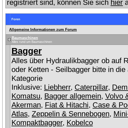
registriert sind, können Sie sich
hier
a
Foren
Allgemeine Informationen zum Forum
Baumaschinen
Alles rund um Baumaschinen
Bagger
Alles über Hydraulikbagger ob auf 
oder Ketten - Seilbagger bitte in die
Kategorie
Inklusive:
Liebherr
,
Caterpillar
,
Dem
Komatsu
,
Bagger allgemein
,
Volvo 
Akerman
,
Fiat & Hitachi
,
Case & Po
Atlas
,
Zeppelin & Sennebogen
,
Mini
Kompaktbagger
,
Kobelco