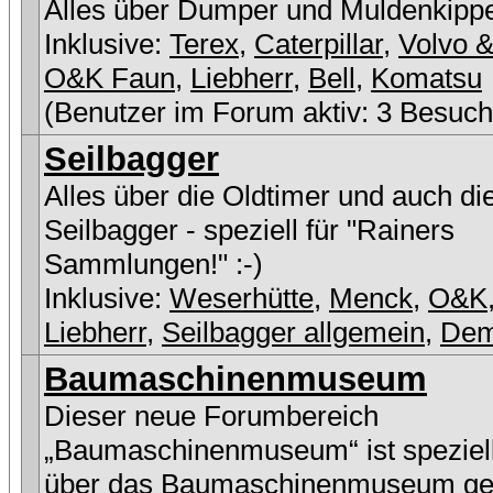
Alles über Dumper und Muldenkipp
Inklusive:
Terex
,
Caterpillar
,
Volvo &
O&K Faun
,
Liebherr
,
Bell
,
Komatsu
(Benutzer im Forum aktiv: 3 Besuch
Seilbagger
Alles über die Oldtimer und auch di
Seilbagger - speziell für "Rainers
Sammlungen!" :-)
Inklusive:
Weserhütte
,
Menck
,
O&K
Liebherr
,
Seilbagger allgemein
,
De
Baumaschinenmuseum
Dieser neue Forumbereich
„Baumaschinenmuseum“ ist speziell
über das Baumaschinenmuseum ge