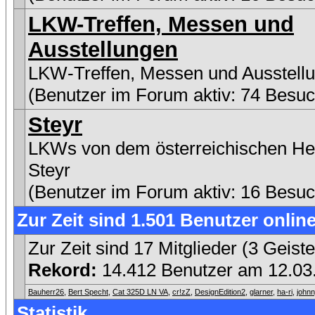
LKW-Treffen, Messen und
Ausstellungen
LKW-Treffen, Messen und Ausstell
(Benutzer im Forum aktiv: 74 Besuc
Steyr
LKWs von dem österreichischen Her
Steyr
(Benutzer im Forum aktiv: 16 Besuc
Zur Zeit sind 1.501 Benutzer online
Zur Zeit sind 17 Mitglieder (3 Geis
Rekord:
14.412 Benutzer am 12.0
Bauherr26
,
Bert Specht
,
Cat 325D LN VA
,
cr!zZ
,
DesignEdition2
,
glarner
,
ha-ri
,
john
Statistik