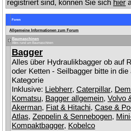
registriert sind, können Sie sich
hier
a
Foren
Allgemeine Informationen zum Forum
Baumaschinen
Alles rund um Baumaschinen
Bagger
Alles über Hydraulikbagger ob auf 
oder Ketten - Seilbagger bitte in die
Kategorie
Inklusive:
Liebherr
,
Caterpillar
,
Dem
Komatsu
,
Bagger allgemein
,
Volvo 
Akerman
,
Fiat & Hitachi
,
Case & Po
Atlas
,
Zeppelin & Sennebogen
,
Mini
Kompaktbagger
,
Kobelco