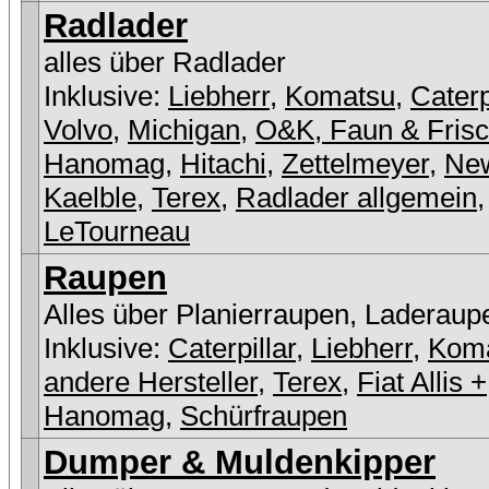
Radlader
alles über Radlader
Inklusive:
Liebherr
,
Komatsu
,
Caterp
Volvo
,
Michigan
,
O&K, Faun & Fris
Hanomag
,
Hitachi
,
Zettelmeyer
,
New
Kaelble
,
Terex
,
Radlader allgemein
,
LeTourneau
Raupen
Alles über Planierraupen, Laderaup
Inklusive:
Caterpillar
,
Liebherr
,
Kom
andere Hersteller
,
Terex
,
Fiat Allis +
Hanomag
,
Schürfraupen
Dumper & Muldenkipper