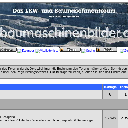
fe des Forums
durch. Dort wird Ihnen die Bedienung des Forums näher erklärt. Sie müssen 
ch über den Registrierungsprozess. Um Beiträge zu lesen, suchen Sie sich das Forum aus, das
Beiträge
Them
6
1
e Kategorie
45.898
2.3
kerman
,
Fiat & Hitachi
,
Case & Poclain
,
Atlas
,
Zeppelin & Sennebogen
,