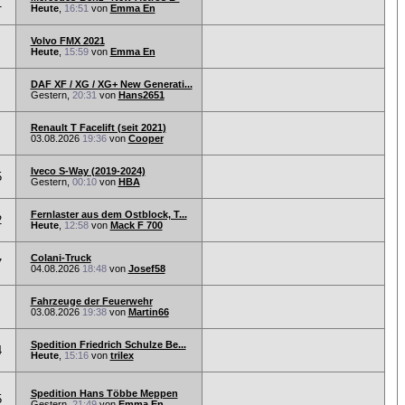
1
Heute
,
16:51
von
Emma En
Volvo FMX 2021
Heute
,
15:59
von
Emma En
DAF XF / XG / XG+ New Generati...
Gestern,
20:31
von
Hans2651
Renault T Facelift (seit 2021)
03.08.2026
19:36
von
Cooper
Iveco S-Way (2019-2024)
5
Gestern,
00:10
von
HBA
Fernlaster aus dem Ostblock, T...
2
Heute
,
12:58
von
Mack F 700
Colani-Truck
7
04.08.2026
18:48
von
Josef58
Fahrzeuge der Feuerwehr
03.08.2026
19:38
von
Martin66
Spedition Friedrich Schulze Be...
4
Heute
,
15:16
von
trilex
Spedition Hans Többe Meppen
5
Gestern,
21:49
von
Emma En