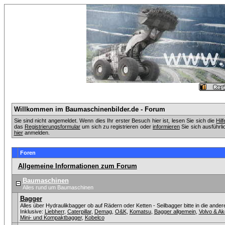
Willkommen im Baumaschinenbilder.de - Forum
Sie sind nicht angemeldet. Wenn dies Ihr erster Besuch hier ist, lesen Sie sich die
Hil
das
Registrierungsformular
um sich zu registrieren oder
informieren
Sie sich ausführli
hier
anmelden.
Foren
Allgemeine Informationen zum Forum
Baumaschinen
Alles rund um Baumaschinen
Bagger
Alles über Hydraulikbagger ob auf Rädern oder Ketten - Seilbagger bitte in die ander
Inklusive:
Liebherr
,
Caterpillar
,
Demag
,
O&K
,
Komatsu
,
Bagger allgemein
,
Volvo & A
Mini- und Kompaktbagger
,
Kobelco