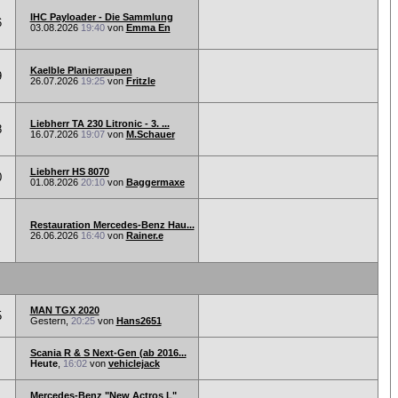
IHC Payloader - Die Sammlung
6
03.08.2026
19:40
von
Emma En
Kaelble Planierraupen
9
26.07.2026
19:25
von
Fritzle
Liebherr TA 230 Litronic - 3. ...
8
16.07.2026
19:07
von
M.Schauer
Liebherr HS 8070
0
01.08.2026
20:10
von
Baggermaxe
Restauration Mercedes-Benz Hau...
26.06.2026
16:40
von
Rainer.e
MAN TGX 2020
5
Gestern,
20:25
von
Hans2651
Scania R & S Next-Gen (ab 2016...
Heute
,
16:02
von
vehiclejack
Mercedes-Benz "New Actros L"