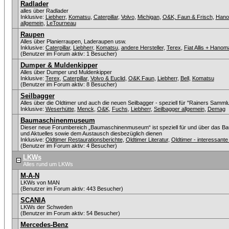
Radlader
alles über Radlader
Inklusive:
Liebherr
,
Komatsu
,
Caterpillar
,
Volvo
,
Michigan
,
O&K, Faun & Frisch
,
Han
allgemein
,
LeTourneau
Raupen
Alles über Planierraupen, Laderaupen usw.
Inklusive:
Caterpillar
,
Liebherr
,
Komatsu
,
andere Hersteller
,
Terex
,
Fiat Allis + Hanom
(Benutzer im Forum aktiv: 1 Besucher)
Dumper & Muldenkipper
Alles über Dumper und Muldenkipper
Inklusive:
Terex
,
Caterpillar
,
Volvo & Euclid
,
O&K Faun
,
Liebherr
,
Bell
,
Komatsu
(Benutzer im Forum aktiv: 8 Besucher)
Seilbagger
Alles über die Oldtimer und auch die neuen Seilbagger - speziell für "Rainers Sammlu
Inklusive:
Weserhütte
,
Menck
,
O&K
,
Fuchs
,
Liebherr
,
Seilbagger allgemein
,
Demag
Baumaschinenmuseum
Dieser neue Forumbereich „Baumaschinenmuseum“ ist speziell für und über das Ba
und Aktuelles sowie dem Austausch diesbezüglich dienen
Inklusive:
Oldtimer Restaurationsberichte
,
Oldtimer Literatur
,
Oldtimer - interessan
(Benutzer im Forum aktiv: 4 Besucher)
LKWs
Alles rund um LKWs
M-A-N
LKWs von MAN
(Benutzer im Forum aktiv: 443 Besucher)
SCANIA
LKWs der Schweden
(Benutzer im Forum aktiv: 54 Besucher)
Mercedes-Benz