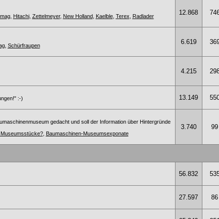
12.868
74
omag
,
Hitachi
,
Zettelmeyer
,
New Holland
,
Kaelble
,
Terex
,
Radlader
6.619
36
ag
,
Schürfraupen
4.215
29
13.149
55
ngen!" :-)
umaschinenmuseum gedacht und soll der Information über Hintergründe
3.740
99
te Museumsstücke?
,
Baumaschinen-Museumsexponate
56.832
53
27.597
86