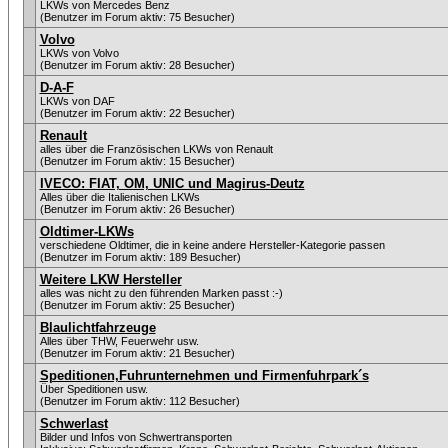
LKWs von Mercedes Benz
(Benutzer im Forum aktiv: 75 Besucher)
Volvo
LKWs von Volvo
(Benutzer im Forum aktiv: 28 Besucher)
D-A-F
LKWs von DAF
(Benutzer im Forum aktiv: 22 Besucher)
Renault
alles über die Französischen LKWs von Renault
(Benutzer im Forum aktiv: 15 Besucher)
IVECO: FIAT, OM, UNIC und Magirus-Deutz
Alles über die Italienischen LKWs
(Benutzer im Forum aktiv: 26 Besucher)
Oldtimer-LKWs
verschiedene Oldtimer, die in keine andere Hersteller-Kategorie passen
(Benutzer im Forum aktiv: 189 Besucher)
Weitere LKW Hersteller
alles was nicht zu den führenden Marken passt :-)
(Benutzer im Forum aktiv: 25 Besucher)
Blaulichtfahrzeuge
Alles über THW, Feuerwehr usw.
(Benutzer im Forum aktiv: 21 Besucher)
Speditionen,Fuhrunternehmen und Firmenfuhrpark´s
Über Speditionen usw.
(Benutzer im Forum aktiv: 112 Besucher)
Schwerlast
Bilder und Infos von Schwertransporten