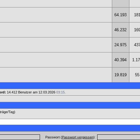
64.193
18
46.232
16
24.975
43
40.394
1.1
19.819
55
ord:
14.412 Benutzer am 12.03.2026
03:15
.
iträge/Tag)
Passwort (
Passwort vergessen
):