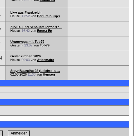
Lkw aus Frankreich
1
Heute
,
17:52
von
Der Freiburger
Zirkus- und Schaustellerfahrze...
9
Heute
,
16:42
von
Emma En
Unterwegs mit Tob79
7
Gestern,
23:07
von
Tob79
Geilenkirchen 2026
74
Heute
,
09:03
von
Atlasmalte
Steyr Baureihe 92 (Leichte -u....
02.08.2026
11:38
von
Hensen