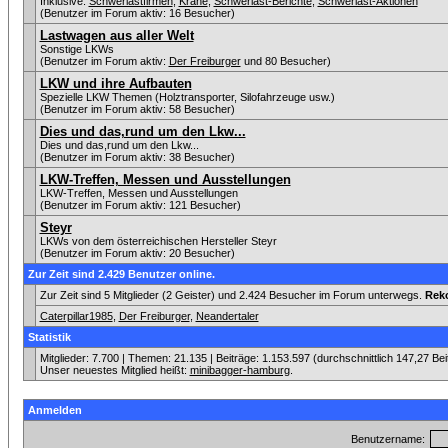
Inklusive:
Schwerlastfirmen
,
Krane
,
Schwerlast-Berichte
,
Schwerlast-Aktionen
(Benutzer im Forum aktiv: 16 Besucher)
Lastwagen aus aller Welt
Sonstige LKWs
(Benutzer im Forum aktiv:
Der Freiburger
und 80 Besucher)
LKW und ihre Aufbauten
Spezielle LKW Themen (Holztransporter, Silofahrzeuge usw.)
(Benutzer im Forum aktiv: 58 Besucher)
Dies und das,rund um den Lkw...
Dies und das,rund um den Lkw...
(Benutzer im Forum aktiv: 38 Besucher)
LKW-Treffen, Messen und Ausstellungen
LKW-Treffen, Messen und Ausstellungen
(Benutzer im Forum aktiv: 121 Besucher)
Steyr
LKWs von dem österreichischen Hersteller Steyr
(Benutzer im Forum aktiv: 20 Besucher)
Zur Zeit sind 2.429 Benutzer online.
Zur Zeit sind 5 Mitglieder (2 Geister) und 2.424 Besucher im Forum unterwegs.
Rek
Caterpillar1985
,
Der Freiburger
,
Neandertaler
Statistik
Mitglieder: 7.700 | Themen: 21.135 | Beiträge: 1.153.597 (durchschnittlich 147,27 Be
Unser neuestes Mitglied heißt:
minibagger-hamburg
.
Anmelden
Benutzername: