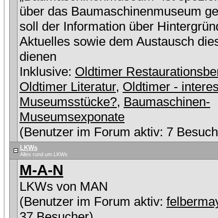
über das Baumaschinenmuseum ge
soll der Information über Hintergrü
Aktuelles sowie dem Austausch die
dienen
Inklusive:
Oldtimer Restaurationsbe
Oldtimer Literatur
,
Oldtimer - intere
Museumsstücke?
,
Baumaschinen-
Museumsexponate
(Benutzer im Forum aktiv: 7 Besuch
LKWs
Alles rund um LKWs
M-A-N
LKWs von MAN
(Benutzer im Forum aktiv:
felberma
37 Besucher)