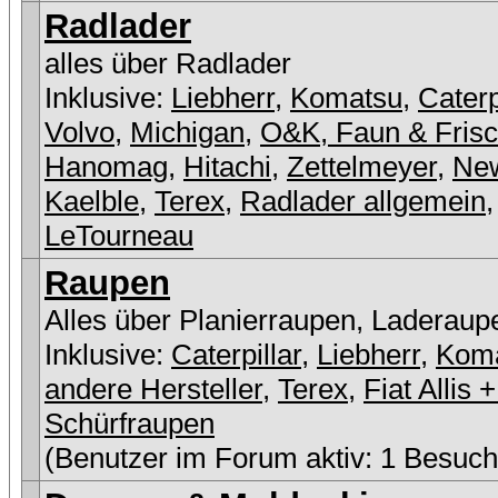
Radlader
alles über Radlader
Inklusive:
Liebherr
,
Komatsu
,
Caterp
Volvo
,
Michigan
,
O&K, Faun & Fris
Hanomag
,
Hitachi
,
Zettelmeyer
,
New
Kaelble
,
Terex
,
Radlader allgemein
,
LeTourneau
Raupen
Alles über Planierraupen, Laderaup
Inklusive:
Caterpillar
,
Liebherr
,
Kom
andere Hersteller
,
Terex
,
Fiat Allis
Schürfraupen
(Benutzer im Forum aktiv: 1 Besuch