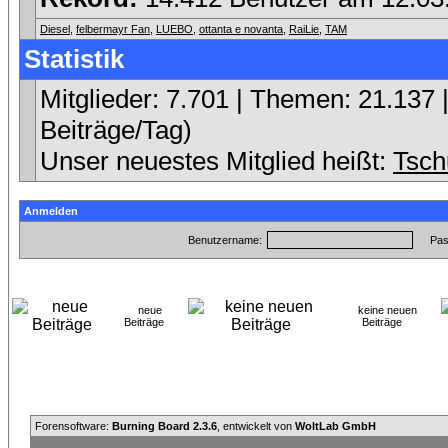
Diesel
,
felbermayr Fan
,
LUEBO
,
ottanta e novanta
,
RaiLie
,
TAM
Statistik
Mitglieder: 7.701 | Themen: 21.137 |
Beiträge/Tag)
Unser neuestes Mitglied heißt:
Tsch
Anmelden
Benutzername:
Pas
neue
keine neuen
Beiträge
Beiträge
Forensoftware:
Burning Board 2.3.6
, entwickelt von
WoltLab GmbH