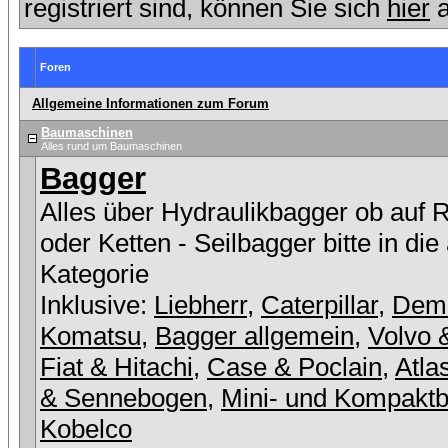
registriert sind, können Sie sich
hier
a
Foren
Allgemeine Informationen zum Forum
Baumaschinen
Alles rund um Baumaschinen
Bagger
Alles über Hydraulikbagger ob auf 
oder Ketten - Seilbagger bitte in die
Kategorie
Inklusive:
Liebherr
,
Caterpillar
,
Dem
Komatsu
,
Bagger allgemein
,
Volvo 
Fiat & Hitachi
,
Case & Poclain
,
Atla
& Sennebogen
,
Mini- und Kompakt
Kobelco