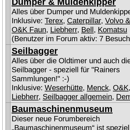
Dumper & Muldenkipper
Alles über Dumper und Muldenkipp
Inklusive:
Terex
,
Caterpillar
,
Volvo &
O&K Faun
,
Liebherr
,
Bell
,
Komatsu
(Benutzer im Forum aktiv: 7 Besuch
Seilbagger
Alles über die Oldtimer und auch di
Seilbagger - speziell für "Rainers
Sammlungen!" :-)
Inklusive:
Weserhütte
,
Menck
,
O&K
Liebherr
,
Seilbagger allgemein
,
De
Baumaschinenmuseum
Dieser neue Forumbereich
„Baumaschinenmuseum“ ist speziell