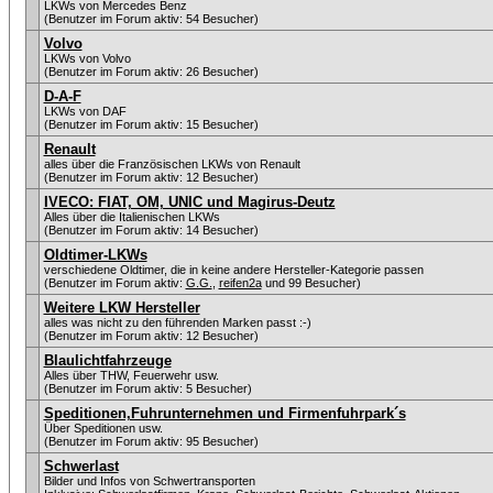
LKWs von Mercedes Benz
(Benutzer im Forum aktiv: 54 Besucher)
Volvo
LKWs von Volvo
(Benutzer im Forum aktiv: 26 Besucher)
D-A-F
LKWs von DAF
(Benutzer im Forum aktiv: 15 Besucher)
Renault
alles über die Französischen LKWs von Renault
(Benutzer im Forum aktiv: 12 Besucher)
IVECO: FIAT, OM, UNIC und Magirus-Deutz
Alles über die Italienischen LKWs
(Benutzer im Forum aktiv: 14 Besucher)
Oldtimer-LKWs
verschiedene Oldtimer, die in keine andere Hersteller-Kategorie passen
(Benutzer im Forum aktiv:
G.G.
,
reifen2a
und 99 Besucher)
Weitere LKW Hersteller
alles was nicht zu den führenden Marken passt :-)
(Benutzer im Forum aktiv: 12 Besucher)
Blaulichtfahrzeuge
Alles über THW, Feuerwehr usw.
(Benutzer im Forum aktiv: 5 Besucher)
Speditionen,Fuhrunternehmen und Firmenfuhrpark´s
Über Speditionen usw.
(Benutzer im Forum aktiv: 95 Besucher)
Schwerlast
Bilder und Infos von Schwertransporten