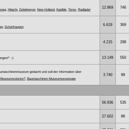
12.869
746
omag
,
Hitachi
,
Zettelmeyer
,
New Holland
,
Kaelble
,
Terex
,
Radlader
6.619
369
ag
,
Schürfraupen
4.215
298
13.149
550
ngen!" :-)
umaschinenmuseum gedacht und soll der Information über
3.740
99
te Museumsstücke?
,
Baumaschinen-Museumsexponate
56.836
535
27.602
88