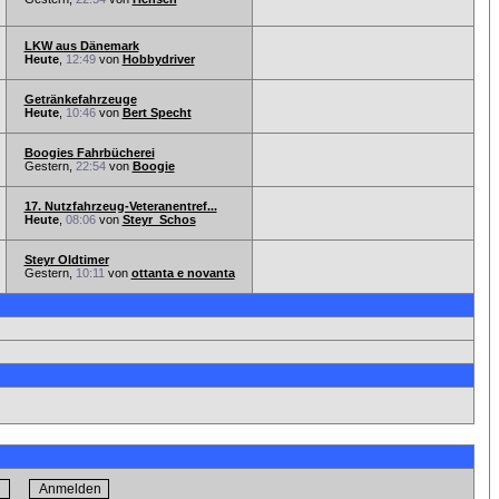
LKW aus Dänemark
Heute
,
12:49
von
Hobbydriver
Getränkefahrzeuge
Heute
,
10:46
von
Bert Specht
Boogies Fahrbücherei
Gestern,
22:54
von
Boogie
17. Nutzfahrzeug-Veteranentref...
Heute
,
08:06
von
Steyr_Schos
Steyr Oldtimer
Gestern,
10:11
von
ottanta e novanta