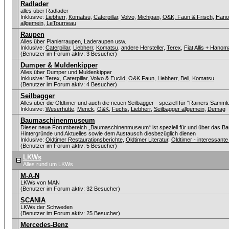
Radlader
alles über Radlader
Inklusive:
Liebherr
,
Komatsu
,
Caterpillar
,
Volvo
,
Michigan
,
O&K, Faun & Frisch
,
Han
allgemein
,
LeTourneau
Raupen
Alles über Planierraupen, Laderaupen usw.
Inklusive:
Caterpillar
,
Liebherr
,
Komatsu
,
andere Hersteller
,
Terex
,
Fiat Allis + Hanom
(Benutzer im Forum aktiv: 3 Besucher)
Dumper & Muldenkipper
Alles über Dumper und Muldenkipper
Inklusive:
Terex
,
Caterpillar
,
Volvo & Euclid
,
O&K Faun
,
Liebherr
,
Bell
,
Komatsu
(Benutzer im Forum aktiv: 4 Besucher)
Seilbagger
Alles über die Oldtimer und auch die neuen Seilbagger - speziell für "Rainers Sammlu
Inklusive:
Weserhütte
,
Menck
,
O&K
,
Fuchs
,
Liebherr
,
Seilbagger allgemein
,
Demag
Baumaschinenmuseum
Dieser neue Forumbereich „Baumaschinenmuseum“ ist speziell für und über das Ba
Hintergründe und Aktuelles sowie dem Austausch diesbezüglich dienen
Inklusive:
Oldtimer Restaurationsberichte
,
Oldtimer Literatur
,
Oldtimer - interessan
(Benutzer im Forum aktiv: 5 Besucher)
LKWs
Alles rund um LKWs
M-A-N
LKWs von MAN
(Benutzer im Forum aktiv: 32 Besucher)
SCANIA
LKWs der Schweden
(Benutzer im Forum aktiv: 25 Besucher)
Mercedes-Benz