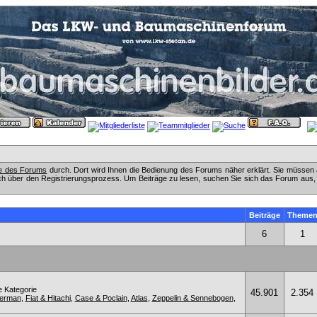
fe des Forums
durch. Dort wird Ihnen die Bedienung des Forums näher erklärt. Sie müssen 
ch über den Registrierungsprozess. Um Beiträge zu lesen, suchen Sie sich das Forum aus, das
Beiträge
Theme
6
1
e Kategorie
45.901
2.354
kerman
,
Fiat & Hitachi
,
Case & Poclain
,
Atlas
,
Zeppelin & Sennebogen
,