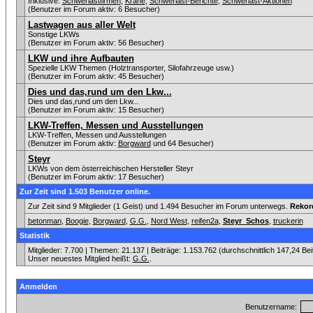
Inklusive:
Schwerlastfirmen
,
Krane
,
Schwerlast-Berichte
,
Schwerlast-Aktionen
(Benutzer im Forum aktiv: 6 Besucher)
Lastwagen aus aller Welt
Sonstige LKWs
(Benutzer im Forum aktiv: 56 Besucher)
LKW und ihre Aufbauten
Spezielle LKW Themen (Holztransporter, Silofahrzeuge usw.)
(Benutzer im Forum aktiv: 45 Besucher)
Dies und das,rund um den Lkw...
Dies und das,rund um den Lkw...
(Benutzer im Forum aktiv: 15 Besucher)
LKW-Treffen, Messen und Ausstellungen
LKW-Treffen, Messen und Ausstellungen
(Benutzer im Forum aktiv:
Borgward
und 64 Besucher)
Steyr
LKWs von dem österreichischen Hersteller Steyr
(Benutzer im Forum aktiv: 17 Besucher)
Zur Zeit sind 1.503 Benutzer online.
Zur Zeit sind 9 Mitglieder (1 Geist) und 1.494 Besucher im Forum unterwegs.
Rekor
betonman
,
Boogie
,
Borgward
,
G.G.
,
Nord West
,
reifen2a
,
Steyr_Schos
,
truckerin
Statistik
Mitglieder: 7.700 | Themen: 21.137 | Beiträge: 1.153.762 (durchschnittlich 147,24 Be
Unser neuestes Mitglied heißt:
G.G.
.
Anmelden
Benutzername: