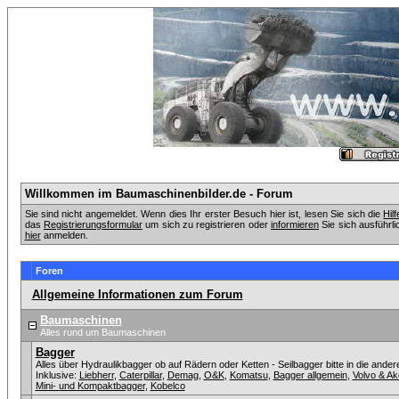
Willkommen im Baumaschinenbilder.de - Forum
Sie sind nicht angemeldet. Wenn dies Ihr erster Besuch hier ist, lesen Sie sich die
Hil
das
Registrierungsformular
um sich zu registrieren oder
informieren
Sie sich ausführli
hier
anmelden.
Foren
Allgemeine Informationen zum Forum
Baumaschinen
Alles rund um Baumaschinen
Bagger
Alles über Hydraulikbagger ob auf Rädern oder Ketten - Seilbagger bitte in die ander
Inklusive:
Liebherr
,
Caterpillar
,
Demag
,
O&K
,
Komatsu
,
Bagger allgemein
,
Volvo & A
Mini- und Kompaktbagger
,
Kobelco