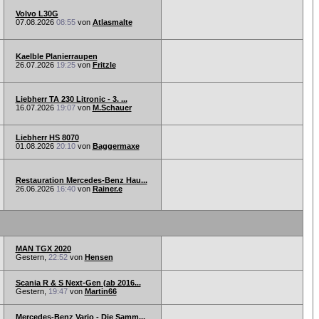
Volvo L30G
07.08.2026
08:55
von
Atlasmalte
Kaelble Planierraupen
26.07.2026
19:25
von
Fritzle
Liebherr TA 230 Litronic - 3. ...
16.07.2026
19:07
von
M.Schauer
Liebherr HS 8070
01.08.2026
20:10
von
Baggermaxe
Restauration Mercedes-Benz Hau...
26.06.2026
16:40
von
Rainer.e
MAN TGX 2020
Gestern,
22:52
von
Hensen
Scania R & S Next-Gen (ab 2016...
Gestern,
19:47
von
Martin66
Mercedes-Benz Vario - Die Samm...