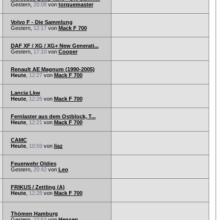
Gestern,
20:08
von
torquemaster
Volvo F - Die Sammlung
Gestern,
12:17
von
Mack F 700
DAF XF / XG / XG+ New Generati...
Gestern,
17:10
von
Cooper
Renault AE Magnum (1990-2005)
Heute
,
12:27
von
Mack F 700
Lancia Lkw
Heute
,
12:26
von
Mack F 700
Fernlaster aus dem Ostblock, T...
Heute
,
12:21
von
Mack F 700
CAMC
Heute
,
10:59
von
liaz
Feuerwehr Oldies
Gestern,
20:42
von
Leo
FRIKUS / Zettling (A)
Heute
,
12:28
von
Mack F 700
Thömen Hamburg
Gestern,
22:54
von
Hensen