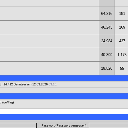
64.216
181
46.243
169
24.984
437
40.399
1.175
19.820
55
d:
14.412 Benutzer am 12.03.2026
03:15
.
iträge/Tag)
Passwort (
Passwort vergessen
):