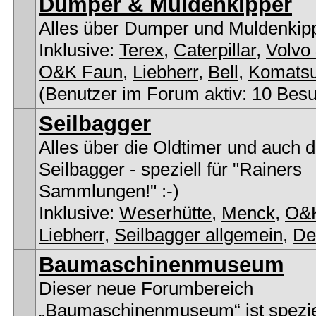
Dumper & Muldenkipper
Alles über Dumper und Muldenkip
Inklusive:
Terex
,
Caterpillar
,
Volvo 
O&K Faun
,
Liebherr
,
Bell
,
Komats
(Benutzer im Forum aktiv: 10 Bes
Seilbagger
Alles über die Oldtimer und auch 
Seilbagger - speziell für "Rainers
Sammlungen!" :-)
Inklusive:
Weserhütte
,
Menck
,
O&
Liebherr
,
Seilbagger allgemein
,
D
Baumaschinenmuseum
Dieser neue Forumbereich
„Baumaschinenmuseum“ ist speziel