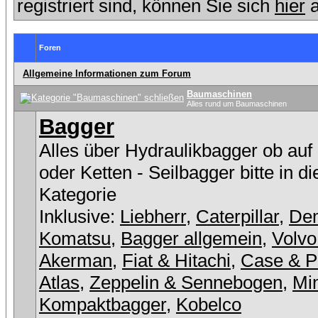
registriert sind, können Sie sich
hier
a
Foren
Allgemeine Informationen zum Forum
Baumaschinen
Alles rund um Baumaschinen
Bagger
Alles über Hydraulikbagger ob auf
oder Ketten - Seilbagger bitte in d
Kategorie
Inklusive:
Liebherr
,
Caterpillar
,
De
Komatsu
,
Bagger allgemein
,
Volvo
Akerman
,
Fiat & Hitachi
,
Case & P
Atlas
,
Zeppelin & Sennebogen
,
Min
Kompaktbagger
,
Kobelco