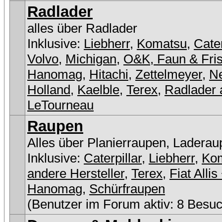
Radlader
alles über Radlader
Inklusive:
Liebherr
,
Komatsu
,
Cater
Volvo
,
Michigan
,
O&K, Faun & Fri
Hanomag
,
Hitachi
,
Zettelmeyer
,
N
Holland
,
Kaelble
,
Terex
,
Radlader 
LeTourneau
Raupen
Alles über Planierraupen, Laderau
Inklusive:
Caterpillar
,
Liebherr
,
Ko
andere Hersteller
,
Terex
,
Fiat Allis
Hanomag
,
Schürfraupen
(Benutzer im Forum aktiv: 8 Besuc