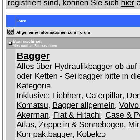
registriert sind, können Sie sich
hier
a
Foren
Allgemeine Informationen zum Forum
Baumaschinen
Alles rund um Baumaschinen
Bagger
Alles über Hydraulikbagger ob auf
oder Ketten - Seilbagger bitte in d
Kategorie
Inklusive:
Liebherr
,
Caterpillar
,
De
Komatsu
,
Bagger allgemein
,
Volvo
Akerman
,
Fiat & Hitachi
,
Case & P
Atlas
,
Zeppelin & Sennebogen
,
Min
Kompaktbagger
,
Kobelco