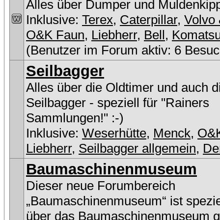
Alles über Dumper und Muldenkip
Inklusive:
Terex
,
Caterpillar
,
Volvo 
O&K Faun
,
Liebherr
,
Bell
,
Komats
(Benutzer im Forum aktiv: 6 Besuc
Seilbagger
Alles über die Oldtimer und auch 
Seilbagger - speziell für "Rainers
Sammlungen!" :-)
Inklusive:
Weserhütte
,
Menck
,
O&
Liebherr
,
Seilbagger allgemein
,
De
Baumaschinenmuseum
Dieser neue Forumbereich
„Baumaschinenmuseum“ ist speziel
über das Baumaschinenmuseum g