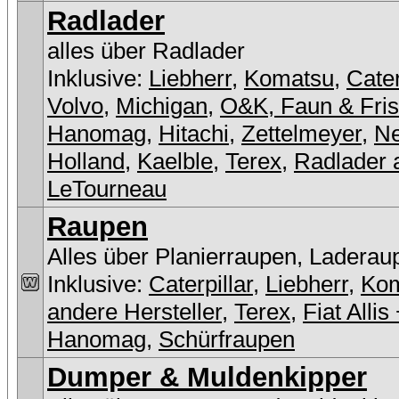
Radlader
alles über Radlader
Inklusive:
Liebherr
,
Komatsu
,
Cater
Volvo
,
Michigan
,
O&K, Faun & Fri
Hanomag
,
Hitachi
,
Zettelmeyer
,
N
Holland
,
Kaelble
,
Terex
,
Radlader 
LeTourneau
Raupen
Alles über Planierraupen, Laderau
Inklusive:
Caterpillar
,
Liebherr
,
Ko
andere Hersteller
,
Terex
,
Fiat Allis
Hanomag
,
Schürfraupen
Dumper & Muldenkipper