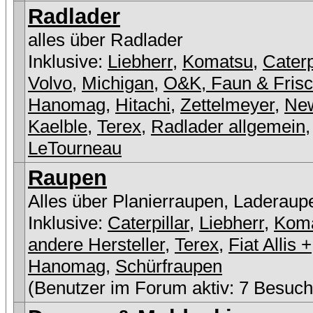
Radlader
alles über Radlader
Inklusive:
Liebherr
,
Komatsu
,
Caterp
Volvo
,
Michigan
,
O&K, Faun & Fris
Hanomag
,
Hitachi
,
Zettelmeyer
,
New
Kaelble
,
Terex
,
Radlader allgemein
,
LeTourneau
Raupen
Alles über Planierraupen, Laderaup
Inklusive:
Caterpillar
,
Liebherr
,
Kom
andere Hersteller
,
Terex
,
Fiat Allis +
Hanomag
,
Schürfraupen
(Benutzer im Forum aktiv: 7 Besuch