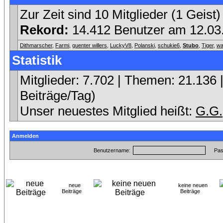
Zur Zeit sind 10 Mitglieder (1 Gei
Rekord:
14.412 Benutzer am 12.0
Dithmarscher
,
Farmi
,
guenter willers
,
LuckyV8
,
Polanski
,
schukie6
,
Stubo
,
Tiger
,
wa
Statistik
Mitglieder: 7.702 | Themen: 21.136 |
Beiträge/Tag)
Unser neuestes Mitglied heißt:
G.G.
Anmelden
Benutzername:
Pas
neue
keine neuen
Beiträge
Beiträge