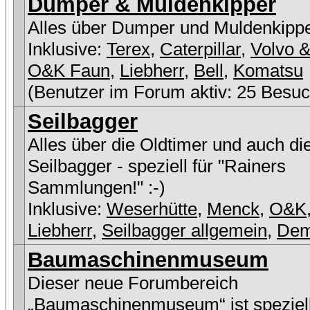
Dumper & Muldenkipper
Alles über Dumper und Muldenkipp
Inklusive:
Terex
,
Caterpillar
,
Volvo &
O&K Faun
,
Liebherr
,
Bell
,
Komatsu
(Benutzer im Forum aktiv: 25 Besuc
Seilbagger
Alles über die Oldtimer und auch di
Seilbagger - speziell für "Rainers
Sammlungen!" :-)
Inklusive:
Weserhütte
,
Menck
,
O&K
Liebherr
,
Seilbagger allgemein
,
De
Baumaschinenmuseum
Dieser neue Forumbereich
„Baumaschinenmuseum“ ist speziell