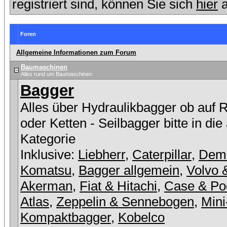
registriert sind, können Sie sich
hier
a
Foren
Allgemeine Informationen zum Forum
Baumaschinen
Alles rund um Baumaschinen
Bagger
Alles über Hydraulikbagger ob auf 
oder Ketten - Seilbagger bitte in die
Kategorie
Inklusive:
Liebherr
,
Caterpillar
,
Dem
Komatsu
,
Bagger allgemein
,
Volvo 
Akerman
,
Fiat & Hitachi
,
Case & Po
Atlas
,
Zeppelin & Sennebogen
,
Mini
Kompaktbagger
,
Kobelco