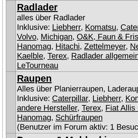
Radlader
alles über Radlader
Inklusive:
Liebherr
,
Komatsu
,
Cater
Volvo
,
Michigan
,
O&K, Faun & Fri
Hanomag
,
Hitachi
,
Zettelmeyer
,
N
Kaelble
,
Terex
,
Radlader allgemei
LeTourneau
Raupen
Alles über Planierraupen, Laderau
Inklusive:
Caterpillar
,
Liebherr
,
Ko
andere Hersteller
,
Terex
,
Fiat Allis
Hanomag
,
Schürfraupen
(Benutzer im Forum aktiv: 1 Besuc