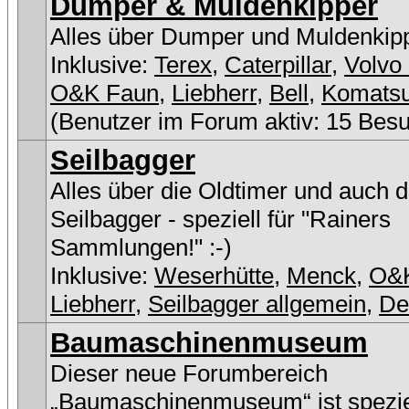
Dumper & Muldenkipper
Alles über Dumper und Muldenkip
Inklusive:
Terex
,
Caterpillar
,
Volvo 
O&K Faun
,
Liebherr
,
Bell
,
Komats
(Benutzer im Forum aktiv: 15 Bes
Seilbagger
Alles über die Oldtimer und auch 
Seilbagger - speziell für "Rainers
Sammlungen!" :-)
Inklusive:
Weserhütte
,
Menck
,
O&
Liebherr
,
Seilbagger allgemein
,
D
Baumaschinenmuseum
Dieser neue Forumbereich
„Baumaschinenmuseum“ ist speziel