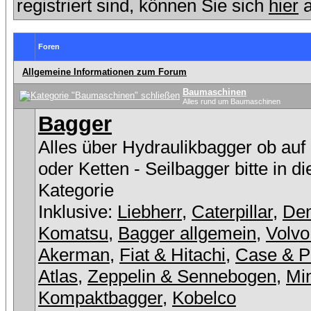
registriert sind, können Sie sich
hier
a
Foren
Allgemeine Informationen zum Forum
Baumaschinen
Alles rund um Baumaschinen
Bagger
Alles über Hydraulikbagger ob auf
oder Ketten - Seilbagger bitte in d
Kategorie
Inklusive:
Liebherr
,
Caterpillar
,
De
Komatsu
,
Bagger allgemein
,
Volvo
Akerman
,
Fiat & Hitachi
,
Case & P
Atlas
,
Zeppelin & Sennebogen
,
Min
Kompaktbagger
,
Kobelco