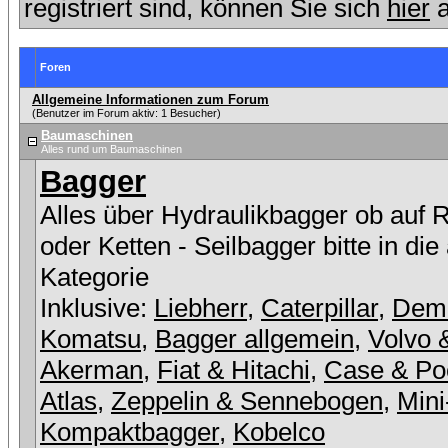
registriert sind, können Sie sich
hier
a
Foren
Allgemeine Informationen zum Forum
(Benutzer im Forum aktiv: 1 Besucher)
Baumaschinen
Alles rund um Baumaschinen
Bagger
Alles über Hydraulikbagger ob auf 
oder Ketten - Seilbagger bitte in die
Kategorie
Inklusive:
Liebherr
,
Caterpillar
,
Dem
Komatsu
,
Bagger allgemein
,
Volvo 
Akerman
,
Fiat & Hitachi
,
Case & Po
Atlas
,
Zeppelin & Sennebogen
,
Mini
Kompaktbagger
,
Kobelco