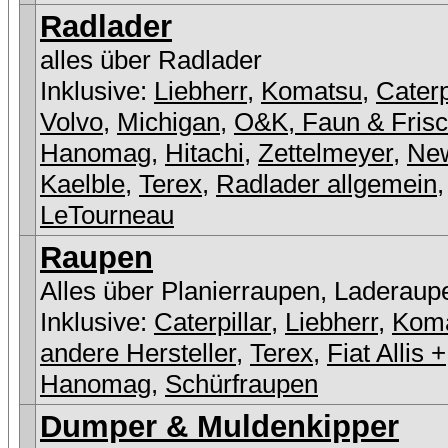
Radlader
alles über Radlader
Inklusive:
Liebherr
,
Komatsu
,
Caterp
Volvo
,
Michigan
,
O&K, Faun & Fris
Hanomag
,
Hitachi
,
Zettelmeyer
,
New
Kaelble
,
Terex
,
Radlader allgemein
,
LeTourneau
Raupen
Alles über Planierraupen, Laderaup
Inklusive:
Caterpillar
,
Liebherr
,
Kom
andere Hersteller
,
Terex
,
Fiat Allis +
Hanomag
,
Schürfraupen
Dumper & Muldenkipper