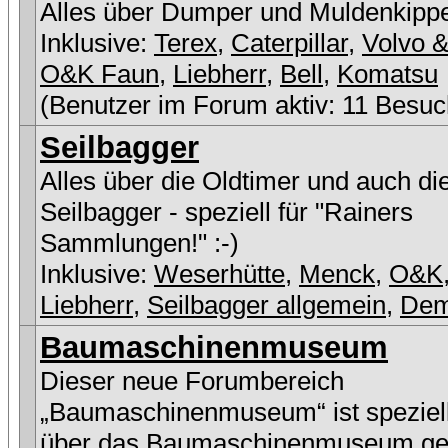
Alles über Dumper und Muldenkipp
Inklusive:
Terex
,
Caterpillar
,
Volvo &
O&K Faun
,
Liebherr
,
Bell
,
Komatsu
(Benutzer im Forum aktiv: 11 Besuc
Seilbagger
Alles über die Oldtimer und auch di
Seilbagger - speziell für "Rainers
Sammlungen!" :-)
Inklusive:
Weserhütte
,
Menck
,
O&K
Liebherr
,
Seilbagger allgemein
,
De
Baumaschinenmuseum
Dieser neue Forumbereich
„Baumaschinenmuseum“ ist speziell
über das Baumaschinenmuseum ge