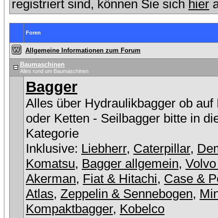
registriert sind, können Sie sich
hier
a
Foren
Allgemeine Informationen zum Forum
Baumaschinen
Alles rund um Baumaschinen
Bagger
Alles über Hydraulikbagger ob auf
oder Ketten - Seilbagger bitte in d
Kategorie
Inklusive:
Liebherr
,
Caterpillar
,
De
Komatsu
,
Bagger allgemein
,
Volvo
Akerman
,
Fiat & Hitachi
,
Case & P
Atlas
,
Zeppelin & Sennebogen
,
Min
Kompaktbagger
,
Kobelco