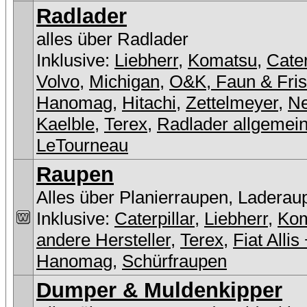
Radlader
alles über Radlader
Inklusive:
Liebherr
,
Komatsu
,
Cater
Volvo
,
Michigan
,
O&K, Faun & Fri
Hanomag
,
Hitachi
,
Zettelmeyer
,
Ne
Kaelble
,
Terex
,
Radlader allgemei
LeTourneau
Raupen
Alles über Planierraupen, Laderau
Inklusive:
Caterpillar
,
Liebherr
,
Ko
andere Hersteller
,
Terex
,
Fiat Allis
Hanomag
,
Schürfraupen
Dumper & Muldenkipper