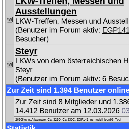
LKW-Treffen, Messen und
Ausstellungen
LKW-Treffen, Messen und Ausstel
(Benutzer im Forum aktiv:
EGP14
Besucher)
Steyr
LKWs von dem österreichischen He
Steyr
(Benutzer im Forum aktiv: 6 Besuc
Zur Zeit sind 1.394 Benutzer online
Zur Zeit sind 8 Mitglieder und 1.
14.412 Benutzer am 12.03.2026
03
2660Kevin
,
Atlasmalte
,
Cat 329D
,
Cat330C
,
EGP141
,
gsmodell
,
leon98
,
Tobi
Statistik