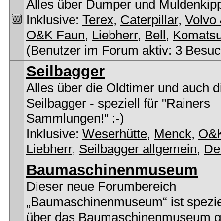
Alles über Dumper und Muldenkip
Inklusive:
Terex
,
Caterpillar
,
Volvo 
O&K Faun
,
Liebherr
,
Bell
,
Komats
(Benutzer im Forum aktiv: 3 Besuc
Seilbagger
Alles über die Oldtimer und auch 
Seilbagger - speziell für "Rainers
Sammlungen!" :-)
Inklusive:
Weserhütte
,
Menck
,
O&
Liebherr
,
Seilbagger allgemein
,
De
Baumaschinenmuseum
Dieser neue Forumbereich
„Baumaschinenmuseum“ ist speziel
über das Baumaschinenmuseum g