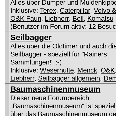
Alles über Dumper und Muldenkipp
Inklusive:
Terex
,
Caterpillar
,
Volvo &
O&K Faun
,
Liebherr
,
Bell
,
Komatsu
(Benutzer im Forum aktiv: 12 Besuc
Seilbagger
Alles über die Oldtimer und auch di
Seilbagger - speziell für "Rainers
Sammlungen!" :-)
Inklusive:
Weserhütte
,
Menck
,
O&K
Liebherr
,
Seilbagger allgemein
,
De
Baumaschinenmuseum
Dieser neue Forumbereich
„Baumaschinenmuseum“ ist speziell
über das Baumaschinenmuseum ge