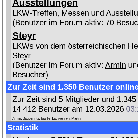
Ausstellungen
LKW-Treffen, Messen und Ausstell
(Benutzer im Forum aktiv: 70 Besuc
Steyr
LKWs von dem österreichischen Her
Steyr
(Benutzer im Forum aktiv:
Armin
un
Besucher)
Zur Zeit sind 1.350 Benutzer online
Zur Zeit sind 5 Mitglieder und 1.3
14.412 Benutzer am 12.03.2026
03:
Armin
,
Baggerfritz
,
bazille
,
Lathwehren
,
Martin
Statistik