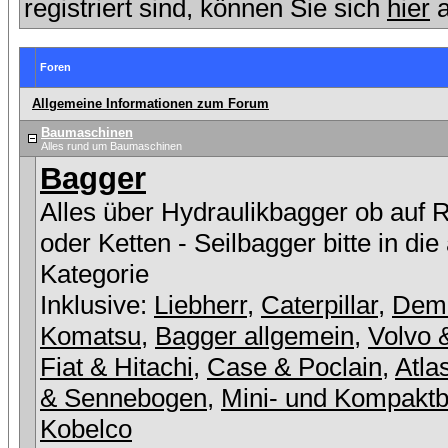
registriert sind, können Sie sich
hier
a
Foren
Allgemeine Informationen zum Forum
Baumaschinen
Alles rund um Baumaschinen
Bagger
Alles über Hydraulikbagger ob auf 
oder Ketten - Seilbagger bitte in die
Kategorie
Inklusive:
Liebherr
,
Caterpillar
,
Dem
Komatsu
,
Bagger allgemein
,
Volvo 
Fiat & Hitachi
,
Case & Poclain
,
Atla
& Sennebogen
,
Mini- und Kompakt
Kobelco