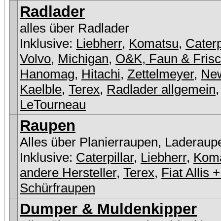
Radlader
alles über Radlader
Inklusive:
Liebherr
,
Komatsu
,
Caterp
Volvo
,
Michigan
,
O&K, Faun & Fris
Hanomag
,
Hitachi
,
Zettelmeyer
,
New
Kaelble
,
Terex
,
Radlader allgemein
,
LeTourneau
Raupen
Alles über Planierraupen, Laderaup
Inklusive:
Caterpillar
,
Liebherr
,
Kom
andere Hersteller
,
Terex
,
Fiat Allis
Schürfraupen
Dumper & Muldenkipper