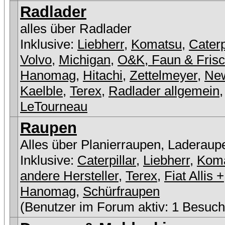
Radlader
alles über Radlader
Inklusive:
Liebherr
,
Komatsu
,
Caterp
Volvo
,
Michigan
,
O&K, Faun & Fris
Hanomag
,
Hitachi
,
Zettelmeyer
,
New
Kaelble
,
Terex
,
Radlader allgemein
,
LeTourneau
Raupen
Alles über Planierraupen, Laderaup
Inklusive:
Caterpillar
,
Liebherr
,
Kom
andere Hersteller
,
Terex
,
Fiat Allis +
Hanomag
,
Schürfraupen
(Benutzer im Forum aktiv: 1 Besuch