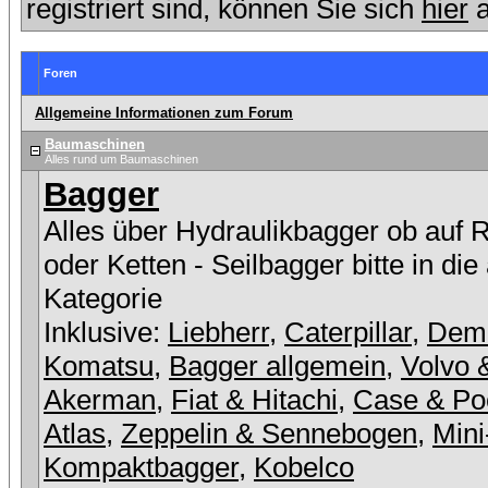
registriert sind, können Sie sich
hier
a
Foren
Allgemeine Informationen zum Forum
Baumaschinen
Alles rund um Baumaschinen
Bagger
Alles über Hydraulikbagger ob auf 
oder Ketten - Seilbagger bitte in die
Kategorie
Inklusive:
Liebherr
,
Caterpillar
,
Dem
Komatsu
,
Bagger allgemein
,
Volvo 
Akerman
,
Fiat & Hitachi
,
Case & Po
Atlas
,
Zeppelin & Sennebogen
,
Mini
Kompaktbagger
,
Kobelco