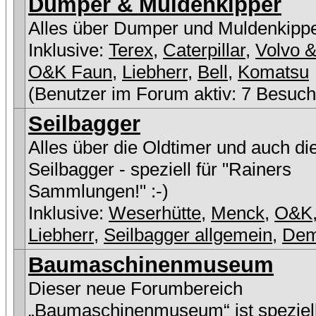
Dumper & Muldenkipper
Alles über Dumper und Muldenkipp
Inklusive:
Terex
,
Caterpillar
,
Volvo &
O&K Faun
,
Liebherr
,
Bell
,
Komatsu
(Benutzer im Forum aktiv: 7 Besuch
Seilbagger
Alles über die Oldtimer und auch di
Seilbagger - speziell für "Rainers
Sammlungen!" :-)
Inklusive:
Weserhütte
,
Menck
,
O&K
Liebherr
,
Seilbagger allgemein
,
De
Baumaschinenmuseum
Dieser neue Forumbereich
„Baumaschinenmuseum“ ist speziell