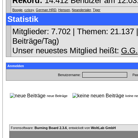
Rekord:
14.412 Benutzer am 12.0
Boogie
,
czissy
,
German HRD
,
Hensen
,
Neandertaler
,
Tiger
Statistik
Mitglieder: 7.702 | Themen: 21.137 |
Beiträge/Tag)
Unser neuestes Mitglied heißt:
G.G.
Anmelden
Benutzername:
Pas
neue Beiträge
keine n
Forensoftware:
Burning Board 2.3.6
, entwickelt von
WoltLab GmbH