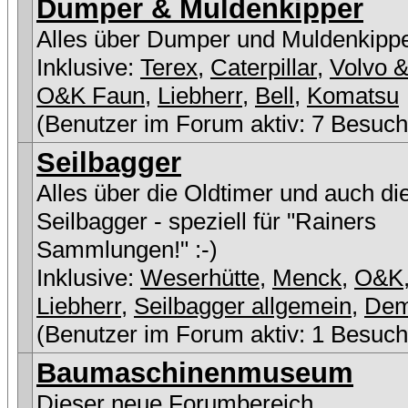
Dumper & Muldenkipper
Alles über Dumper und Muldenkipp
Inklusive:
Terex
,
Caterpillar
,
Volvo &
O&K Faun
,
Liebherr
,
Bell
,
Komatsu
(Benutzer im Forum aktiv: 7 Besuch
Seilbagger
Alles über die Oldtimer und auch di
Seilbagger - speziell für "Rainers
Sammlungen!" :-)
Inklusive:
Weserhütte
,
Menck
,
O&K
Liebherr
,
Seilbagger allgemein
,
De
(Benutzer im Forum aktiv: 1 Besuch
Baumaschinenmuseum
Dieser neue Forumbereich