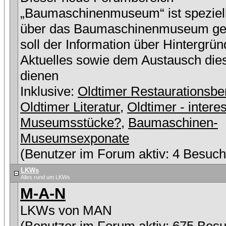
„Baumaschinenmuseum“ ist speziell
über das Baumaschinenmuseum ge
soll der Information über Hintergrü
Aktuelles sowie dem Austausch die
dienen
Inklusive:
Oldtimer Restaurationsbe
Oldtimer Literatur
,
Oldtimer - intere
Museumsstücke?
,
Baumaschinen-
Museumsexponate
(Benutzer im Forum aktiv: 4 Besuch
LKWs
Alles rund um LKWs
M-A-N
LKWs von MAN