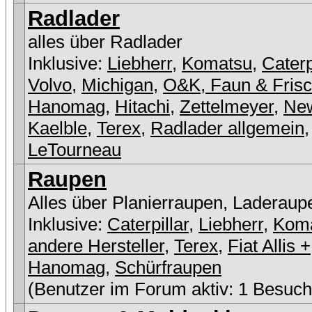
Radlader
alles über Radlader
Inklusive:
Liebherr
,
Komatsu
,
Caterp
Volvo
,
Michigan
,
O&K, Faun & Fris
Hanomag
,
Hitachi
,
Zettelmeyer
,
New
Kaelble
,
Terex
,
Radlader allgemein
,
LeTourneau
Raupen
Alles über Planierraupen, Laderaup
Inklusive:
Caterpillar
,
Liebherr
,
Kom
andere Hersteller
,
Terex
,
Fiat Allis +
Hanomag
,
Schürfraupen
(Benutzer im Forum aktiv: 1 Besuch