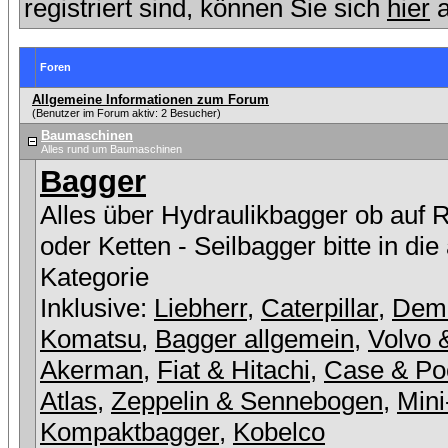
registriert sind, können Sie sich
hier
a
Foren
Allgemeine Informationen zum Forum
(Benutzer im Forum aktiv: 2 Besucher)
Baumaschinen
Alles rund um Baumaschinen
Bagger
Alles über Hydraulikbagger ob auf 
oder Ketten - Seilbagger bitte in die
Kategorie
Inklusive:
Liebherr
,
Caterpillar
,
Dem
Komatsu
,
Bagger allgemein
,
Volvo 
Akerman
,
Fiat & Hitachi
,
Case & Po
Atlas
,
Zeppelin & Sennebogen
,
Mini
Kompaktbagger
,
Kobelco