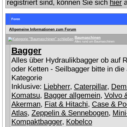
registriert sind, können Sie sich
hier
a
Foren
Allgemeine Informationen zum Forum
Baumaschinen
Alles rund um Baumaschinen
Bagger
Alles über Hydraulikbagger ob auf 
oder Ketten - Seilbagger bitte in die
Kategorie
Inklusive:
Liebherr
,
Caterpillar
,
Dem
Komatsu
,
Bagger allgemein
,
Volvo 
Akerman
,
Fiat & Hitachi
,
Case & Po
Atlas
,
Zeppelin & Sennebogen
,
Mini
Kompaktbagger
,
Kobelco