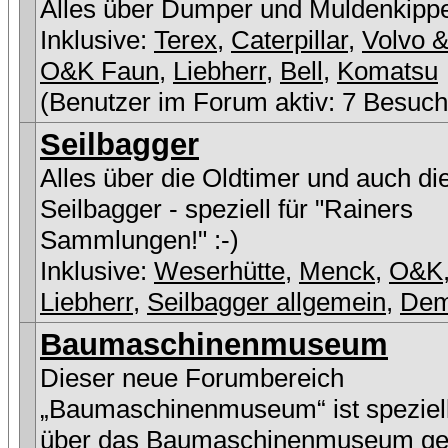
Alles über Dumper und Muldenkipp
Inklusive:
Terex
,
Caterpillar
,
Volvo &
O&K Faun
,
Liebherr
,
Bell
,
Komatsu
(Benutzer im Forum aktiv: 7 Besuch
Seilbagger
Alles über die Oldtimer und auch di
Seilbagger - speziell für "Rainers
Sammlungen!" :-)
Inklusive:
Weserhütte
,
Menck
,
O&K
Liebherr
,
Seilbagger allgemein
,
De
Baumaschinenmuseum
Dieser neue Forumbereich
„Baumaschinenmuseum“ ist speziell
über das Baumaschinenmuseum ge