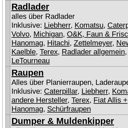
Radlader
alles über Radlader
Inklusive:
Liebherr
,
Komatsu
,
Caterp
Volvo
,
Michigan
,
O&K, Faun & Fris
Hanomag
,
Hitachi
,
Zettelmeyer
,
New
Kaelble
,
Terex
,
Radlader allgemein
,
LeTourneau
Raupen
Alles über Planierraupen, Laderaup
Inklusive:
Caterpillar
,
Liebherr
,
Kom
andere Hersteller
,
Terex
,
Fiat Allis +
Hanomag
,
Schürfraupen
Dumper & Muldenkipper