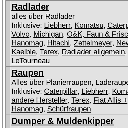
Radlader
alles über Radlader
Inklusive:
Liebherr
,
Komatsu
,
Caterp
Volvo
,
Michigan
,
O&K, Faun & Fris
Hanomag
,
Hitachi
,
Zettelmeyer
,
New
Kaelble
,
Terex
,
Radlader allgemein
,
LeTourneau
Raupen
Alles über Planierraupen, Laderaup
Inklusive:
Caterpillar
,
Liebherr
,
Kom
andere Hersteller
,
Terex
,
Fiat Allis +
Hanomag
,
Schürfraupen
Dumper & Muldenkipper