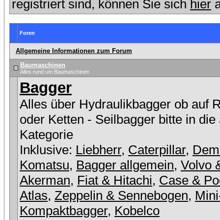
registriert sind, können Sie sich
hier
a
Foren
Allgemeine Informationen zum Forum
Baumaschinen
Alles rund um Baumaschinen
Bagger
Alles über Hydraulikbagger ob auf 
oder Ketten - Seilbagger bitte in die
Kategorie
Inklusive:
Liebherr
,
Caterpillar
,
Dem
Komatsu
,
Bagger allgemein
,
Volvo 
Akerman
,
Fiat & Hitachi
,
Case & Po
Atlas
,
Zeppelin & Sennebogen
,
Mini
Kompaktbagger
,
Kobelco