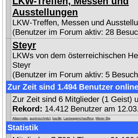
LKW-Treffen, Messen und
Ausstellungen
LKW-Treffen, Messen und Ausstell
(Benutzer im Forum aktiv: 28 Besuc
Steyr
LKWs von dem österreichischen Her
Steyr
(Benutzer im Forum aktiv: 5 Besuch
Zur Zeit sind 1.494 Benutzer online
Zur Zeit sind 6 Mitglieder (1 Geist
Rekord:
14.412 Benutzer am 12.0
Atlasmalte
,
austroschnitzl
,
bazille
,
Lastwagenchauffeur
,
Mister Big
Statistik