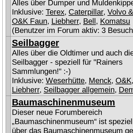
Alles über Dumper und Muldenkipp
Inklusive:
Terex
,
Caterpillar
,
Volvo &
O&K Faun
,
Liebherr
,
Bell
,
Komatsu
(Benutzer im Forum aktiv: 3 Besuch
Seilbagger
Alles über die Oldtimer und auch di
Seilbagger - speziell für "Rainers
Sammlungen!" :-)
Inklusive:
Weserhütte
,
Menck
,
O&K
Liebherr
,
Seilbagger allgemein
,
De
Baumaschinenmuseum
Dieser neue Forumbereich
„Baumaschinenmuseum“ ist speziell
über das Baumaschinenmuseum ge