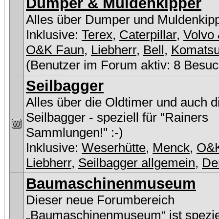
Dumper & Muldenkipper
Alles über Dumper und Muldenkip
Inklusive:
Terex
,
Caterpillar
,
Volvo 
O&K Faun
,
Liebherr
,
Bell
,
Komats
(Benutzer im Forum aktiv: 8 Besuc
Seilbagger
Alles über die Oldtimer und auch 
Seilbagger - speziell für "Rainers
Sammlungen!" :-)
Inklusive:
Weserhütte
,
Menck
,
O&
Liebherr
,
Seilbagger allgemein
,
De
Baumaschinenmuseum
Dieser neue Forumbereich
„Baumaschinenmuseum“ ist speziel