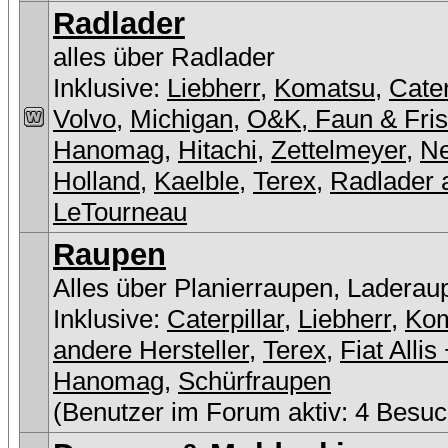
Radlader
alles über Radlader
Inklusive:
Liebherr
,
Komatsu
,
Cater
Volvo
,
Michigan
,
O&K, Faun & Fri
Hanomag
,
Hitachi
,
Zettelmeyer
,
N
Holland
,
Kaelble
,
Terex
,
Radlader 
LeTourneau
Raupen
Alles über Planierraupen, Laderau
Inklusive:
Caterpillar
,
Liebherr
,
Ko
andere Hersteller
,
Terex
,
Fiat Allis
Hanomag
,
Schürfraupen
(Benutzer im Forum aktiv: 4 Besuc