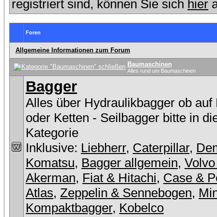
registriert sind, können Sie sich
hier
a
Foren
Allgemeine Informationen zum Forum
Baumaschinen
Alles rund um Baumaschinen
Bagger
Alles über Hydraulikbagger ob auf
oder Ketten - Seilbagger bitte in d
Kategorie
Inklusive:
Liebherr
,
Caterpillar
,
De
Komatsu
,
Bagger allgemein
,
Volvo
Akerman
,
Fiat & Hitachi
,
Case & P
Atlas
,
Zeppelin & Sennebogen
,
Min
Kompaktbagger
,
Kobelco