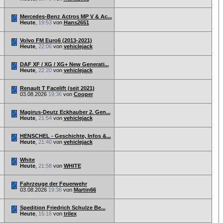
Mercedes-Benz Actros MP V & Ac...
Heute
,
19:53
von
Hans2651
Volvo FM Euro6 (2013-2021)
Heute
,
22:06
von
vehiclejack
DAF XF / XG / XG+ New Generati...
Heute
,
22:20
von
vehiclejack
Renault T Facelift (seit 2021)
03.08.2026
19:36
von
Cooper
Magirus-Deutz Eckhauber 2. Gen...
Heute
,
21:54
von
vehiclejack
HENSCHEL - Geschichte, Infos &...
Heute
,
21:40
von
vehiclejack
White
Heute
,
21:58
von
WHITE
Fahrzeuge der Feuerwehr
03.08.2026
19:38
von
Martin66
Spedition Friedrich Schulze Be...
Heute
,
15:16
von
trilex