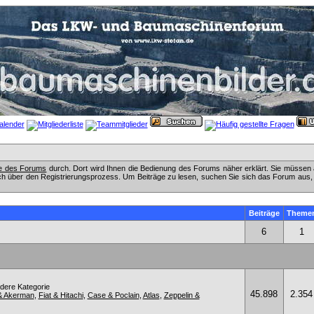
fe des Forums
durch. Dort wird Ihnen die Bedienung des Forums näher erklärt. Sie müssen 
ch über den Registrierungsprozess. Um Beiträge zu lesen, suchen Sie sich das Forum aus, das
Beiträge
Theme
6
1
ndere Kategorie
45.898
2.354
& Akerman
,
Fiat & Hitachi
,
Case & Poclain
,
Atlas
,
Zeppelin &