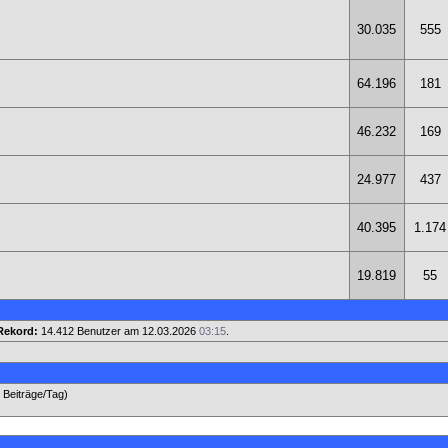
30.035
555
64.196
181
46.232
169
24.977
437
40.395
1.174
19.819
55
Rekord:
14.412 Benutzer am 12.03.2026
03:15
.
7 Beiträge/Tag)