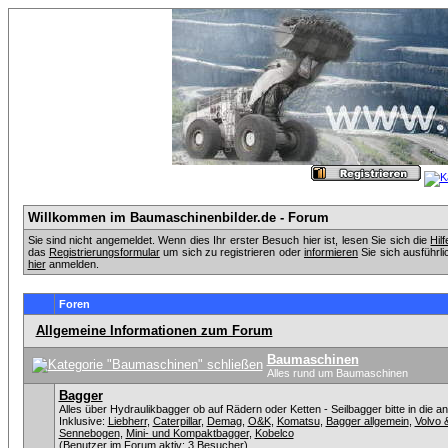
Willkommen im Baumaschinenbilder.de - Forum
Sie sind nicht angemeldet. Wenn dies Ihr erster Besuch hier ist, lesen Sie sich die
Hil
das
Registrierungsformular
um sich zu registrieren oder
informieren
Sie sich ausführli
hier
anmelden.
Foren
Allgemeine Informationen zum Forum
Baumaschinen
Alles rund um Baumaschinen
Bagger
Alles über Hydraulikbagger ob auf Rädern oder Ketten - Seilbagger bitte in die a
Inklusive:
Liebherr
,
Caterpillar
,
Demag
,
O&K
,
Komatsu
,
Bagger allgemein
,
Volvo 
Sennebogen
,
Mini- und Kompaktbagger
,
Kobelco
(Benutzer im Forum aktiv: 3 Besucher)