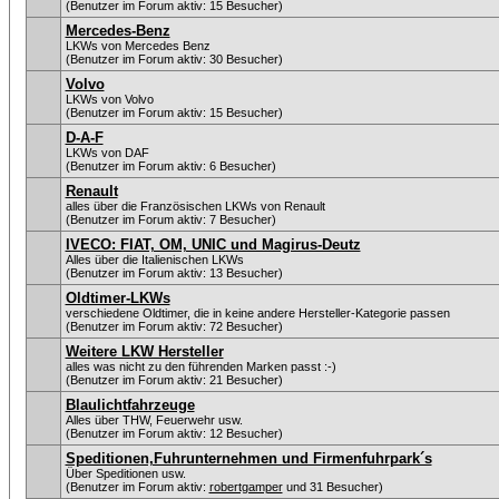
(Benutzer im Forum aktiv: 15 Besucher)
Mercedes-Benz
LKWs von Mercedes Benz
(Benutzer im Forum aktiv: 30 Besucher)
Volvo
LKWs von Volvo
(Benutzer im Forum aktiv: 15 Besucher)
D-A-F
LKWs von DAF
(Benutzer im Forum aktiv: 6 Besucher)
Renault
alles über die Französischen LKWs von Renault
(Benutzer im Forum aktiv: 7 Besucher)
IVECO: FIAT, OM, UNIC und Magirus-Deutz
Alles über die Italienischen LKWs
(Benutzer im Forum aktiv: 13 Besucher)
Oldtimer-LKWs
verschiedene Oldtimer, die in keine andere Hersteller-Kategorie passen
(Benutzer im Forum aktiv: 72 Besucher)
Weitere LKW Hersteller
alles was nicht zu den führenden Marken passt :-)
(Benutzer im Forum aktiv: 21 Besucher)
Blaulichtfahrzeuge
Alles über THW, Feuerwehr usw.
(Benutzer im Forum aktiv: 12 Besucher)
Speditionen,Fuhrunternehmen und Firmenfuhrpark´s
Über Speditionen usw.
(Benutzer im Forum aktiv:
robertgamper
und 31 Besucher)