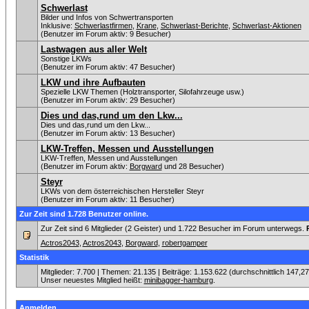
Schwerlast
Bilder und Infos von Schwertransporten
Inklusive:
Schwerlastfirmen
,
Krane
,
Schwerlast-Berichte
,
Schwerlast-Aktionen
(Benutzer im Forum aktiv: 9 Besucher)
Lastwagen aus aller Welt
Sonstige LKWs
(Benutzer im Forum aktiv: 47 Besucher)
LKW und ihre Aufbauten
Spezielle LKW Themen (Holztransporter, Silofahrzeuge usw.)
(Benutzer im Forum aktiv: 29 Besucher)
Dies und das,rund um den Lkw...
Dies und das,rund um den Lkw...
(Benutzer im Forum aktiv: 13 Besucher)
LKW-Treffen, Messen und Ausstellungen
LKW-Treffen, Messen und Ausstellungen
(Benutzer im Forum aktiv:
Borgward
und 28 Besucher)
Steyr
LKWs von dem österreichischen Hersteller Steyr
(Benutzer im Forum aktiv: 11 Besucher)
Zur Zeit sind 1.728 Benutzer online.
Zur Zeit sind 6 Mitglieder (2 Geister) und 1.722 Besucher im Forum unterwegs.
Actros2043
,
Actros2043
,
Borgward
,
robertgamper
Statistik
Mitglieder: 7.700 | Themen: 21.135 | Beiträge: 1.153.622 (durchschnittlich 147,2
Unser neuestes Mitglied heißt:
minibagger-hamburg
.
Anmelden