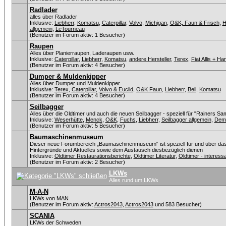
Radlader
alles über Radlader
Inklusive:
Liebherr
,
Komatsu
,
Caterpillar
,
Volvo
,
Michigan
,
O&K, Faun & Frisch
,
H
allgemein
,
LeTourneau
(Benutzer im Forum aktiv: 1 Besucher)
Raupen
Alles über Planierraupen, Laderaupen usw.
Inklusive:
Caterpillar
,
Liebherr
,
Komatsu
,
andere Hersteller
,
Terex
,
Fiat Allis + H
(Benutzer im Forum aktiv: 4 Besucher)
Dumper & Muldenkipper
Alles über Dumper und Muldenkipper
Inklusive:
Terex
,
Caterpillar
,
Volvo & Euclid
,
O&K Faun
,
Liebherr
,
Bell
,
Komatsu
(Benutzer im Forum aktiv: 4 Besucher)
Seilbagger
Alles über die Oldtimer und auch die neuen Seilbagger - speziell für "Rainers Sa
Inklusive:
Weserhütte
,
Menck
,
O&K
,
Fuchs
,
Liebherr
,
Seilbagger allgemein
,
Dem
(Benutzer im Forum aktiv: 5 Besucher)
Baumaschinenmuseum
Dieser neue Forumbereich „Baumaschinenmuseum“ ist speziell für und über da
Hintergründe und Aktuelles sowie dem Austausch diesbezüglich dienen
Inklusive:
Oldtimer Restaurationsberichte
,
Oldtimer Literatur
,
Oldtimer - intere
(Benutzer im Forum aktiv: 2 Besucher)
LKWs
Alles rund um LKWs
M-A-N
LKWs von MAN
(Benutzer im Forum aktiv:
Actros2043
,
Actros2043
und 583 Besucher)
SCANIA
LKWs der Schweden