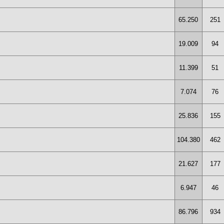
65.250
251
19.009
94
11.399
51
7.074
76
25.836
155
104.380
462
21.627
177
6.947
46
86.796
934