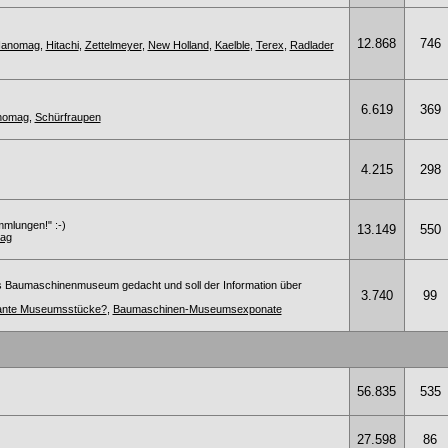
12.868
746
anomag
,
Hitachi
,
Zettelmeyer
,
New Holland
,
Kaelble
,
Terex
,
Radlader
6.619
369
anomag
,
Schürfraupen
4.215
298
mmlungen!" :-)
13.149
550
ag
s Baumaschinenmuseum gedacht und soll der Information über
3.740
99
ssante Museumsstücke?
,
Baumaschinen-Museumsexponate
56.835
535
27.598
86