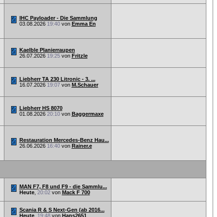
IHC Payloader - Die Sammlung
03.08.2026
19:40
von
Emma En
Kaelble Planierraupen
26.07.2026
19:25
von
Fritzle
Liebherr TA 230 Litronic - 3. ...
16.07.2026
19:07
von
M.Schauer
Liebherr HS 8070
01.08.2026
20:10
von
Baggermaxe
Restauration Mercedes-Benz Hau...
26.06.2026
16:40
von
Rainer.e
MAN F7, F8 und F9 - die Sammlu...
Heute
,
20:02
von
Mack F 700
Scania R & S Next-Gen (ab 2016...
Heute
,
19:48
von
Hans2651