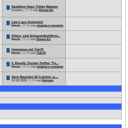
Spedition Hans Többe Meppen
Gestern,
21:49
von
Emma En
Lkw's aus Österreich
Heute
,
18:38
von
ottanta e novanta
Zirkus- und Schaustellerfahrze...
Heute
,
16:42
von
Emma En
Unterwegs mit Tob79
Heute
,
20:06
von
Tob79
5. Benefiz Trucker-Treffen "Fa...
Heute
,
18:46
von
ottanta e novanta
Steyr Baureihe 92 (Leichte -u....
02.08.2026
11:38
von
Hensen