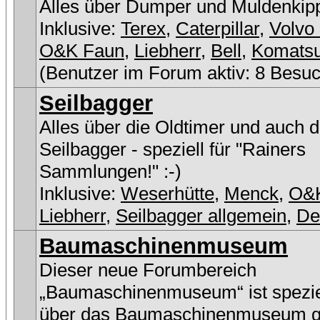
Alles über Dumper und Muldenkip
Inklusive:
Terex
,
Caterpillar
,
Volvo 
O&K Faun
,
Liebherr
,
Bell
,
Komats
(Benutzer im Forum aktiv: 8 Besuc
Seilbagger
Alles über die Oldtimer und auch 
Seilbagger - speziell für "Rainers
Sammlungen!" :-)
Inklusive:
Weserhütte
,
Menck
,
O&
Liebherr
,
Seilbagger allgemein
,
D
Baumaschinenmuseum
Dieser neue Forumbereich
„Baumaschinenmuseum“ ist speziel
über das Baumaschinenmuseum g