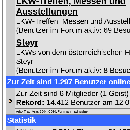
LKW-Treffen, Messen und
Ausstellungen
LKW-Treffen, Messen und Ausstel
(Benutzer im Forum aktiv: 69 Bes
Steyr
LKWs von dem österreichischen He
Steyr
(Benutzer im Forum aktiv: 8 Besuc
Zur Zeit sind 1.297 Benutzer online
Zur Zeit sind 6 Mitglieder (1 Gei
Rekord:
14.412 Benutzer am 12.
ArborTrac
,
Atlas 1304
,
C320
,
Fuhrmann
,
twinsplitter
Statistik