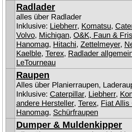
Radlader
alles über Radlader
Inklusive:
Liebherr
,
Komatsu
,
Cater
Volvo
,
Michigan
,
O&K, Faun & Fri
Hanomag
,
Hitachi
,
Zettelmeyer
,
N
Kaelble
,
Terex
,
Radlader allgemei
LeTourneau
Raupen
Alles über Planierraupen, Laderau
Inklusive:
Caterpillar
,
Liebherr
,
Ko
andere Hersteller
,
Terex
,
Fiat Allis
Hanomag
,
Schürfraupen
Dumper & Muldenkipper