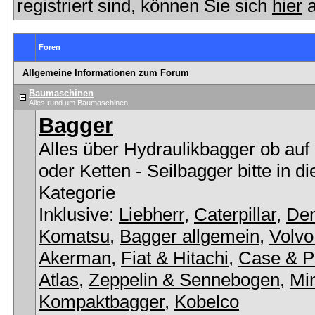
registriert sind, können Sie sich
hier
a
Foren
Allgemeine Informationen zum Forum
Baumaschinen
Alles rund um Baumaschinen
Bagger
Alles über Hydraulikbagger ob auf
oder Ketten - Seilbagger bitte in d
Kategorie
Inklusive:
Liebherr
,
Caterpillar
,
De
Komatsu
,
Bagger allgemein
,
Volvo
Akerman
,
Fiat & Hitachi
,
Case & P
Atlas
,
Zeppelin & Sennebogen
,
Min
Kompaktbagger
,
Kobelco