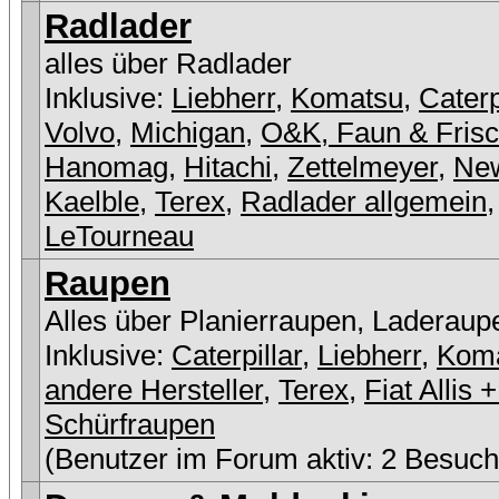
Radlader
alles über Radlader
Inklusive:
Liebherr
,
Komatsu
,
Caterp
Volvo
,
Michigan
,
O&K, Faun & Fris
Hanomag
,
Hitachi
,
Zettelmeyer
,
New
Kaelble
,
Terex
,
Radlader allgemein
,
LeTourneau
Raupen
Alles über Planierraupen, Laderaup
Inklusive:
Caterpillar
,
Liebherr
,
Kom
andere Hersteller
,
Terex
,
Fiat Allis
Schürfraupen
(Benutzer im Forum aktiv: 2 Besuch