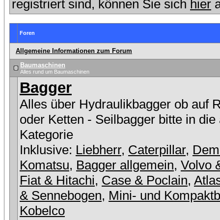
registriert sind, können Sie sich
hier
a
Foren
Allgemeine Informationen zum Forum
Baumaschinen
Alles rund um Baumaschinen
Bagger
Alles über Hydraulikbagger ob auf 
oder Ketten - Seilbagger bitte in die
Kategorie
Inklusive:
Liebherr
,
Caterpillar
,
Dem
Komatsu
,
Bagger allgemein
,
Volvo 
Fiat & Hitachi
,
Case & Poclain
,
Atla
& Sennebogen
,
Mini- und Kompakt
Kobelco