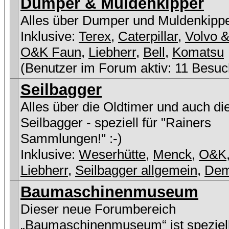
Dumper & Muldenkipper
Alles über Dumper und Muldenkipp
Inklusive:
Terex
,
Caterpillar
,
Volvo &
O&K Faun
,
Liebherr
,
Bell
,
Komatsu
(Benutzer im Forum aktiv: 11 Besuc
Seilbagger
Alles über die Oldtimer und auch di
Seilbagger - speziell für "Rainers
Sammlungen!" :-)
Inklusive:
Weserhütte
,
Menck
,
O&K
Liebherr
,
Seilbagger allgemein
,
De
Baumaschinenmuseum
Dieser neue Forumbereich
„Baumaschinenmuseum“ ist speziell