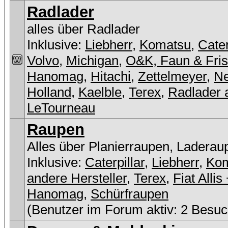
Radlader
alles über Radlader
Inklusive:
Liebherr
,
Komatsu
,
Cater
Volvo
,
Michigan
,
O&K, Faun & Fri
Hanomag
,
Hitachi
,
Zettelmeyer
,
N
Holland
,
Kaelble
,
Terex
,
Radlader 
LeTourneau
Raupen
Alles über Planierraupen, Laderau
Inklusive:
Caterpillar
,
Liebherr
,
Ko
andere Hersteller
,
Terex
,
Fiat Allis
Hanomag
,
Schürfraupen
(Benutzer im Forum aktiv: 2 Besuc