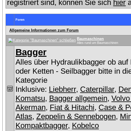
registriert sind, können Sie sich
hier
a
Foren
Allgemeine Informationen zum Forum
Baumaschinen
Alles rund um Baumaschinen
Bagger
Alles über Hydraulikbagger ob auf
oder Ketten - Seilbagger bitte in d
Kategorie
Inklusive:
Liebherr
,
Caterpillar
,
De
Komatsu
,
Bagger allgemein
,
Volvo
Akerman
,
Fiat & Hitachi
,
Case & P
Atlas
,
Zeppelin & Sennebogen
,
Min
Kompaktbagger
,
Kobelco