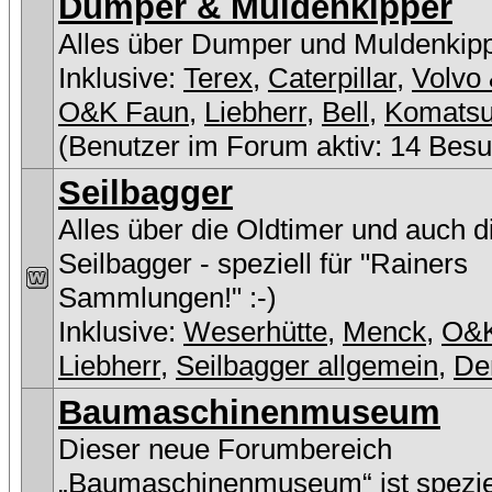
Dumper & Muldenkipper
Alles über Dumper und Muldenkip
Inklusive:
Terex
,
Caterpillar
,
Volvo 
O&K Faun
,
Liebherr
,
Bell
,
Komats
(Benutzer im Forum aktiv: 14 Besu
Seilbagger
Alles über die Oldtimer und auch 
Seilbagger - speziell für "Rainers
Sammlungen!" :-)
Inklusive:
Weserhütte
,
Menck
,
O&
Liebherr
,
Seilbagger allgemein
,
De
Baumaschinenmuseum
Dieser neue Forumbereich
„Baumaschinenmuseum“ ist speziel