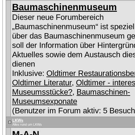
Baumaschinenmuseum
Dieser neue Forumbereich
„Baumaschinenmuseum“ ist speziell
über das Baumaschinenmuseum ge
soll der Information über Hintergrü
Aktuelles sowie dem Austausch die
dienen
Inklusive:
Oldtimer Restaurationsbe
Oldtimer Literatur
,
Oldtimer - intere
Museumsstücke?
,
Baumaschinen-
Museumsexponate
(Benutzer im Forum aktiv: 5 Besuch
LKWs
Alles rund um LKWs
M-A-N