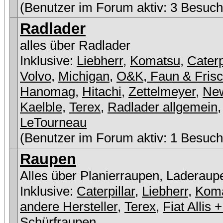
(Benutzer im Forum aktiv: 3 Besuch
Radlader
alles über Radlader
Inklusive:
Liebherr
,
Komatsu
,
Caterp
Volvo
,
Michigan
,
O&K, Faun & Fris
Hanomag
,
Hitachi
,
Zettelmeyer
,
New
Kaelble
,
Terex
,
Radlader allgemein
,
LeTourneau
(Benutzer im Forum aktiv: 1 Besuch
Raupen
Alles über Planierraupen, Laderaup
Inklusive:
Caterpillar
,
Liebherr
,
Kom
andere Hersteller
,
Terex
,
Fiat Allis
Schürfraupen