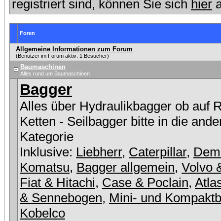
registriert sind, können Sie sich
hier
a
Foren
Allgemeine Informationen zum Forum
(Benutzer im Forum aktiv: 1 Besucher)
Baumaschinen
Alles rund um Baumaschinen
Bagger
Alles über Hydraulikbagger ob auf 
Ketten - Seilbagger bitte in die ande
Kategorie
Inklusive:
Liebherr
,
Caterpillar
,
Dem
Komatsu
,
Bagger allgemein
,
Volvo 
Fiat & Hitachi
,
Case & Poclain
,
Atla
& Sennebogen
,
Mini- und Kompakt
Kobelco