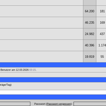
64.200
181
46.235
169
24.982
437
40.396
1.174
19.819
55
 Benutzer am 12.03.2026
03:15
.
iträge/Tag)
Passwort (
Passwort vergessen
):