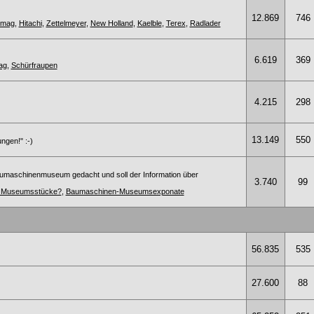
12.869
746
omag
,
Hitachi
,
Zettelmeyer
,
New Holland
,
Kaelble
,
Terex
,
Radlader
6.619
369
ag
,
Schürfraupen
4.215
298
13.149
550
ngen!" :-)
umaschinenmuseum gedacht und soll der Information über
3.740
99
te Museumsstücke?
,
Baumaschinen-Museumsexponate
56.835
535
27.600
88