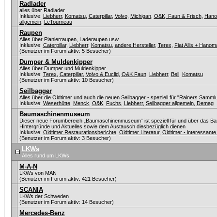
Radlader
alles über Radlader
Inklusive:
Liebherr
,
Komatsu
,
Caterpillar
,
Volvo
,
Michigan
,
O&K, Faun & Frisch
,
Han
allgemein
,
LeTourneau
Raupen
Alles über Planierraupen, Laderaupen usw.
Inklusive:
Caterpillar
,
Liebherr
,
Komatsu
,
andere Hersteller
,
Terex
,
Fiat Allis + Hanom
(Benutzer im Forum aktiv: 5 Besucher)
Dumper & Muldenkipper
Alles über Dumper und Muldenkipper
Inklusive:
Terex
,
Caterpillar
,
Volvo & Euclid
,
O&K Faun
,
Liebherr
,
Bell
,
Komatsu
(Benutzer im Forum aktiv: 10 Besucher)
Seilbagger
Alles über die Oldtimer und auch die neuen Seilbagger - speziell für "Rainers Sammlu
Inklusive:
Weserhütte
,
Menck
,
O&K
,
Fuchs
,
Liebherr
,
Seilbagger allgemein
,
Demag
Baumaschinenmuseum
Dieser neue Forumbereich „Baumaschinenmuseum“ ist speziell für und über das Ba
Hintergründe und Aktuelles sowie dem Austausch diesbezüglich dienen
Inklusive:
Oldtimer Restaurationsberichte
,
Oldtimer Literatur
,
Oldtimer - interessan
(Benutzer im Forum aktiv: 3 Besucher)
LKWs
Alles rund um LKWs
M-A-N
LKWs von MAN
(Benutzer im Forum aktiv: 421 Besucher)
SCANIA
LKWs der Schweden
(Benutzer im Forum aktiv: 14 Besucher)
Mercedes-Benz