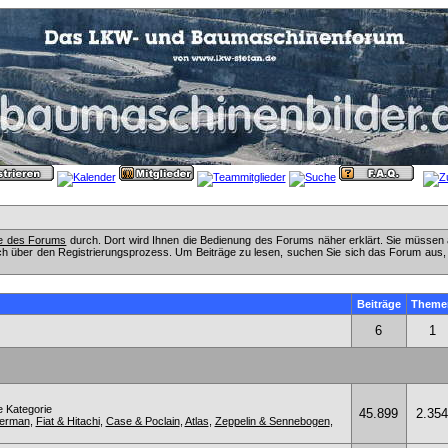
fe des Forums
durch. Dort wird Ihnen die Bedienung des Forums näher erklärt. Sie müssen 
ch über den Registrierungsprozess. Um Beiträge zu lesen, suchen Sie sich das Forum aus, das
Beiträge
Theme
6
1
e Kategorie
45.899
2.354
kerman
,
Fiat & Hitachi
,
Case & Poclain
,
Atlas
,
Zeppelin & Sennebogen
,