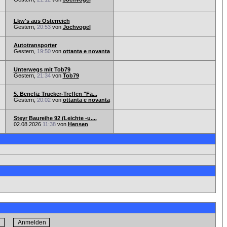
Lkw's aus Österreich
Gestern,
20:53
von
Jochvogel
Autotransporter
Gestern,
19:50
von
ottanta e novanta
Unterwegs mit Tob79
Gestern,
21:34
von
Tob79
5. Benefiz Trucker-Treffen "Fa...
Gestern,
20:02
von
ottanta e novanta
Steyr Baureihe 92 (Leichte -u....
02.08.2026
11:38
von
Hensen