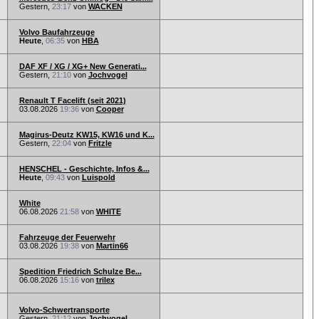
Gestern,
23:17
von
WACKEN
Volvo Baufahrzeuge
Heute
,
06:35
von
HBA
DAF XF / XG / XG+ New Generati...
Gestern,
21:10
von
Jochvogel
Renault T Facelift (seit 2021)
03.08.2026
19:36
von
Cooper
Magirus-Deutz KW15, KW16 und K...
Gestern,
22:04
von
Fritzle
HENSCHEL - Geschichte, Infos &...
Heute
,
09:43
von
Luispold
White
06.08.2026
21:58
von
WHITE
Fahrzeuge der Feuerwehr
03.08.2026
19:38
von
Martin66
Spedition Friedrich Schulze Be...
06.08.2026
15:16
von
trilex
Volvo-Schwertransporte
Gestern,
21:12
von
Jochvogel