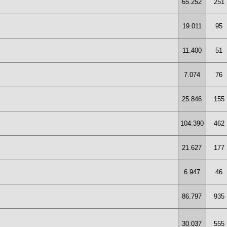
65.252
251
19.011
95
11.400
51
7.074
76
25.846
155
104.390
462
21.627
177
6.947
46
86.797
935
30.037
555