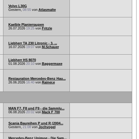
Volvo L30G
Gestern,
08:55
von
Atlasmalte
Kaelble Planierraupen
26.07.2026
19:25
von
Fritzle
Liebherr TA 230 Litronic - 3. ...
16.07.2026
19:07
von
M.Schauer
Liebherr HS 8070
01.08.2026
20:10
von
Baggermaxe
Restauration Mercedes-Benz Hau...
26.06.2026
16:40
von
Rainer.e
MAN F7, F8 und F9 - die Sammlu...
06.08.2026
20:02
von
Mack F 700
Scania Baureihen P und R (2004...
Gestern,
21:08
von
Jochvogel
Mercedes-Benz Unimog - Die Sam...