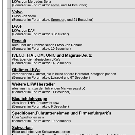
LKWs von Mercedes Benz
(Benutzer im Forum aktiv:
altesel
und 14 Besucher)
Volvo
LKWs von Volvo
(Benutzer im Forum aktiv:
Stromberg
und 21 Besucher)
D-A-F
LKWs von DAF
(Benutzer im Forum aktiv: 3 Besucher)
Renault
alles über die Französischen LKWs von Renault
(Benutzer im Forum aktiv: 10 Besucher)
IVECO: FIAT, OM, UNIC und Magirus-Deutz
Alles über die Italienischen LKWs
(Benutzer im Forum aktiv: 14 Besucher)
Oldtimer-LKWs
verschiedene Oldtimer, die in keine andere Hersteller-Kategorie passen
(Benutzer im Forum aktiv:
Luispold
und 67 Besucher)
Weitere LKW Hersteller
alles was nicht zu den führenden Marken passt :-)
(Benutzer im Forum aktiv: 11 Besucher)
Blaulichtfahrzeuge
Alles über THW, Feuerwehr usw.
(Benutzer im Forum aktiv: 9 Besucher)
Speditionen,Fuhrunternehmen und Firmenfuhrpark´s
Über Speditionen usw.
(Benutzer im Forum aktiv: 19 Besucher)
Schwerlast
Bilder und Infos von Schwertransporten