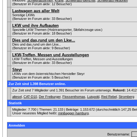
Inklusive:
Schwerlastfirmen
,
Krane
,
Schwerlast-Berichte
,
Schwerlast-Aktionen
(Benutzer im Forum aktiv: 12 Besucher)
Lastwagen aus aller Welt
Sonstige LKWs
(Benutzer im Forum aktiv: 33 Besucher)
LKW und ihre Aufbauten
Spezielle LKW Themen (Holztransporter, Silofahrzeuge usw.)
(Benutzer im Forum aktiv: 18 Besucher)
Dies und das,rund um den Lkw...
Dies und das,rund um den Lkw...
(Benutzer im Forum aktiv: 9 Besucher)
LKW-Treffen, Messen und Ausstellungen
LKW-Treffen, Messen und Ausstellungen
(Benutzer im Forum aktiv: 33 Besucher)
Steyr
LKWs von dem österreichischen Hersteller Steyr
(Benutzer im Forum aktiv: 5 Besucher)
Zur Zeit sind 1.398 Benutzer online.
Zur Zeit sind 7 Mitglieder und 1.391 Besucher im Forum unterwegs.
Rekord:
14.412
altesel
,
CAT-D10
,
Der Freiburger
,
Flossenthomas
,
Luispold
,
Red Rebel
,
Stromberg
Statistik
Mitglieder: 7.700 | Themen: 21.133 | Beiträge: 1.153.672 (durchschnittlich 147,25 Be
Unser neuestes Mitglied heißt:
minibagger-hamburg
.
Anmelden
Benutzername: