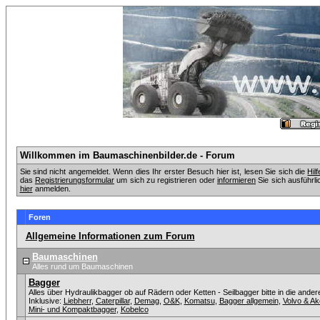
Willkommen im Baumaschinenbilder.de - Forum
Sie sind nicht angemeldet. Wenn dies Ihr erster Besuch hier ist, lesen Sie sich die
Hil
das
Registrierungsformular
um sich zu registrieren oder
informieren
Sie sich ausführli
hier
anmelden.
Foren
Allgemeine Informationen zum Forum
Baumaschinen
Alles rund um Baumaschinen
Bagger
Alles über Hydraulikbagger ob auf Rädern oder Ketten - Seilbagger bitte in die ander
Inklusive:
Liebherr
,
Caterpillar
,
Demag
,
O&K
,
Komatsu
,
Bagger allgemein
,
Volvo & A
Mini- und Kompaktbagger
,
Kobelco