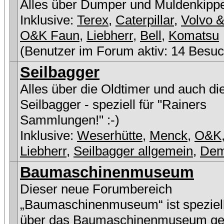
Alles über Dumper und Muldenkipp
Inklusive:
Terex
,
Caterpillar
,
Volvo &
O&K Faun
,
Liebherr
,
Bell
,
Komatsu
(Benutzer im Forum aktiv: 14 Besuc
Seilbagger
Alles über die Oldtimer und auch di
Seilbagger - speziell für "Rainers
Sammlungen!" :-)
Inklusive:
Weserhütte
,
Menck
,
O&K
Liebherr
,
Seilbagger allgemein
,
De
Baumaschinenmuseum
Dieser neue Forumbereich
„Baumaschinenmuseum“ ist speziell
über das Baumaschinenmuseum ge