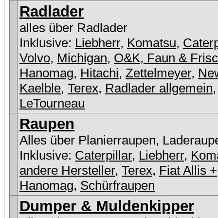
Radlader
alles über Radlader
Inklusive:
Liebherr
,
Komatsu
,
Caterp
Volvo
,
Michigan
,
O&K, Faun & Fris
Hanomag
,
Hitachi
,
Zettelmeyer
,
New
Kaelble
,
Terex
,
Radlader allgemein
,
LeTourneau
Raupen
Alles über Planierraupen, Laderaup
Inklusive:
Caterpillar
,
Liebherr
,
Kom
andere Hersteller
,
Terex
,
Fiat Allis +
Hanomag
,
Schürfraupen
Dumper & Muldenkipper