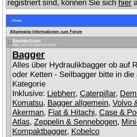
registriert sind, können Sie sich
hier
a
Foren
Allgemeine Informationen zum Forum
Baumaschinen
Alles rund um Baumaschinen
Bagger
Alles über Hydraulikbagger ob auf 
oder Ketten - Seilbagger bitte in die
Kategorie
Inklusive:
Liebherr
,
Caterpillar
,
Dem
Komatsu
,
Bagger allgemein
,
Volvo 
Akerman
,
Fiat & Hitachi
,
Case & Po
Atlas
,
Zeppelin & Sennebogen
,
Mini
Kompaktbagger
,
Kobelco