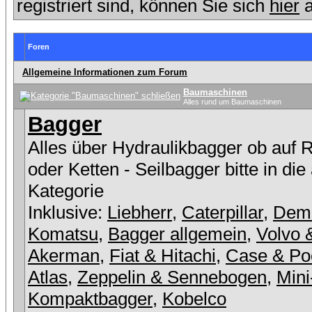
registriert sind, können Sie sich
hier
a
Foren
Allgemeine Informationen zum Forum
Baumaschinen
Alles rund um Baumaschinen
Bagger
Alles über Hydraulikbagger ob auf 
oder Ketten - Seilbagger bitte in die
Kategorie
Inklusive:
Liebherr
,
Caterpillar
,
Dem
Komatsu
,
Bagger allgemein
,
Volvo 
Akerman
,
Fiat & Hitachi
,
Case & Po
Atlas
,
Zeppelin & Sennebogen
,
Mini
Kompaktbagger
,
Kobelco