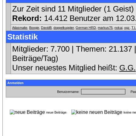
Zur Zeit sind 11 Mitglieder (1 Geis
Rekord:
14.412 Benutzer am 12.0
Atlasmalte
,
Boogie
,
DavidB
,
doppelkuppler
,
German HRD
,
markus75
,
nokai
,
ogz
,
T.
Statistik
Mitglieder: 7.700 | Themen: 21.137 |
Beiträge/Tag)
Unser neuestes Mitglied heißt:
G.G.
Anmelden
Benutzername:
Pas
neue Beiträge
keine n