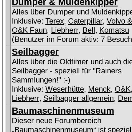
Dumper & Muldenkipper
Alles über Dumper und Muldenkipp
Inklusive:
Terex
,
Caterpillar
,
Volvo &
O&K Faun
,
Liebherr
,
Bell
,
Komatsu
(Benutzer im Forum aktiv: 7 Besuch
Seilbagger
Alles über die Oldtimer und auch di
Seilbagger - speziell für "Rainers
Sammlungen!" :-)
Inklusive:
Weserhütte
,
Menck
,
O&K
Liebherr
,
Seilbagger allgemein
,
De
Baumaschinenmuseum
Dieser neue Forumbereich
„Baumaschinenmuseum“ ist speziell