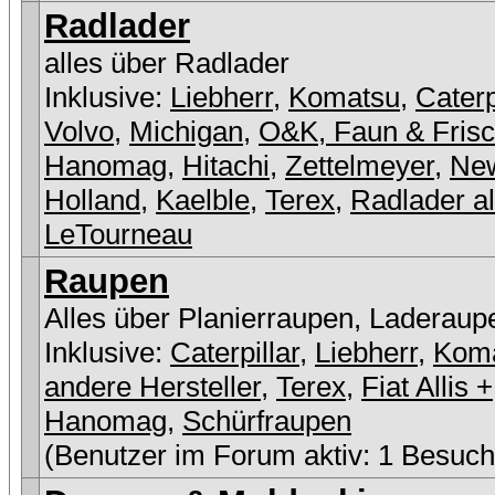
Radlader
alles über Radlader
Inklusive:
Liebherr
,
Komatsu
,
Caterp
Volvo
,
Michigan
,
O&K, Faun & Fris
Hanomag
,
Hitachi
,
Zettelmeyer
,
Ne
Holland
,
Kaelble
,
Terex
,
Radlader a
LeTourneau
Raupen
Alles über Planierraupen, Laderaup
Inklusive:
Caterpillar
,
Liebherr
,
Kom
andere Hersteller
,
Terex
,
Fiat Allis +
Hanomag
,
Schürfraupen
(Benutzer im Forum aktiv: 1 Besuch