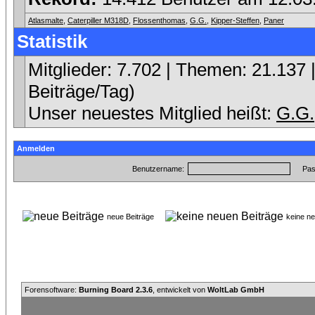
Atlasmalte
,
Caterpiller M318D
,
Flossenthomas
,
G.G.
,
Kipper-Steffen
,
Paner
Statistik
Mitglieder: 7.702 | Themen: 21.137 |
Beiträge/Tag)
Unser neuestes Mitglied heißt:
G.G.
Anmelden
Benutzername:
Pas
neue Beiträge
keine n
Forensoftware:
Burning Board 2.3.6
, entwickelt von
WoltLab GmbH