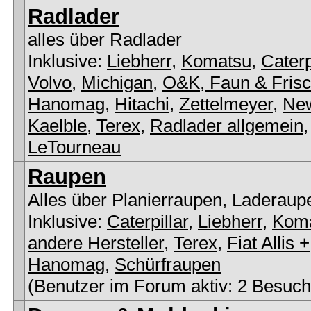
Radlader
alles über Radlader
Inklusive:
Liebherr
,
Komatsu
,
Caterp
Volvo
,
Michigan
,
O&K, Faun & Fris
Hanomag
,
Hitachi
,
Zettelmeyer
,
New
Kaelble
,
Terex
,
Radlader allgemein
,
LeTourneau
Raupen
Alles über Planierraupen, Laderaup
Inklusive:
Caterpillar
,
Liebherr
,
Kom
andere Hersteller
,
Terex
,
Fiat Allis +
Hanomag
,
Schürfraupen
(Benutzer im Forum aktiv: 2 Besuch