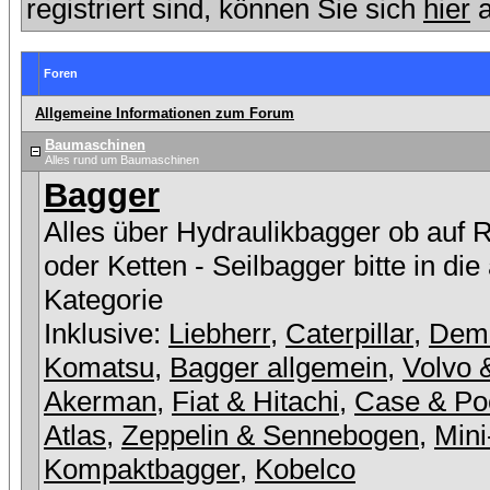
registriert sind, können Sie sich
hier
a
Foren
Allgemeine Informationen zum Forum
Baumaschinen
Alles rund um Baumaschinen
Bagger
Alles über Hydraulikbagger ob auf 
oder Ketten - Seilbagger bitte in die
Kategorie
Inklusive:
Liebherr
,
Caterpillar
,
Dem
Komatsu
,
Bagger allgemein
,
Volvo 
Akerman
,
Fiat & Hitachi
,
Case & Po
Atlas
,
Zeppelin & Sennebogen
,
Mini
Kompaktbagger
,
Kobelco