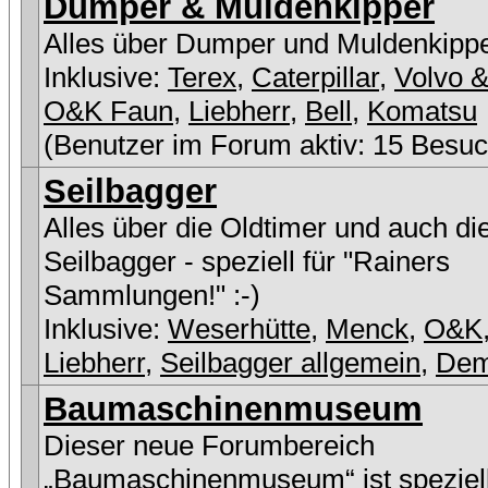
Dumper & Muldenkipper
Alles über Dumper und Muldenkipp
Inklusive:
Terex
,
Caterpillar
,
Volvo &
O&K Faun
,
Liebherr
,
Bell
,
Komatsu
(Benutzer im Forum aktiv: 15 Besuc
Seilbagger
Alles über die Oldtimer und auch di
Seilbagger - speziell für "Rainers
Sammlungen!" :-)
Inklusive:
Weserhütte
,
Menck
,
O&K
Liebherr
,
Seilbagger allgemein
,
De
Baumaschinenmuseum
Dieser neue Forumbereich
„Baumaschinenmuseum“ ist speziell