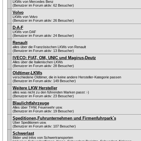
LKWs von Mercedes Benz
(Benutzer im Forum aktiv: 62 Besucher)
Volvo
LKWs von Volvo
(Benutzer im Forum aktiv: 26 Besucher)
D-A-F
LKWs von DAF
(Benutzer im Forum aktiv: 24 Besucher)
Renault
alles über die Französischen LKWs von Renault
(Benutzer im Forum aktiv: 13 Besucher)
IVECO: FIAT, OM, UNIC und Magirus-Deutz
Alles über die Italienischen LKWs
(Benutzer im Forum aktiv: 28 Besucher)
Oldtimer-LKWs
verschiedene Oldtimer, die in keine andere Hersteller-Kategorie passen
(Benutzer im Forum aktiv: 149 Besucher)
Weitere LKW Hersteller
alles was nicht zu den führenden Marken passt :-)
(Benutzer im Forum aktiv: 23 Besucher)
Blaulichtfahrzeuge
Alles über THW, Feuerwehr usw.
(Benutzer im Forum aktiv: 19 Besucher)
Speditionen,Fuhrunternehmen und Firmenfuhrpark´s
Über Speditionen usw.
(Benutzer im Forum aktiv: 107 Besucher)
Schwerlast
Bilder und Infos von Schwertransporten