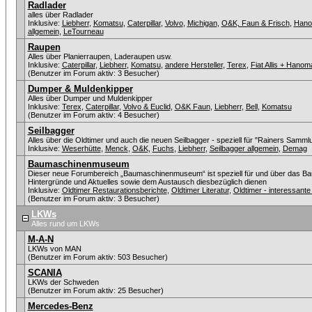
Radlader
alles über Radlader
Inklusive:
Liebherr
,
Komatsu
,
Caterpillar
,
Volvo
,
Michigan
,
O&K, Faun & Frisch
,
Han
allgemein
,
LeTourneau
Raupen
Alles über Planierraupen, Laderaupen usw.
Inklusive:
Caterpillar
,
Liebherr
,
Komatsu
,
andere Hersteller
,
Terex
,
Fiat Allis + Hanom
(Benutzer im Forum aktiv: 3 Besucher)
Dumper & Muldenkipper
Alles über Dumper und Muldenkipper
Inklusive:
Terex
,
Caterpillar
,
Volvo & Euclid
,
O&K Faun
,
Liebherr
,
Bell
,
Komatsu
(Benutzer im Forum aktiv: 4 Besucher)
Seilbagger
Alles über die Oldtimer und auch die neuen Seilbagger - speziell für "Rainers Sammlu
Inklusive:
Weserhütte
,
Menck
,
O&K
,
Fuchs
,
Liebherr
,
Seilbagger allgemein
,
Demag
Baumaschinenmuseum
Dieser neue Forumbereich „Baumaschinenmuseum“ ist speziell für und über das Ba
Hintergründe und Aktuelles sowie dem Austausch diesbezüglich dienen
Inklusive:
Oldtimer Restaurationsberichte
,
Oldtimer Literatur
,
Oldtimer - interessan
(Benutzer im Forum aktiv: 3 Besucher)
LKWs
Alles rund um LKWs
M-A-N
LKWs von MAN
(Benutzer im Forum aktiv: 503 Besucher)
SCANIA
LKWs der Schweden
(Benutzer im Forum aktiv: 25 Besucher)
Mercedes-Benz