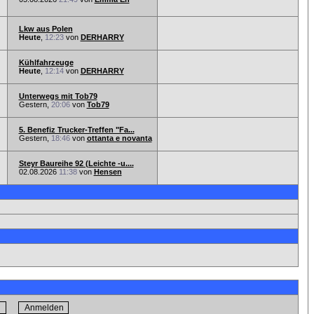
Lkw aus Polen
Heute
,
12:23
von
DERHARRY
Kühlfahrzeuge
Heute
,
12:14
von
DERHARRY
Unterwegs mit Tob79
Gestern,
20:06
von
Tob79
5. Benefiz Trucker-Treffen "Fa...
Gestern,
18:46
von
ottanta e novanta
Steyr Baureihe 92 (Leichte -u....
02.08.2026
11:38
von
Hensen