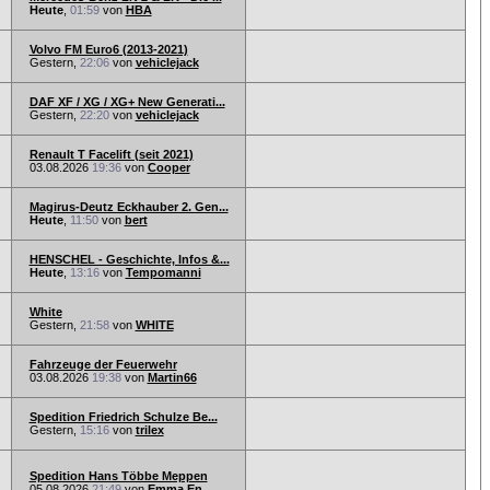
Heute
,
01:59
von
HBA
Volvo FM Euro6 (2013-2021)
Gestern,
22:06
von
vehiclejack
DAF XF / XG / XG+ New Generati...
Gestern,
22:20
von
vehiclejack
Renault T Facelift (seit 2021)
03.08.2026
19:36
von
Cooper
Magirus-Deutz Eckhauber 2. Gen...
Heute
,
11:50
von
bert
HENSCHEL - Geschichte, Infos &...
Heute
,
13:16
von
Tempomanni
White
Gestern,
21:58
von
WHITE
Fahrzeuge der Feuerwehr
03.08.2026
19:38
von
Martin66
Spedition Friedrich Schulze Be...
Gestern,
15:16
von
trilex
Spedition Hans Többe Meppen
05.08.2026
21:49
von
Emma En