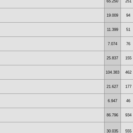
65.250
251
19.009
94
11.399
51
7.074
76
25.837
155
104.383
462
21.627
177
6.947
46
86.796
934
30.035
555