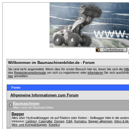
Willkommen im Baumaschinenbilder.de - Forum
Sie sind nicht angemeldet. Wenn dies Ihr erster Besuch hier ist, lesen Sie sich die
Hil
das
Registrierungsformular
um sich zu registrieren oder
informieren
Sie sich ausführli
hier
anmelden.
Foren
Allgemeine Informationen zum Forum
Baumaschinen
Alles rund um Baumaschinen
Bagger
Alles über Hydraulikbagger ob auf Rädern oder Ketten - Seilbagger bitte in die ander
Inklusive:
Liebherr
,
Caterpillar
,
Demag
,
O&K
,
Komatsu
,
Bagger allgemein
,
Volvo & A
Mini- und Kompaktbagger
,
Kobelco