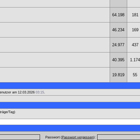
64.198
181
46.234
169
24.977
437
40.395
1.174
19.819
55
enutzer am 12.03.2026
03:15
.
iträge/Tag)
Passwort (
Passwort vergessen
):