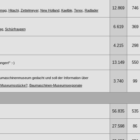
12.869
746
omag
,
Hitachi
,
Zettelmeyer
,
New Holland
,
Kaelble
,
Terex
,
Radlader
6.619
369
ag
,
Schürfraupen
4.215
298
13.149
550
ngen!" :-)
umaschinenmuseum gedacht und soll der Information über
3.740
99
te Museumsstücke?
,
Baumaschinen-Museumsexponate
56.835
535
27.598
86