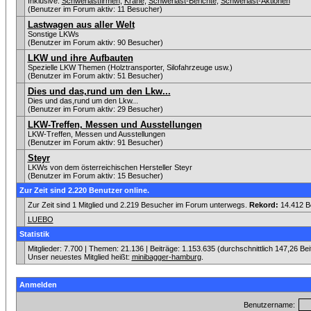
Inklusive:
Schwerlastfirmen
,
Krane
,
Schwerlast-Berichte
,
Schwerlast-Aktionen
(Benutzer im Forum aktiv: 11 Besucher)
Lastwagen aus aller Welt
Sonstige LKWs
(Benutzer im Forum aktiv: 90 Besucher)
LKW und ihre Aufbauten
Spezielle LKW Themen (Holztransporter, Silofahrzeuge usw.)
(Benutzer im Forum aktiv: 51 Besucher)
Dies und das,rund um den Lkw...
Dies und das,rund um den Lkw...
(Benutzer im Forum aktiv: 29 Besucher)
LKW-Treffen, Messen und Ausstellungen
LKW-Treffen, Messen und Ausstellungen
(Benutzer im Forum aktiv: 91 Besucher)
Steyr
LKWs von dem österreichischen Hersteller Steyr
(Benutzer im Forum aktiv: 15 Besucher)
Zur Zeit sind 2.220 Benutzer online.
Zur Zeit sind 1 Mitglied und 2.219 Besucher im Forum unterwegs.
Rekord:
14.412 B
LUEBO
Statistik
Mitglieder: 7.700 | Themen: 21.136 | Beiträge: 1.153.635 (durchschnittlich 147,26 Be
Unser neuestes Mitglied heißt:
minibagger-hamburg
.
Anmelden
Benutzername: