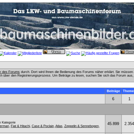
fe des Forums
durch. Dort wird Ihnen die Bedienung des Forums näher erklärt. Sie müssen 
ch über den Registrierungsprozess. Um Beiträge zu lesen, suchen Sie sich das Forum aus, das
Beiträge
Theme
6
1
e Kategorie
45.899
2.354
kerman
,
Fiat & Hitachi
,
Case & Poclain
,
Atlas
,
Zeppelin & Sennebogen
,