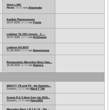
Volvo L30G
Heute
,
08:55
von
Atlasmalte
Kaelble Planierraupen
26.07.2026
19:25
von
Fritzle
Liebherr TA 230 Litronic - 3. ...
16.07.2026
19:07
von
M.Schauer
Liebherr HS 8070
01.08.2026
20:10
von
Baggermaxe
Restauration Mercedes-Benz Hau...
26.06.2026
16:40
von
Rainer.e
MAN F7, F8 und F9 - die Sammlu...
Gestern,
20:02
von
Mack F 700
Scania R & S Next-Gen (ab 2016...
Gestern,
19:48
von
Hans2651
Mercedes-Benz LN 2 & LK - Die ...