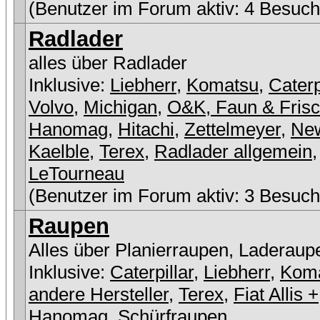
(Benutzer im Forum aktiv: 4 Besuch
Radlader
alles über Radlader
Inklusive:
Liebherr
,
Komatsu
,
Caterp
Volvo
,
Michigan
,
O&K, Faun & Fris
Hanomag
,
Hitachi
,
Zettelmeyer
,
New
Kaelble
,
Terex
,
Radlader allgemein
,
LeTourneau
(Benutzer im Forum aktiv: 3 Besuch
Raupen
Alles über Planierraupen, Laderaup
Inklusive:
Caterpillar
,
Liebherr
,
Kom
andere Hersteller
,
Terex
,
Fiat Allis +
Hanomag
,
Schürfraupen