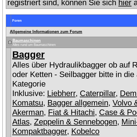
registriert sind, können Sie sich
hier
a
Foren
Allgemeine Informationen zum Forum
Baumaschinen
Alles rund um Baumaschinen
Bagger
Alles über Hydraulikbagger ob auf 
oder Ketten - Seilbagger bitte in die
Kategorie
Inklusive:
Liebherr
,
Caterpillar
,
Dem
Komatsu
,
Bagger allgemein
,
Volvo 
Akerman
,
Fiat & Hitachi
,
Case & Po
Atlas
,
Zeppelin & Sennebogen
,
Mini
Kompaktbagger
,
Kobelco