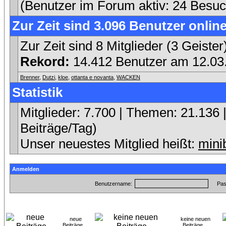
(Benutzer im Forum aktiv: 24 Besuc
Zur Zeit sind 3.096 Benutzer online
Zur Zeit sind 8 Mitglieder (3 Geist
Rekord:
14.412 Benutzer am 12.0
Brenner
,
Dutzi
,
kloe
,
ottanta e novanta
,
WACKEN
Statistik
Mitglieder: 7.700 | Themen: 21.136 |
Beiträge/Tag)
Unser neuestes Mitglied heißt:
mini
Anmelden
Benutzername:
Pas
neue
keine neuen
Beiträge
Beiträge