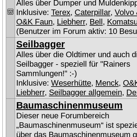
Alles über Dumper und Muldenkip
Inklusive:
Terex
,
Caterpillar
,
Volvo 
O&K Faun
,
Liebherr
,
Bell
,
Komats
(Benutzer im Forum aktiv: 10 Besu
Seilbagger
Alles über die Oldtimer und auch 
Seilbagger - speziell für "Rainers
Sammlungen!" :-)
Inklusive:
Weserhütte
,
Menck
,
O&
Liebherr
,
Seilbagger allgemein
,
De
Baumaschinenmuseum
Dieser neue Forumbereich
„Baumaschinenmuseum“ ist speziel
über das Baumaschinenmuseum g