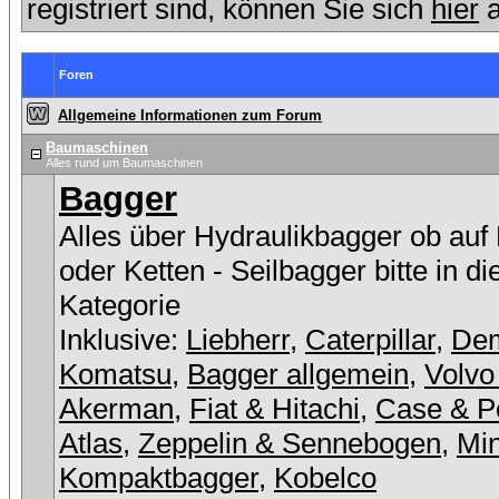
registriert sind, können Sie sich
hier
a
Foren
Allgemeine Informationen zum Forum
Baumaschinen
Alles rund um Baumaschinen
Bagger
Alles über Hydraulikbagger ob auf
oder Ketten - Seilbagger bitte in d
Kategorie
Inklusive:
Liebherr
,
Caterpillar
,
De
Komatsu
,
Bagger allgemein
,
Volvo
Akerman
,
Fiat & Hitachi
,
Case & P
Atlas
,
Zeppelin & Sennebogen
,
Min
Kompaktbagger
,
Kobelco