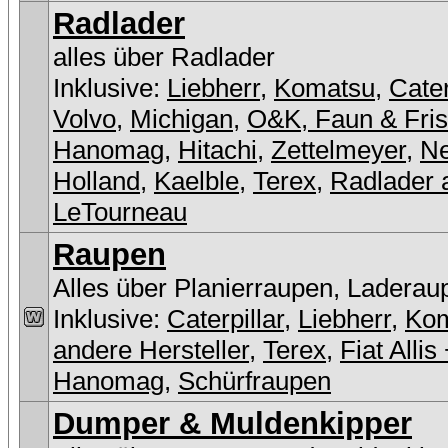
Radlader
alles über Radlader
Inklusive:
Liebherr
,
Komatsu
,
Cater
Volvo
,
Michigan
,
O&K, Faun & Fri
Hanomag
,
Hitachi
,
Zettelmeyer
,
N
Holland
,
Kaelble
,
Terex
,
Radlader 
LeTourneau
Raupen
Alles über Planierraupen, Laderau
Inklusive:
Caterpillar
,
Liebherr
,
Ko
andere Hersteller
,
Terex
,
Fiat Allis
Hanomag
,
Schürfraupen
Dumper & Muldenkipper