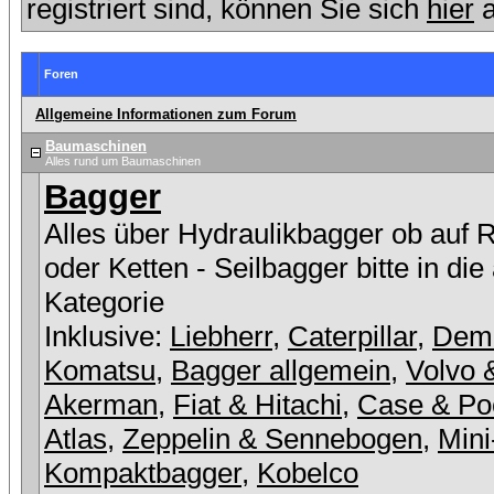
registriert sind, können Sie sich
hier
a
Foren
Allgemeine Informationen zum Forum
Baumaschinen
Alles rund um Baumaschinen
Bagger
Alles über Hydraulikbagger ob auf 
oder Ketten - Seilbagger bitte in die
Kategorie
Inklusive:
Liebherr
,
Caterpillar
,
Dem
Komatsu
,
Bagger allgemein
,
Volvo 
Akerman
,
Fiat & Hitachi
,
Case & Po
Atlas
,
Zeppelin & Sennebogen
,
Mini
Kompaktbagger
,
Kobelco