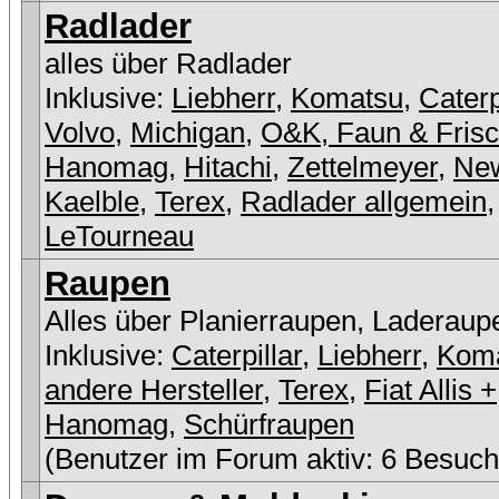
Radlader
alles über Radlader
Inklusive:
Liebherr
,
Komatsu
,
Caterp
Volvo
,
Michigan
,
O&K, Faun & Fris
Hanomag
,
Hitachi
,
Zettelmeyer
,
New
Kaelble
,
Terex
,
Radlader allgemein
,
LeTourneau
Raupen
Alles über Planierraupen, Laderaup
Inklusive:
Caterpillar
,
Liebherr
,
Kom
andere Hersteller
,
Terex
,
Fiat Allis +
Hanomag
,
Schürfraupen
(Benutzer im Forum aktiv: 6 Besuch