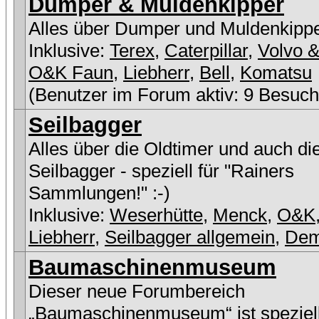
Dumper & Muldenkipper
Alles über Dumper und Muldenkipp
Inklusive:
Terex
,
Caterpillar
,
Volvo &
O&K Faun
,
Liebherr
,
Bell
,
Komatsu
(Benutzer im Forum aktiv: 9 Besuch
Seilbagger
Alles über die Oldtimer und auch di
Seilbagger - speziell für "Rainers
Sammlungen!" :-)
Inklusive:
Weserhütte
,
Menck
,
O&K
Liebherr
,
Seilbagger allgemein
,
De
Baumaschinenmuseum
Dieser neue Forumbereich
„Baumaschinenmuseum“ ist speziell