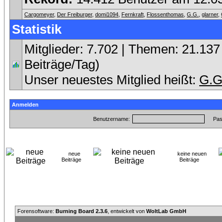
Cargomeyer
,
Der Freiburger
,
domi1094
,
Fernkraft
,
Flossenthomas
,
G.G.
,
glarner
,
Statistik
Mitglieder: 7.702 | Themen: 21.137 
Beiträge/Tag)
Unser neuestes Mitglied heißt:
G.G
Anmelden
Benutzername:
Pas
neue
keine neuen
Beiträge
Beiträge
Forensoftware:
Burning Board 2.3.6
, entwickelt von
WoltLab GmbH