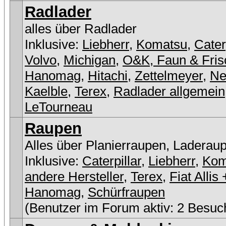
Radlader
alles über Radlader
Inklusive:
Liebherr
,
Komatsu
,
Cater
Volvo
,
Michigan
,
O&K, Faun & Fris
Hanomag
,
Hitachi
,
Zettelmeyer
,
Ne
Kaelble
,
Terex
,
Radlader allgemein
LeTourneau
Raupen
Alles über Planierraupen, Laderau
Inklusive:
Caterpillar
,
Liebherr
,
Kom
andere Hersteller
,
Terex
,
Fiat Allis 
Hanomag
,
Schürfraupen
(Benutzer im Forum aktiv: 2 Besuc