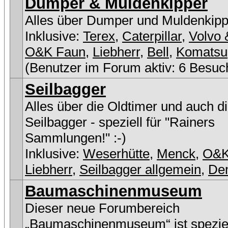
Dumper & Muldenkipper
Alles über Dumper und Muldenkipp
Inklusive:
Terex
,
Caterpillar
,
Volvo 
O&K Faun
,
Liebherr
,
Bell
,
Komatsu
(Benutzer im Forum aktiv: 6 Besuc
Seilbagger
Alles über die Oldtimer und auch d
Seilbagger - speziell für "Rainers
Sammlungen!" :-)
Inklusive:
Weserhütte
,
Menck
,
O&
Liebherr
,
Seilbagger allgemein
,
De
Baumaschinenmuseum
Dieser neue Forumbereich
„Baumaschinenmuseum“ ist speziel