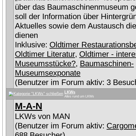
über das Baumaschinenmuseum g
soll der Information über Hintergr
Aktuelles sowie dem Austausch di
dienen
Inklusive:
Oldtimer Restaurationsbe
Oldtimer Literatur
,
Oldtimer - inter
Museumsstücke?
,
Baumaschinen-
Museumsexponate
(Benutzer im Forum aktiv: 3 Besuc
LKWs
Alles rund um LKWs
M-A-N
LKWs von MAN
(Benutzer im Forum aktiv:
Cargom
688 Besucher)