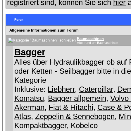
registriert sind, können Sie sich
hier
a
Foren
Allgemeine Informationen zum Forum
Baumaschinen
Alles rund um Baumaschinen
Bagger
Alles über Hydraulikbagger ob auf
oder Ketten - Seilbagger bitte in di
Kategorie
Inklusive:
Liebherr
,
Caterpillar
,
De
Komatsu
,
Bagger allgemein
,
Volvo
Akerman
,
Fiat & Hitachi
,
Case & Po
Atlas
,
Zeppelin & Sennebogen
,
Min
Kompaktbagger
,
Kobelco