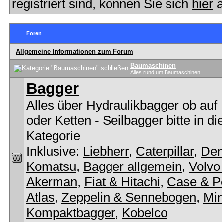
registriert sind, können Sie sich
hier
a
Foren
Allgemeine Informationen zum Forum
Baumaschinen
Alles rund um Baumaschinen
Bagger
Alles über Hydraulikbagger ob auf
oder Ketten - Seilbagger bitte in d
Kategorie
Inklusive:
Liebherr
,
Caterpillar
,
De
Komatsu
,
Bagger allgemein
,
Volvo
Akerman
,
Fiat & Hitachi
,
Case & P
Atlas
,
Zeppelin & Sennebogen
,
Min
Kompaktbagger
,
Kobelco