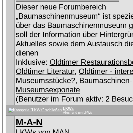
Dieser neue Forumbereich
„Baumaschinenmuseum“ ist speziel
über das Baumaschinenmuseum g
soll der Information über Hintergr
Aktuelles sowie dem Austausch di
dienen
Inklusive:
Oldtimer Restaurationsb
Oldtimer Literatur
,
Oldtimer - inter
Museumsstücke?
,
Baumaschinen-
Museumsexponate
(Benutzer im Forum aktiv: 2 Besuc
LKWs
Alles rund um LKWs
M-A-N
LKWs von MAN