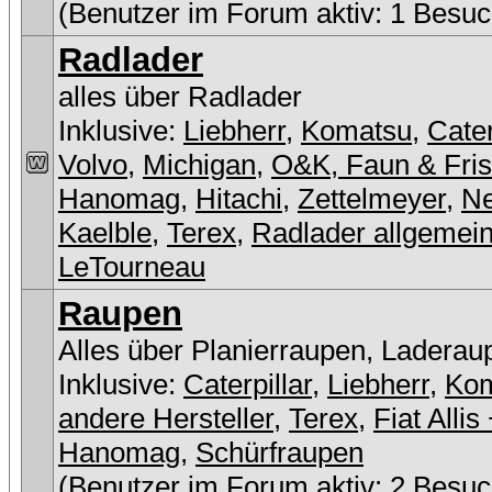
(Benutzer im Forum aktiv: 1 Besuc
Radlader
alles über Radlader
Inklusive:
Liebherr
,
Komatsu
,
Cater
Volvo
,
Michigan
,
O&K, Faun & Fri
Hanomag
,
Hitachi
,
Zettelmeyer
,
Ne
Kaelble
,
Terex
,
Radlader allgemei
LeTourneau
Raupen
Alles über Planierraupen, Laderau
Inklusive:
Caterpillar
,
Liebherr
,
Ko
andere Hersteller
,
Terex
,
Fiat Allis
Hanomag
,
Schürfraupen
(Benutzer im Forum aktiv: 2 Besuc