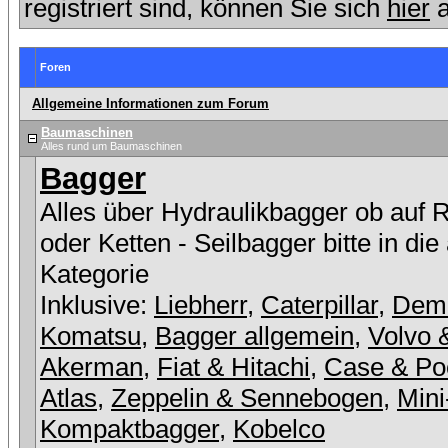
registriert sind, können Sie sich
hier
a
Foren
Allgemeine Informationen zum Forum
Baumaschinen
Alles rund um Baumaschinen
Bagger
Alles über Hydraulikbagger ob auf 
oder Ketten - Seilbagger bitte in die
Kategorie
Inklusive:
Liebherr
,
Caterpillar
,
Dem
Komatsu
,
Bagger allgemein
,
Volvo 
Akerman
,
Fiat & Hitachi
,
Case & Po
Atlas
,
Zeppelin & Sennebogen
,
Mini
Kompaktbagger
,
Kobelco