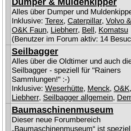
Dumper & Muldenkipper
Alles über Dumper und Muldenkipp
Inklusive:
Terex
,
Caterpillar
,
Volvo &
O&K Faun
,
Liebherr
,
Bell
,
Komatsu
(Benutzer im Forum aktiv: 14 Besuc
Seilbagger
Alles über die Oldtimer und auch di
Seilbagger - speziell für "Rainers
Sammlungen!" :-)
Inklusive:
Weserhütte
,
Menck
,
O&K
Liebherr
,
Seilbagger allgemein
,
De
Baumaschinenmuseum
Dieser neue Forumbereich
„Baumaschinenmuseum“ ist speziell