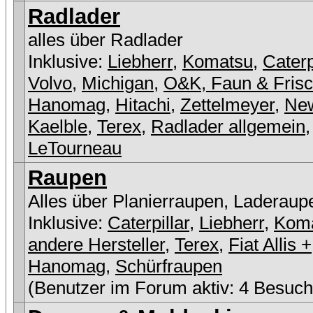
Radlader
alles über Radlader
Inklusive:
Liebherr
,
Komatsu
,
Caterp
Volvo
,
Michigan
,
O&K, Faun & Fris
Hanomag
,
Hitachi
,
Zettelmeyer
,
New
Kaelble
,
Terex
,
Radlader allgemein
,
LeTourneau
Raupen
Alles über Planierraupen, Laderaup
Inklusive:
Caterpillar
,
Liebherr
,
Kom
andere Hersteller
,
Terex
,
Fiat Allis +
Hanomag
,
Schürfraupen
(Benutzer im Forum aktiv: 4 Besuch