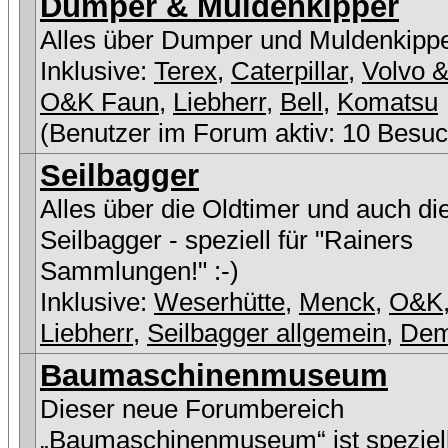
Dumper & Muldenkipper
Alles über Dumper und Muldenkipp
Inklusive:
Terex
,
Caterpillar
,
Volvo &
O&K Faun
,
Liebherr
,
Bell
,
Komatsu
(Benutzer im Forum aktiv: 10 Besuc
Seilbagger
Alles über die Oldtimer und auch di
Seilbagger - speziell für "Rainers
Sammlungen!" :-)
Inklusive:
Weserhütte
,
Menck
,
O&K
Liebherr
,
Seilbagger allgemein
,
De
Baumaschinenmuseum
Dieser neue Forumbereich
„Baumaschinenmuseum“ ist speziell