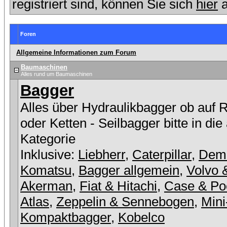
registriert sind, können Sie sich
hier
a
Foren
Allgemeine Informationen zum Forum
Baumaschinen
Alles rund um Baumaschinen
Bagger
Alles über Hydraulikbagger ob auf 
oder Ketten - Seilbagger bitte in die
Kategorie
Inklusive:
Liebherr
,
Caterpillar
,
Dem
Komatsu
,
Bagger allgemein
,
Volvo 
Akerman
,
Fiat & Hitachi
,
Case & Po
Atlas
,
Zeppelin & Sennebogen
,
Mini
Kompaktbagger
,
Kobelco