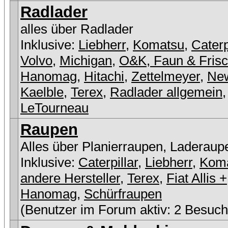
Radlader
alles über Radlader
Inklusive:
Liebherr
,
Komatsu
,
Caterp
Volvo
,
Michigan
,
O&K, Faun & Fris
Hanomag
,
Hitachi
,
Zettelmeyer
,
New
Kaelble
,
Terex
,
Radlader allgemein
,
LeTourneau
Raupen
Alles über Planierraupen, Laderaup
Inklusive:
Caterpillar
,
Liebherr
,
Kom
andere Hersteller
,
Terex
,
Fiat Allis +
Hanomag
,
Schürfraupen
(Benutzer im Forum aktiv: 2 Besuch